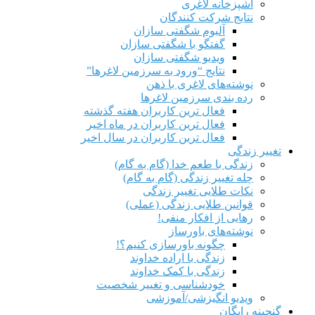
آشپزخانه لاغری
نتایج شرکت کنندگان
آلبوم شگفتی سازان
گفتگو با شگفتی سازان
ویدیو شگفتی سازان
نتایج “ورود به سرزمین لاغرها”
نوشته‌های لاغری با ذهن
رده بندی سرزمین لاغرها
فعال ترین کاربران هفته گذشته
فعال ترین کاربران در ماه اخیر
فعال ترین کاربران در سال اخیر
تغییر زندگی
زندگی با طعم خدا (گام به گام)
چله تغییر زندگی (گام به گام)
نکات طلایی تغییر زندگی
قوانین طلایی زندگی (عملی)
رهایی از افکار منفی!
نوشته‌های باورساز
چگونه باورسازی کنیم؟!
زندگی با اراده خداوند
زندگی با کمک خداوند
خودشناسی و تغییر شخصیت
ویدیو انگیزشی/آموزشی
گنجینه رایگان