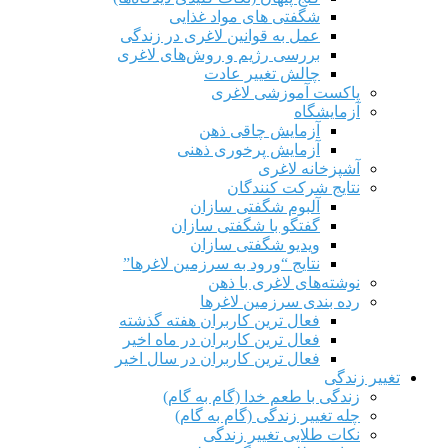
شگفتی های مواد غذایی
عمل به قوانین لاغری در زندگی
بررسی رژیم‌ و روش‌های لاغری
چالش تغییر عادت
پاکست آموزشی لاغری
آزمایشگاه
آزمایش چاقی ذهن
آزمایش پرخوری ذهنی
آشپزخانه لاغری
نتایج شرکت کنندگان
آلبوم شگفتی سازان
گفتگو با شگفتی سازان
ویدیو شگفتی سازان
نتایج “ورود به سرزمین لاغرها”
نوشته‌های لاغری با ذهن
رده بندی سرزمین لاغرها
فعال ترین کاربران هفته گذشته
فعال ترین کاربران در ماه اخیر
فعال ترین کاربران در سال اخیر
تغییر زندگی
زندگی با طعم خدا (گام به گام)
چله تغییر زندگی (گام به گام)
نکات طلایی تغییر زندگی