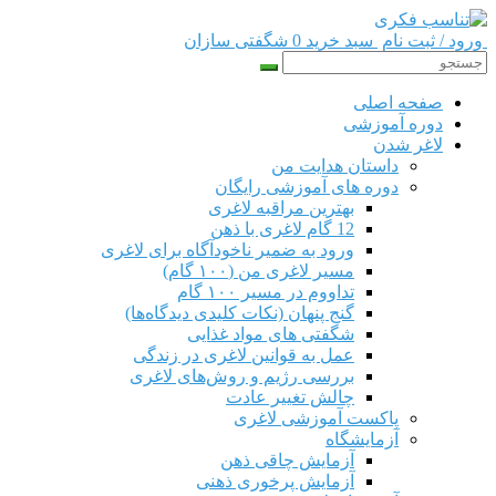
ورود / ثبت نام
سبد خرید 0
شگفتی سازان
صفحه اصلی
دوره‌ آموزشی
لاغر شدن
داستان هدایت من
دوره های آموزشی رایگان
بهترین مراقبه لاغری
12 گام لاغری با ذهن
ورود به ضمیر ناخودآگاه برای لاغری
مسیر لاغری من (۱۰۰ گام)
تداووم در مسیر ۱۰۰ گام
گنج پنهان (نکات کلیدی دیدگاه‌ها)
شگفتی های مواد غذایی
عمل به قوانین لاغری در زندگی
بررسی رژیم‌ و روش‌های لاغری
چالش تغییر عادت
پاکست آموزشی لاغری
آزمایشگاه
آزمایش چاقی ذهن
آزمایش پرخوری ذهنی