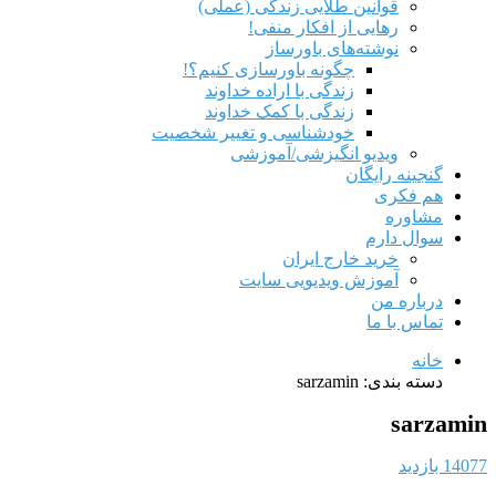
قوانین طلایی زندگی (عملی)
رهایی از افکار منفی!
نوشته‌های باورساز
چگونه باورسازی کنیم؟!
زندگی با اراده خداوند
زندگی با کمک خداوند
خودشناسی و تغییر شخصیت
ویدیو انگیزشی/آموزشی
گنجینه رایگان
هم‌ فکری
مشاوره
سوال دارم
خرید خارج ایران
آموزش ویدیویی سایت
درباره من
تماس با ما
خانه
دسته بندی: sarzamin
sarzamin
14077 بازدید