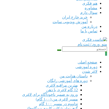
هم‌ فکری
مشاوره
سوال دارم
خرید خارج ایران
آموزش ویدیویی سایت
درباره من
تماس با ما
منو
ورود / ثبت نام
0
صفحه اصلی
دوره‌ آموزشی
لاغر شدن
داستان هدایت من
دوره های آموزشی رایگان
بهترین مراقبه لاغری
12 گام لاغری با ذهن
ورود به ضمیر ناخودآگاه برای لاغری
مسیر لاغری من (۱۰۰ گام)
تداووم در مسیر ۱۰۰ گام
گنج پنهان (نکات کلیدی دیدگاه‌ها)