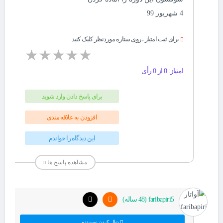
4 شهریور 99
برای ثبت امتیاز ، روی ستاره موردنظر کلیک کنید.
★
★
★
★
★
امتیاز: 0 از 0 رأی
برای پاسخ دادن وارد شوید
افزودن به علاقه مندی
این دیدگاه را خواندم
مشاهده پاسخ ها
faribapiri5 (48 ساله)
دنبال کردن نویسنده