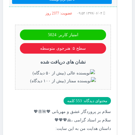
۱۳۹۹/۰۶/۰۴ ۰۹:۵۴
عضویت: 2377 روز
امتیاز کاربر: 5024
سطح ۵: هنرجوی متوسطه
نشان های دریافت شده
محتوای دیدگاه: 553 کلمه
سلام بر پروردگار عشق و مهربانی 💖🌺🦋💖
سلام بر استاد گرامی ،🙏💖💖💖
داستان هدایت من به این سایت: