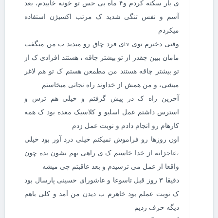
ی بار سکته کردم و۴ ماه بی حس تو خونه خابیدم، بعد
آسم و نفس تنگی شدید ک مرتب اکسیژن استفاده
میکردم
وقتی دخترم توی tvی فرد چاق رو میدید ب من میگفت
مامان ببین چقدر از تو بیشتر چاقه ، هستند افرادی ک از
تو بیشتر چاقه هستند من مطمعن هستم ک تو هم لاغر
میشی، و من همش از خداوند راه نجاتی میخاستم
آخرین راه ک در پیش گرفتم و خیلی هم ترس و
استرس داشتم عمل اسلیو و کلاسیک معده بود ک همه
کارهام رو انجام دادم و نوبت عمل زدم
اون روزها رو فراموش نمیکنم خیلی درد آور بود خیلی
،عاجزانه از خدا خاستم ک ی راهی بهم نشون بده چون
واقعا از عمل می ترسیدم و بعد عاقبتم چی میشه
دقیقا ۳ روز قبل تاسوعا و عاشورای حسینی پارسال بود
ک نوبت عملم بود خاهرم ب دیدن من آمد و کلی باهم
دیگه حرف زدیم