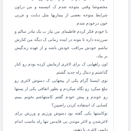
مخصوصا وقتی متوجه شدم ک اتیسمه و من دراون
شرایط متوجه بعضی از بیماریها مثل دیابت و چربی
خون درخودم شدم
با خودم فکر کردم فاطیمای من نیاز ب یک مادر سالم و
سرزنده داره تا بتونه در اینده زمانی ک دیگه من کنارش
نباشم خودش مراقب خودش باشه و از عهده زندگیش
بر بیاد،
اون راههایی ک برای لاغری ازمایش کرده بودم رو کنار
گذاشتم و دنبال راه جدید گشتم
توی اینستا گرام یکی از پیجهایی ک دمنوش لاغری رو
تبلغ میکرد رو نگاه میکردم و بطور اتفاقی یکی از پستها
رو خوندم و پیش خودم گفتم کامنتهاشم بخونم ببینم
کسایی ک استفاده کردن راضیین؟
توکامنتها یکی گفته بود دمنوش ورژیم و ورزش برای
لاغرشدن و لاغر موندن بی فایدس تنها راه تناسب اندام
دایمی لاغری با ذهنه،