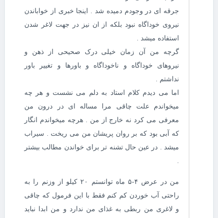
جرقه ای در وجودم دمیده شد . اینجا خبری از خواباندن
نیروی خوداگاه نبود بلکه از ان نیز در جهت لاغر شدن
استفاده میشد .
گرچه من آن زمان خیلی درک صحیحی از ذهن و
نیروهای خوداگاه و ناخوداگاه و باورها و تغییر باور
نداشتم .
اما می دیدم کلام استاد به دلم می نشست و هر چه
میخواندم علت چاقی مرا مساله ای در درون من
معرفی می کرد نه خارج از من . هرچه میخواندم انگار
که آبی بود که بر روان پریشان من می ریخت . سیراب
میشد . در عین حال تشنه تر برای خواندن مطالب بیشتر
.
من در عرض ۴-۵ ماه توانستم ۲۰ کیلو از وزنم را به
راحتی آب خوردن کم کنم فقط با این فرمول که چاقی
و لاغری من ربطی به غذای من ندارد و من ابدا نباید