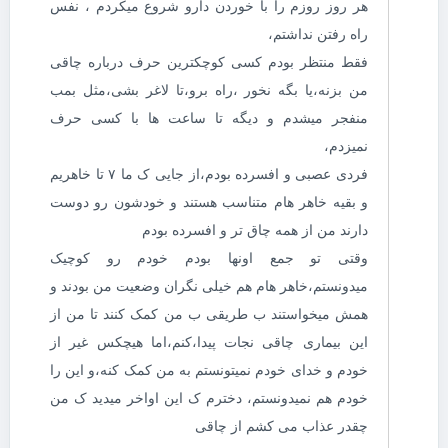
هر روز روزم را با خوردن دارو شروع میکردم ، نفس
راه رفتن نداشتم،
فقط منتظر بودم کسی کوچکترین حرف درباره چاقی
من بزنه،یا بگه نخور ،راه برو،تا لاغر بشی،مثل بمب
منفجر میشدم و دیگه تا ساعت ها با کسی حرف
نمیزدم،
فردی عصبی و افسرده بودم،از جایی ک ما ۷ تا خاهریم
و بقیه خاهر هام متناسب هستند و خودشون رو دوست
دارند من از همه چاق تر و افسرده بودم
وقتی تو جمع اونها بودم خودم رو کوچیک
میدونستم،خاهر هام هم خیلی نگران وضعیت من بودند و
همش میخواستند ب طریقی ب من کمک کنند تا من از
این بیماری چاقی نجات پیدا،کنم،اما هیچکس غیر از
خودم و خدای خودم نمیتونستم به من کمک کنه،و این را
خودم هم نمیدونستم، دخترم ک این اواخر میدید ک من
چقدر عذاب می کشم از چاقی