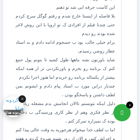
این کامنت جرقه ایی شد تو ذهنم
بلا فاصله از اینستا خارج شدم و رفتم گوگل سرچ کردم
حتی چندتا فیلم از افرادی ک تو اروپا با این روش لاغر
شده بودند رو دیدم
برام خیلی جالب بود ب جسجوم ادامه دادم و به استاد
عطار روشن رسیدم،
شاید باورتون نشه ماهها طول کشید تا بتونم پول جمع
کنم ک برنامه رو بخرم و باورنکردنی تر از همه اینکه
بیشتر از یکساله برنامه رو خریدم اما هنوز اجرا نکردم
چندبار دراین مورد ب استاد پیام دادم و ایشونم بمن
لطف داشتن و پاسخگو بودن ،
×
دلیل اینکه نتونستم تاالان انجامش بدم مشغله زیاد چه
×
از نظر فکری وهم از نظر کاری ورسیدگی ب دخترم
گردونه هدایا
بوده ک نمیزاره تمرکز کنم ،
اما ب لطف خدا میخوام هرجوریه یه وقت خالی پیدا کنم
و اجراش کنم، و الان از روز شنبه شروع کردم و هفته