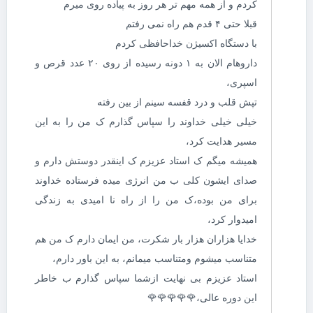
کردم و از همه مهم تر هر روز به پیاده روی میرم
قبلا حتی ۴ قدم هم راه نمی رفتم
با دستگاه اکسیژن خداحافظی کردم
داروهام الان به ۱ دونه رسیده از روی ۲۰ عدد قرص و
اسپری،
تپش قلب و درد قفسه سینم از بین رفته
خیلی خیلی خداوند را سپاس گذارم ک من را به این
مسیر هدایت کرد،
همیشه میگم ک استاد عزیزم ک اینقدر دوستش دارم و
صدای ایشون کلی ب من انرژی میده فرستاده خداوند
برای من بوده،ک من را از راه نا امیدی به زندگی
امیدوار کرد،
خدایا هزاران هزار بار شکرت، من ایمان دارم ک من هم
متناسب میشوم ومتناسب میمانم، به این باور دارم،
استاد عزیزم بی نهایت ازشما سپاس گذارم ب خاطر
این دوره عالی،🌹🌹🌹🌹🌹