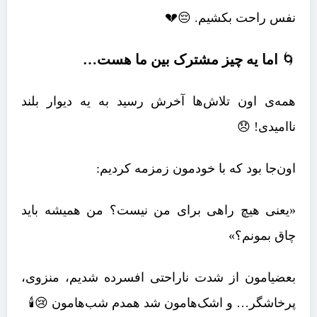
نفس راحت بکشیم. 😔💔
🌀
اما یه چیز مشترک بین ما هست…
همه‌ی اون تلاش‌ها آخرش رسید به یه دیوار بلند
ناامیدی! 😞
اون‌جا بود که با خودمون زمزمه کردیم:
«یعنی هیچ راهی برای من نیست؟ من همیشه باید
چاق بمونم؟»
بعضیامون از شدت ناراحتی افسرده شدیم، منزوی،
پرخاشگر… و اشک‌هامون شد همدم شب‌هامون 😢🕯️