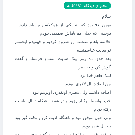
محتوای دیدگاه: 382 کلمه
سلام
بهمن ۹۷ بود که به یکی از همکلاسیهام پیام دادم…
دوستی که خیلی هم باهاش صمیمی نبودم
خلاصه باهام صحبت رو شروع کردیم و فهمیدم ایشونم
تو سایت عباسمنشه
بعد حدود ده روز لینک سایت استادو فرستاد و گفت
گوش کن ولذت ببر
لینک طعم خدا بود
من اصلا دنبال لاغری نبودم
اضافه داشتم ولی بنظرم اونقدری اولویتم نبود
خب بواسطه یکبار رژیم و دو هفنه باشگاه دنبال تناسب
رفته بودم
ولی چون موفق نبود و باشگاه اذیت کن و وقت گیر بود
بیخیال شده بودم
شکمم خیلی رو اعصابم بود ولی میگفتم بیخیال ثروت