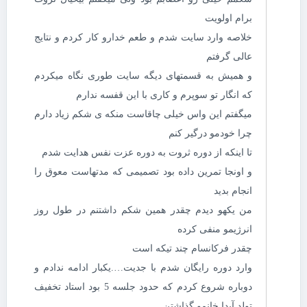
برام اولویت
خلاصه وارد سایت شدم و طعم خدارو کار کردم و نتایج
عالی گرفتم
و همیش به قسمتهای دیگه سایت طوری نگاه میکردم
که انگار تو سوپرم و کاری با این قفسه ندارم
میگفتم این واس خیلی چاقاست منکه ی شکم زیاد دارم
چرا خودمو درگیر کنم
تا اینکه از دوره ثروت به دوره عزت نفس هدایت شدم
و اونجا تمرین داده بود تصمیمی که مدتهاست معوق را
انجام بدید
من یکهو دیدم چقدر همین شکم داشتنم در طول روز
انرژیمو منفی کرده
چقدر فرکانسام چند تیکه است
وارد دوره رایگان شدم با جدیت….یکبار ادامه ندادم و
دوباره شروع کردم که حدود جلسه 5 بود استاد تخفیف
تولد آیدا خانمو گذاشتن