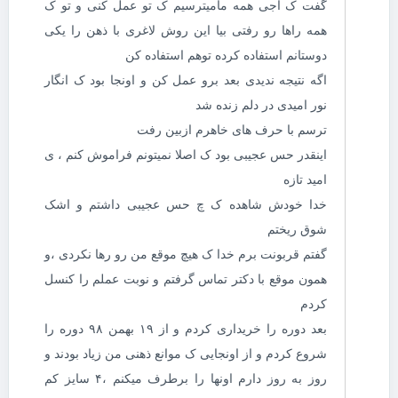
گفت ک آجی همه مامیترسیم ک تو عمل کنی و تو ک
همه راها رو رفتی بیا این روش لاغری با ذهن را یکی
دوستانم استفاده کرده توهم استفاده کن
اگه نتیجه ندیدی بعد برو عمل کن و اونجا بود ک انگار
نور امیدی در دلم زنده شد
ترسم با حرف های خاهرم ازبین رفت
اینقدر حس عجیبی بود ک اصلا نمیتونم فراموش کنم ، ی
امید تازه
خدا خودش شاهده ک چ حس عجیبی داشتم و اشک
شوق ریختم
گفتم قربونت برم خدا ک هیچ موقع من رو رها نکردی ،و
همون موقع با دکتر تماس گرفتم و نوبت عملم را کنسل
کردم
بعد دوره را خریداری کردم و از ۱۹ بهمن ۹۸ دوره را
شروع کردم و از اونجایی ک موانع ذهنی من زیاد بودند و
روز به روز دارم اونها را برطرف میکنم ،۴ سایز کم