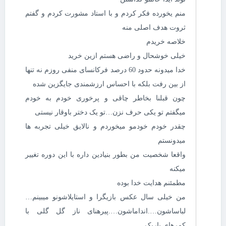
منم یخورده فکر کردم و با استاد مشورت کردم و گفتم
ثروت هدف اصلی منه
خلاصه خریدم
خیلی خوشحال و راضی هستم ازین خرید
خدا میدونه حدود 60 درصد فرکانسای منفی روزم نه تنها
از بین رفت بلکه با احساس ارزشمندی جایگزین شده
چون قبلنا بخاطر چاقی و پرخوری خودم به خودم
میگفتم تو یکی حرف نزن…تو یک دختر باوقار نیستی
چقدر خودم خودمو میخوردم و نالایق خیلی تجربه ها
میدونستم
واقعا شخصیت من بطور بنیادین داره با این دوره تغییر
میکنه
مطمئنم هدایت خدا بوده
من خیلی سال عکس بازیگرا و استایلاشونو میبینم…
لباساشون….انداماشون….پیرهنای ناز گل گلی با
کمرهای باریک