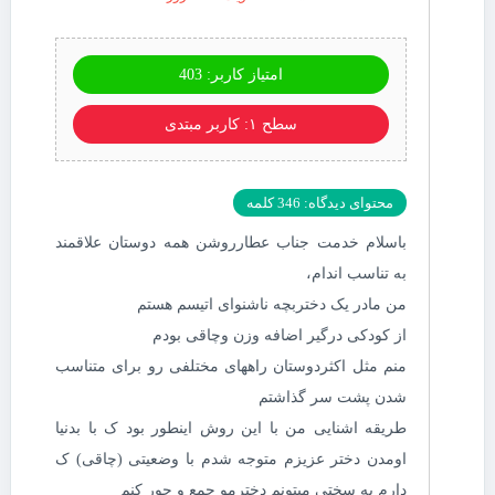
امتیاز کاربر: 403
سطح ۱: کاربر مبتدی
محتوای دیدگاه: 346 کلمه
باسلام خدمت جناب عطارروشن همه دوستان علاقمند
به تناسب اندام،
من مادر یک دختربچه ناشنوای اتیسم هستم
از کودکی درگیر اضافه وزن وچاقی بودم
منم مثل اکثردوستان راههای مختلفی رو برای متناسب
شدن پشت سر گذاشتم
طریقه اشنایی من با این روش اینطور بود ک با بدنیا
اومدن دختر عزیزم متوجه شدم با وضعیتی (چاقی) ک
دارم به سختی میتونم دخترمو جمع و جور کنم