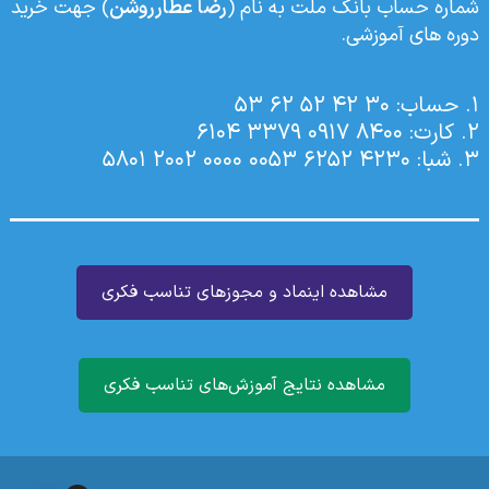
شماره حساب بانک ملت به نام (
رضا عطارروشن
) جهت خرید
دوره های آموزشی.
۱. حساب: 30 42 52 62 53
۲. کارت: 8400 0917 3379 6104
۳. شبا: 4230 6252 0053 0000 2002 5801
مشاهده اینماد و مجوزهای تناسب فکری
مشاهده نتایج آموزش‌های تناسب فکری