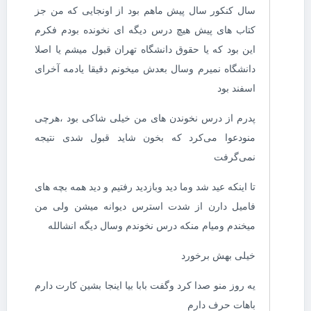
سال کنکور سال پیش ماهم بود از اونجایی که من جز
کتاب های پیش هیچ درس دیگه ای نخونده بودم فکرم
این بود که یا حقوق دانشگاه تهران قبول میشم یا اصلا
دانشگاه نمیرم وسال بعدش میخونم دقیقا یادمه آخرای
اسفند بود
پدرم از درس نخوندن های من خیلی شاکی بود ،هرچی
منودعوا می‌کرد که بخون شاید قبول شدی نتیجه
نمی‌گرفت
تا اینکه عید شد وما دید وبازدید رفتیم و دید همه بچه های
فامیل دارن از شدت استرس دیوانه میشن ولی من
میخندم ومیام منکه درس نخوندم وسال دیگه انشالله
خیلی بهش برخورد
یه روز منو صدا کرد وگفت بابا بیا اینجا بشین کارت دارم
باهات حرف دارم