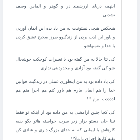
اینهمه دریای ارزشمند در و گوهر و الماس وصف
نشدنی
هیچکس هیچی نمبتونیت به من یاد بده این ایمان آوردن
و باور این لذت بردن از زندگیو‌و طرز صحیح عشق کردن
با خدا و نعمتهاشو
کی نتا حالا به من گفته بود با تغییرات کوچکت خوشحال
شو کی گفته بود آزادی و محدودیتی نداری
کی یاد داده بود به من اینطوری عملی در زندگیت قوانین
خدا را هم ایمان بیارم هم باور کنم هم اجرا منم هم
لذذذذت ببرم !!!
کی کجا چنین آرامشی به من داده بود از اینکه تو فقط
تینا جان دستو بزار زیر سرت خواسته هاتو بگو بقیه
کارهاش با ایمانی که به خدای بزرگ داری و شادی کن
بقیه کارها اجرای با ما؟!!!