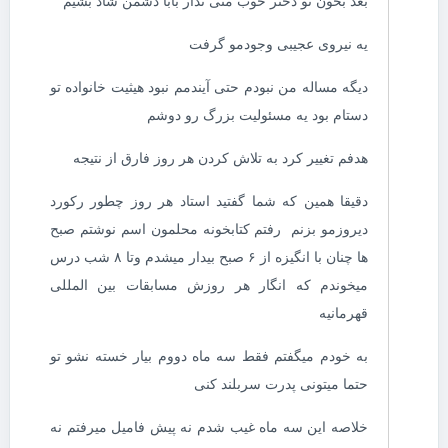
بعد بخون تو دختر خوب منی نذار بابا دشمن شاد بشیم
یه نیروی عجیبی وجودمو گرفت
دیگه مساله من نبودم حتی آیندمم نبود هیثیت خانواده تو
دستام بود یه مسئولیت بزرگ رو دوشم
هدفم تغییر کرد به تلاش کردن هر روز فارق از نتیجه
دقیقا همین که شما گفتید استاد هر روز چطور رکورد
دیروزمو بزنم رفتم کتابخونه محلمون اسم نوشتم صبح
ها چنان با انگیزه از ۶ صبح بیدار میشدم وتا ۸ شب درس
میخوندم که انگار هر روزش مسابقات بین المللی
قهرمانیه
به خودم میگفتم فقط سه ماه دووم بیار خسته نشو تو
حتما میتونی پدرت سربلند کنی
خلاصه این سه ماه غیب شدم نه پیش فامیل میرفتم نه