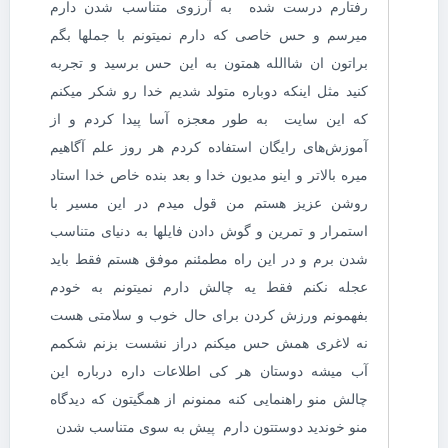
رفتارم درست شده به آرزوی متناسب شدن دارم
میرسم و حس خاصی که دارم نمیتونم با جملها بگم
براتون ان شاالله همتون به این حس برسید و تجربه
کنید مثل اینکه دوباره متولد شدیم خدا رو شکر میکنم
که این سایت به طور معجزه آسا پیدا کردم و از
آموزش‌های رایگان استفاده کردم هر روز علم آگاهیم
میره بالاتر و اینو مدیون خدا و بعد بنده خاص خدا استاد
روشن عزیز هستم من قول میدم در این مسیر با
استمرار و تمرین و گوش دادن فایلها به دنیای متناسب
شدن برم و در این راه مطمئنم موفق هستم فقط باید
عجله نکنم فقط یه چالش دارم نمیتونم به خودم
بفهمونم ورزش کردن برای حال خوب و سلامتی هست
نه لاغری همش حس میکنم دراز نشست بزنم شکمم
آب میشه دوستان هر کی اطلاعات داره درباره این
چالش منو راهنمایی کنه ممنونم از همگیتون که دیدگاه
منو خوندید دوستتون دارم پیش به سوی متناسب شدن