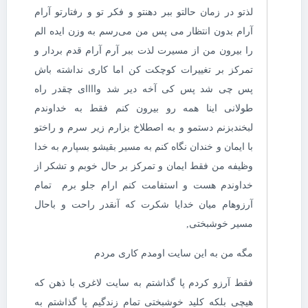
لذتو در زمان حالتو ببر دهنتو و فکر تو و رفتارتو آرام
آرام بدون انتظار می پس من می‌رسم به وزن ایده الم
را بیرون من از مسیرت لذت ببر آرم آرام قدم بردار و
تمرکز بر تغییرات کوچکت کن اما کاری نداشته باش
پس چی شد پس کی آخه دیر شد واااای چقدر راه
طولانی اینا همه رو بیرون کنم فقط به خداوندم
لبخندبزنم دستمو و به اصطلاخ بزارم زیر سرم و راختو
با ایمان و خندان نگاه کنم به مسیر بقیشو بسپارم به خدا
وظیفه من فقط ایمان و تمرکز بر حال خوبم و تشکر از
خداوندم هست و استفامت کنم ارام جلو برم تمام
آرزوهام میان خدایا شکرت که آنقدر راحت و باحال
مسیر خوشبختی,
مگه من به این سایت اومدم کاری مردم
فقط آرزو کردم پا گذاشتم به سایت لاغری با ذهن که
هیچی بلکه کلید خوشبختی تمام زندگیم پا گذاشتم به