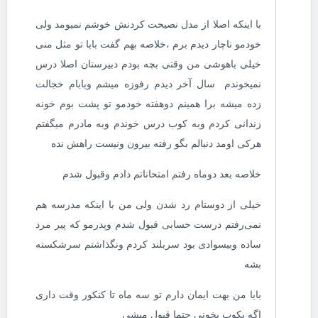
با اینکه اصلا از مدل نصیحت کردنش خوشم نمیومد ولی
خودمو ناچار دیدم برم ،خلاصه بهم گفت بابا تو مثل منی
خیلی باهوشی من وقتی بچه بودم دبیرستان اصلا درس
نمیخوندم سال آخر دیدم رفوزه میشم وبابام خجالت
زده میشه برا همینم دوهفته خودمو تو پشت بوم خونه
زندانی کردم وبه کوب درس خوندم وبه مادرم میگفتم
هرکی اومد دنبالم بگو رفته بیرون ونیست راهش نده
خلاصه بعد دوماه رفتم امتحاناتم دادم وقبول شدم
خیلی از دوستام رد شدن ولی من با اینکه مدرسه هم
نمی‌رفتم درست حسابی قبول شدم وپدرمو که پیر مرد
ساده وبیسوادی بود سربلند کردم ونگذاشتم سرشکسته
بشه
بابا من بهت ایمان دارم تو سه ماه تا کنکور وقت داری
اگه بکوب بخونی حتما قبول میشی