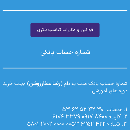
قوانین و مقررات تناسب فکری
شماره حساب بانکی
شماره حساب بانک ملت به نام (
رضا عطارروشن
) جهت خرید
دوره های آموزشی.
۱. حساب: 30 42 52 62 53
۲. کارت: 8400 0917 3379 6104
۳. شبا: 4230 6252 0053 0000 2002 5801