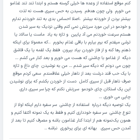
کنم موقع استفاده از وعده ها خیلی گرسنه هستم و ابتدا تند تند غذامو
می خورم ولی چون هدفم رسیدن به حس سیری هست نه لذت
بیشتر بردن از خوردنه بیشتر ،اصلا احساس بدی به تند خوردنم ندارم
و خودمو در این مورد سرزنش نمی کنم وقتی نزدیک به سیر شدن
هستم سرعت خوردنم می آد پایین و تازه به یاد ماست یا سالاد یا
ترشی میفتم که برم بیارم با باقی غذام بخورم ..که معمولا برای اینکه
ذهنم رها کنه و از فاز خوردن بیاد بیرون فقط یک لقمه یا یک قاشق
دیگه از غذامو با چاشنی که هست می خورم و بعد کنار می کشم …
چون می دونم که دیگه سیر شدم … من به نوشیدن چای داغ و تازه
با یک حب قند درشت بعد از ناهار خیلی علاقمندم سعی کردم موقع
صرف ناهار قبل از سیری کامل دست از خوردن بکشم که برای نوشیدن
این یک استکان چای خودمو سرزنش نکنم که چرا سر سیری داری
چایی می خوری …
یک توصیه دیگه درباره استفاده از چاشنی سر سفره دارم اینکه اولا از
تنوع چاشنی سر سفره خودداری کنیم و فقط به یک نمونه اکتفا کنیم و
همون یک‌نمونه هم از ابتدا کنار غذامون باشه و مصرف کنیم تا بعد از
آمدن حس سیری بهانه ای برای پرخوری نباشه ..