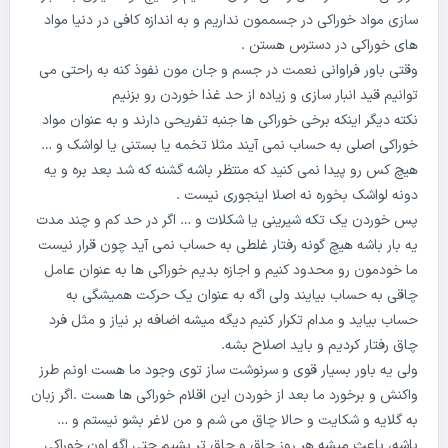
سازی مواد خوراکی در جسممون نداریم و به اندازه کافی در دنیا مواد
های خوراکی در دسترس هستن .
وقتی باور فراوانی نعمت در جسم و جان مون نفوذ کنه به راحتی می
توانیم قید انبار سازی و زیاده از حد غذا خوردن رو بزنیم
نکته دیگر اینکه برخی خوراکی ها جنبه تفریحی دارند و به عنوان مواد
خوراکی اصلی به حساب نمی آیند مثلا تخمه یا بستنی یا لواشک و …
هیچ کس رو پیدا نمی کنید که منتظر باشه گشنه که شد بعد بره و یه
دونه لواشک بخوره نه اصلا اینجوری نیست .
پس خوردن یک تکه شیرینی یا شکلات و … اگر در حد کم و چند مدت
یه بار باشه هیچ گونه رفتار غلطی به حساب نمی آید چون قرار نیست
ما خودمون رو محدود کنیم و اجازه بدیم خوراکی ها به عنوان عامل
چاقی به حساب بیایند ولی اگه به عنوان یک حرکت همیشگی به
حساب بیاید و مدام تکرار کنیم دیگه میشه اضافه بر نیاز و مثل فرد
چاق رفتار کردیم و باید اصلاح بشه.
ولی یه باور بسیار قوی و سرنوشت ساز توی وجود ما هست اونم طرز
واکنش و برخورد ما بعد از خوردن این اقلام خوراکی ها هست .اگر زبان
به گلایه و شکایت و حالا چاق می شم و من لاغر بشو نیستم و …
باشه، باعث میشه هر روز چاق و چاق تر بشیم حتی اگه اون خوراکی