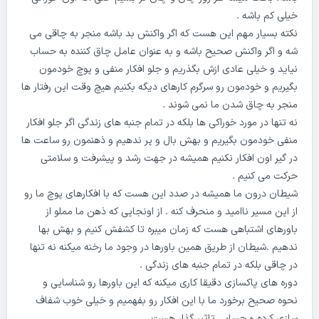
خیلی کم باشه .
نکته بسیار مهم این هست که اگر واکنش بد باشه منجر به چاقی می
شه و اگر واکنش صحیح باشه و به عنوان عامل چاق کننده به حساب
نیاید و خیلی عادی ازش بگذریم و جلو افکار منفی و پوچ خودمون
بگیریم و خودمون رو سرگرم کارهای دیگه بکنیم هیچ وقت این رفتار ها
منجر به چاق شدن ما نمی شوند .
نه تنها در مورد خوراکی ها بلکه در تمام جنبه های زندگی اگر جلو افکار‌
منفی خودمون بگیریم و بهش بال و پر ندهیم و ذهنمون رو ساعت ها
در گیر اون افکار‌ نکنیم همیشه در جهت رشد و پیشرفت و سلامتی
حرکت می کنیم .
شیطان درون ما همیشه در صدد این هست که با افکارهای پوچ ما رو
از این مسیر ناامید و منحرف کنه . از اونجایی که ذهن ما مملو از
باورهای اشتباهی هست که زمان میبره تا کشفش کنیم و بهش بها
ندهیم .شیطان از طریق همین باورها در وجود ما رخنه میکنه نه تنها
در چاقی بلکه در تمام جنبه های زندگی .
دوره های پاکسازی دقیقا کاری میکنه که این باورها رو شناسایی و
نحوه صحیح برخورد ما با این افکار رو بفهمیم و خیلی خوب شفاف
سازی کرده و حسابی تاثیر گذار هست .