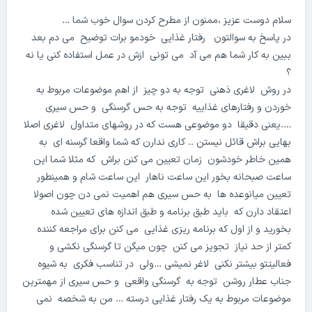
سلام دوست عزیز ،ممنون از مطرح کردن سوال خوب شما …
در پاسخ به سوالتون رفتار غذایی خودمو برات توضیح می دم‌ بعد
ببین به کار شما هم می آد می تونی ازش در عمل استفاده کنی یا نه
؟
در روش لاغری ذهنی توجه به دو چیز از اهم موضوعات مربوط به
خوردن و رفتارهای غذاییه توجه به حس گرسنگی و حس سیری
….یعنی دقیقا دو موضوعی هست که در روشهای متداول لاغری اصلا
بهایی براش قائل نیستن .. کاری ندارن که شما واقعا گرسنه ای به
همین خاطر خودشون زمان تعیین می کنن براش که مثلا شما این
ساعت صبحانه بخور این ساعت ناهار این ساعت شام و همینطور
تعیین میانوعده ها به حس سیری هم اهمیت نمی دن چون اصولا
اعتقاد دارن که باید طبق برنامه و طبق اندازه های تعیین شده
بخورید و از اول که برنامه ریزی غذایی می کنن برای مراجعه کننده
کمتر از حد نیاز تجویز می کنن چون میگن تا گرسنگی نکشی و
فعالیتتو بیشتر نکنی لاغر نمیشی …ولی در تناسب فکری به شیوه
جناب عطار روشن توجه به گرسنگی واقعی و حس سیری از مهمترین
موضوعات مربوط به یک رفتار غذایی درسته … من به شخصه نمی