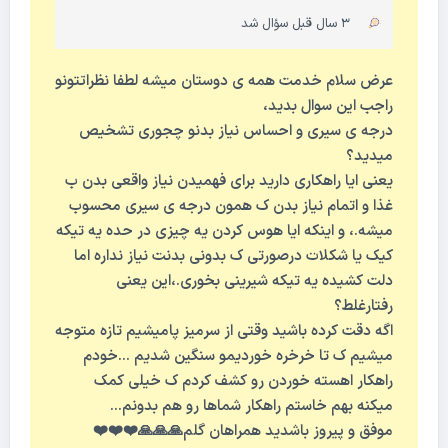
3 سال قبل سؤال شد
عرض سلام خدمت همه ی دوستان میشه لطفا نظراتتونو
راجب این سوال بدید،
درجه ی سیری و احساس نیاز بدنو چجوری تشخیص
میدید؟
یعنی ایا راهکاری دارید برای فهمیدن نیاز واقعی بدن ب
غذا و اتمام نیاز بدن ک همون درجه ی سیری محسوب
میشه.، و اینکه ایا هوس کردن یه چیزی در حده یه تیکه
کیک یا شکلات درصورتی ک بدونی بدنت نیاز نداره اما
دلت کشیده یه تیکه شیرینی بخوری.،این یعنی
رفتارغلط؟
اگه دقت کرده باشید وقتی از سرمیز پامیشیم تازه متوجه
میشیم ک تا خرخره خوردیمو سنگین شدیم …خودم
راهکار اهسته خوردن رو کشف کردم ک خیلی کمک
میکنه بهم خاستم راهکار شماها رو هم بدونم…
موفق و پیروز باشدید همراهان گلم🙏🙏🙏❤️❤️❤️