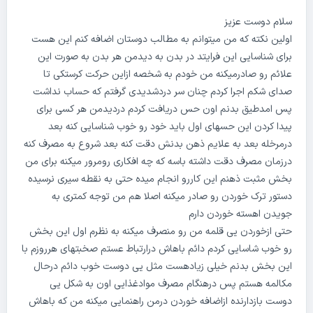
سلام دوست عزیز
اولین نکته که من میتوانم به مطالب دوستان اضافه کنم این هست
برای شناسایی این فرایتد در بدن به دیدمن هر بدن به صورت این
علائم رو صادرمیکنه من خودم به شخصه ازاین حرکت کرستکی تا
صدای شکم اجرا کردم چنان سر دردشدیدی گرفتم که حساب نداشت
پس امدطیق بدنم اون حس دریافت کردم دردیدمن هر کسی برای
پیدا کردن این حسهای اول باید خود رو خوب شناسایی کنه بعد
درمرخله بعد به علایم ذهن بدنش دقت کنه بعد شروع به مصرف کنه
درزمان مصرف دقت داشته باسه که چه افکاری رومرور میکنه برای من
بخش مثبت ذهنم این کاررو انجام میده حتی به نقطه سیری نرسیده
دستور ترک خوردن رو صادر میکنه اصلا هم من توجه کمتری به
جویدن اهسته خوردن دارم‌
حتی ازخوردن یی قلمه من رو منصرف میکنه به نظرم اول این بخش
رو خوب شاسایی کردم دائم باهاش درارتباط عستم صخبتهای هرروزم با
این بخش بدنم خیلی زیادهست مثل یی دوست خوب دائم درحال
مکالمه هستم پس درهنگام مصرف موادغذایی اون به شکل یی
دوست بازدارنده ازاضافه خوردن درمن راهنمایی میکنه من که باهاش