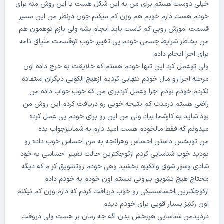
خیلی دوست هستم برای من به این شکل هست با این روش منه برای
خودم هست دارم خوبم هم وزن کم میکنم چون درنظر من این مسیر
قسمت اموزش روبی کم کاست باید انجام بشه ولی بازم توهمون هم
من بخاطر شرایط جسمی خودم یی تغییر خوب توقسمت مثیاق نامه
برای احرا انجام دادم‌
ولی توعمل کرد این تنها خودم هستم که خلایقت به خرج داده اون
مرحله اجرا رو مال خودم تنهایی کردیم ازهیج الکویی دیگران استفاده
نکردم خودم بودم اجرا وعمل کردبرای من که خوب جواب داده من
راضی هستم درمدت کم نتیجه خوبی رو دریافت کردم این روش من
بود شاید به کارشما بیاد ولی من این رو برای خودم یی عمل کرده
میدونم که فقط مالخودم هست امید دارم به شمانیزجواب بده
من توبخس داستن احساس وهرانجه به من احساس خوب داده رو
تودید خوب شناسایی کردم ازکوجکترین حالت تغییر احساسی به خود
شادی وسور شوق وانکیزه بخشید وهی خودم روتشویق کر م که دیگه
محتاج هیچ تشویق بیرونی نیستم اون خودم به خودم دادم
ازکوچکترین اخساسسبکی رو خوب دریافت کردم که دارم وزن کم نیکنم
اون رکنیز بسیار قویی برای خودم دیدم
دردیدمن شناسایی هربخش بدن اگه جه زمان بر هست ولی دروفت