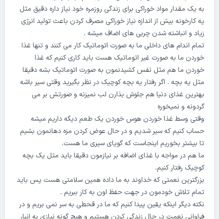
به یک مقدار مواد خوراکی برای زندگی روزمره خود نیاز داره دقیق مثل
یه کارخونه بیش از اندازه نیاز خوراکی مصرف کردن باعث تولید انرژی
زیاد و انباشته شدن چربی های اضاف میشه .
تمام اندام های داخلی ما به صورت اتوماتیک کار می کنند و تنها غذا
خوردن ما به صورت غیر اتوماتیک هست باید کاری کنیم که غذا
خوردن ما هم مثل نفس کشیدنمون به صورت اتوماتیک بشه دقیقا
مثل یه بچه . اگر رفتار یه بچه کوچیک در نظر بگیرید وقتی سیر باشه
بهترین غذای دنیا هم جلوش بذارن لب نمیزنه و صورتش بر می
گردونه و نمیخوره
وقتی وسط غذا خوردن هوس خوردن یک طعم دیگه داریم میشه
حساب کنیم که سیر شدیم و در حال عوض کردن مزه دهانمون بشیم
تا بیشتر بخوریم اینجاست که گویای سیری ما هست.
ما هم در مواجه با غذای اضافه بر نیازمون دقیقا باید مثل یک بچه
کوچیک رفتار کنیم.
بزرگترین نعمتی که خداوند به ما داده همین سلامتی هست پس باید
تمام تلاش خودمون در جهت حفظ اون به کار ببریم .
نکته دیگر اینکه یقین پیدا کنیم که ما در قحطی به سر نمی بریم و در
فراوانی نعمت در حال زندگی کردن هستیم و هیچ گونه نیازی به انبار