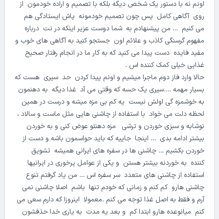
اونم نه با دستور یک شخص دیگه بلکه با تصمیم و اراده خودمون از
روی آگاهی کامل پس چون تصمیم خودمونه پاش ایستادگی هم
می کنیم … من پیشنهادم به شما دوست عزیر اینکه در نت درباره
مفهوم گرسنگی کاذب و علائم اون جستجو کنید به آگاهی های خوب و
مفید فایده دست پیدا می کنید که به کار ما در انجام رفتار صحیح
غذایی خیلی کمک کننده اس .
حالا وارد فاز دوم ماجرا میشیم و اونم پیدا کردن حد سیری هست که
بسیار مهمه ….سیری یک حسه که وقتی می آد غذا دیگه به دهنمون
به خوشمزه گی اولش نیست یه کم بی مزه میشه و درست در همین
لحظه دلت می خواد با استفاده از چاشنی هایی مثل ماست و سالاد ،
نوشابه و سبزی خوردن و ترشی مزه دهنتو عوض کنی و به خوردن
بیشتر ادامه بدی … اینجا جاییه که باید حواسمون باشه و دست از
خوردن بکشیم … چاشنی ها در سفره های ایرانی همیشه تشویق
کننده به خوردنه بیشتر هستن و یکی از عوامل پرخوری در ایرانیها
استفاده از چاشنی های متعدد سر سفره اس … من یاد گرفتم تنوع
چاشنی هارو کم کنم و زمانی که خودم تنها باشم اصلا چاشنی نمی
آرم و فقط به اصل غذا توجه می کنم .معمولا اینروزا که دارم سعی می
کنم میانوعده هارو ابتدا کم و بعد یه مدت به یاری خدا حذفشون