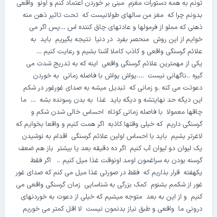
تونم به همه دستورات مغزم مبنی بر خوردن اعتماد کنم و اونو واقعی
بدونم چرا که مغز من سالهای طولانیست که تحت تاثیر ذهن منه
ذهنی که مملو از فرمولها و عادتهای چاق کننده اس …پس اگر می
خوایم از این روش منحصر بفرد در دنیا نتیجه بگیریم باید به
علائم گرسنگی واقعی و کاذب کاملا آشنا بشیم و رعایت کنیم …
یکی از مهمترین علائم گرسنگی واقعی اینه که به تدریج شدت می
گیره ..ناگهانی نیست ….یواش یواش با فاصله زمانی به خوردن
دعوتت می کنه .و زمانی که تبدیل میشه به صدای غورغور در شکم
این دیگه حد نهایتشه و دیگه باید غذا به بدن رسونده بشه … ما
چاقها معمولا با فاصله زمانی کوتاه احساس خالی شدن شکم و
گرسنگی داریم که خیلی وقتها کاذبه اگر همت کنیم و واقعا بخوایم که
لاغرتر بشیم باید با احساس اولین علائم گرسنگی اقدام به نوشیدن
یک لیوان دو لیوان آب کنیم اگر ده دقیقه بعد یا بیشتر باز هم ضعف
گرسنه بودن به سراغمون اومد اونوقت غذا میل کنیم .. اگر فقط
یکهفته قرار بذاریم که فقط در صورتی غذا میل می کنم که صدای غور
غور از شکمم بشنوم کمک بزرگی به شناسایی زمان گرسنگی واقعی می
کنیم و از این به بعد متوجه میشیم که خیلی از دعوت به خوردنهای
درونی ما واقعی و طبق نیاز بدنمون نیست لا اقل کمتر می خوریم