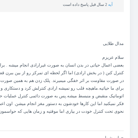
آیه
2 سال قبل پاسخ داده است
مدال طلایی
سلام عزیزم
بعضی اعمال حیاتی در بدن انسان به صورت غیرارادی انجام میشه . برا
کنترل کنن ( در بخش ارادی) اما اگر لحظه ای تمرکز رو از بین ببرن قط
در صورت مقاومت بر اثر خفگی میمیرند. پلک زدن هم به همین صورت هس
برای ما حیاتیه.ماهیچه قلب رو نمیشه ارادی کنترلش کرد و دستکاری و
اتوماتیک منقبض و منبسط میشه.پس به صورت دائمی کنترل عملیات حی
فکر نمیکنید اما این کارها خودشون به دستور مغز انجام میشن. اون اع
نحوی تحت کنترل خودت در بیاری اما موقتیه و زمان هایی که حواسمون ن
جواب شما