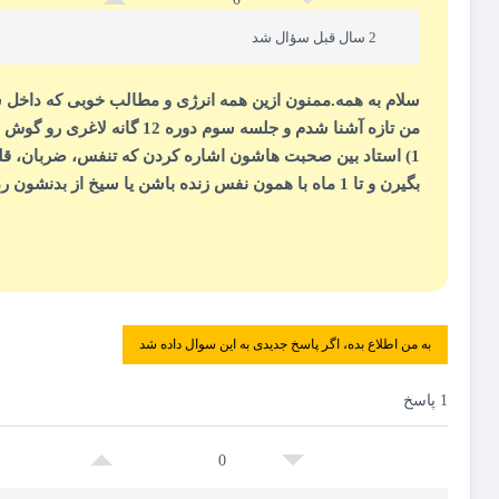
2 سال قبل سؤال شد
سلام به همه.ممنون ازین همه انرژی و مطالب خوبی که داخل
من تازه آشنا شدم و جلسه سوم دوره 12 گانه لاغری رو گوش می دادم که این سوال برام پیش اومد:
1) استاد بین صحبت هاشون اشاره کردن که تنفس، ضربان، قلب
بگیرن و تا 1 ماه با همون نفس زنده باشن یا سیخ از بدنشون رد میکنن و شیشه و سنگ می خورن یا کلا کارهای غیر معمولی رو انجام میدن به چه صورتی هستش؟
به من اطلاع بده، اگر پاسخ جدیدی به این سوال داده شد
1 پاسخ
0