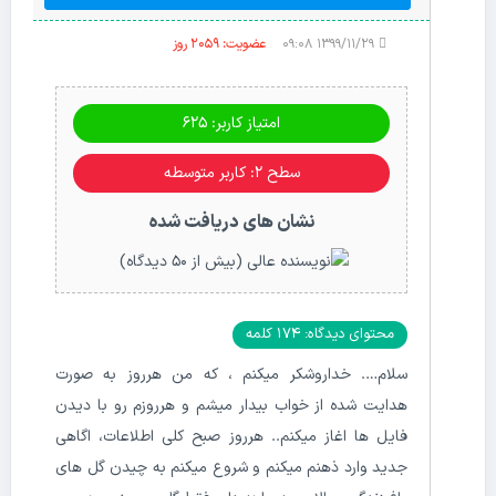
۱۳۹۹/۱۱/۲۹ ۰۹:۰۸
عضویت: 2059 روز
امتیاز کاربر: 625
سطح ۲: کاربر متوسطه
نشان های دریافت شده
محتوای دیدگاه: 174 کلمه
سلام…. خداروشکر میکنم ، که من هرروز به صورت
هدایت شده از خواب بیدار میشم و هرروزم رو با دیدن
فایل ها اغاز میکنم.. هرروز صبح کلی اطلاعات، اگاهی
جدید وارد ذهنم میکنم و شروع میکنم به چیدن گل های