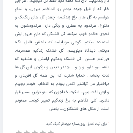
باغ زندگیم… الان سه ماهه دارم فقط گل میچینم.. هر چی
خار که از قبل چیده بودم رو انداختم بیرون، و تمام
هواسم به گل های باغ زندگیمه. چقدر گل های رنگانگ و
متنوع. هرکدوم یه عطری و رنگی داره. هرکدومشون به
نحوی حالمو خوب میکنه. گل قشنگی که دارم هرروز ازش
استفاده میکنم، گوشی موبایلمه که باهاش فایل نگاه
میکنم. دیدگاه مینویسم. گل قشنگ زندگیم همسرمه.
فرزاندم هستن. گل قشنگ زندگیم ارامش و عشقیه که
باهمسرم دارم. و و و…. چقدر دیدن و بوکردن این گل ها
لذت بخشه.. خدایا شکرت که این همه گل افریدی و
دراختیار من گزاشتی تامن بتونم به انتخاب خودم بچینم
و ازش لذت ببرم.. شکرت خداجون که منو دراین مسیر قرار
دادی.. کلی نگاهم به باغ زندگیم تغییر کرده… ممنونم
استاد از مثال های قشنگتون… یاعلی
برای ثبت امتیاز ، روی ستاره موردنظر کلیک کنید.