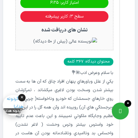
امتیاز کاربر: 6125
سطح ۳: کاربر پیشرفته
نشان های دریافت شده
محتوای دیدگاه: 367 کلمه
با سلام وعرض ادب🌺💐
يكي از علل وباورهاي پنهان افراد چاق كه آن ها به سمت
بيشتر شدن وسخت بودن لاغري ميكشاند ، تمركزشان
×
روي خارهاي جسمشان كه خودرو وناخواسته( چربي هاي
×
وبرجستگي هاي آن) روييده اند وآن همه گل را در اين باغ
گردونه هدایا
عظيم وجايگاه ملكوتي نميبينند و اين باعث عدم تاييد
خود واسترس بيشتر وترس وحشت ( لاغر نشدن)
واحساس بد ونااميدي وناشادمانه بودن آن هاست در