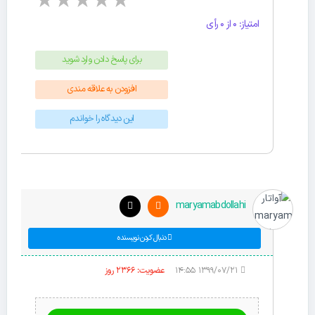
★
★
★
★
★
امتیاز: 0 از 0 رأی
برای پاسخ دادن وارد شوید
افزودن به علاقه مندی
این دیدگاه را خواندم
maryamabdollahi
دنبال کردن نویسنده
۱۳۹۹/۰۷/۲۱ ۱۴:۵۵
عضویت: 2366 روز