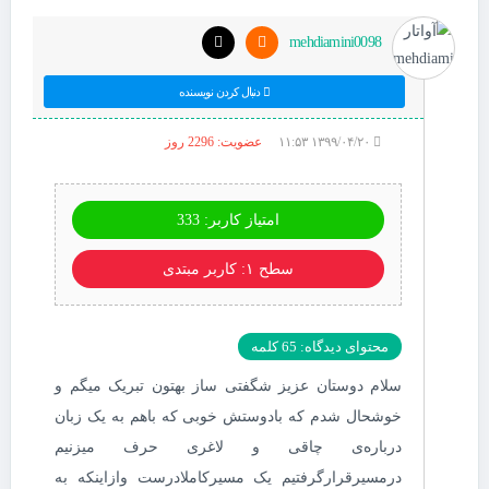
mehdiamini0098
دنبال کردن نویسنده
۱۳۹۹/۰۴/۲۰ ۱۱:۵۳
عضویت: 2296 روز
امتیاز کاربر: 333
سطح ۱: کاربر مبتدی
محتوای دیدگاه: 65 کلمه
سلام دوستان عزیز شگفتی ساز بهتون تبریک میگم و
خوشحال شدم که بادوستش خوبی که باهم به یک زبان
درباره‌ی چاقی و لاغری حرف میزنیم
درمسیرقرارگرفتیم یک مسیرکاملادرست وازاینکه به