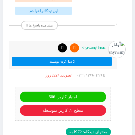
این دیدگاه را خواندم
مشاهده پاسخ ها
shyrwanybhnaz
دنبال کردن نویسنده
۱۳۹۹/۰۴/۲۹ ۰۲:۲۱
عضویت: 2227 روز
امتیاز کاربر: 506
سطح ۲: کاربر متوسطه
محتوای دیدگاه: 72 کلمه