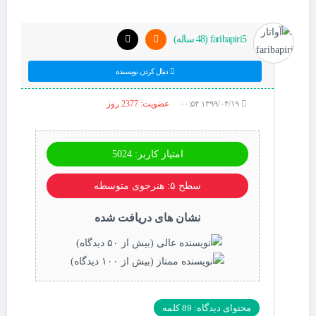
faribapiri5 (48 ساله)
دنبال کردن نویسنده
۱۳۹۹/۰۴/۱۹ ۰۰:۵۴
عضویت: 2377 روز
امتیاز کاربر: 5024
سطح ۵: هنرجوی متوسطه
نشان های دریافت شده
محتوای دیدگاه: 89 کلمه