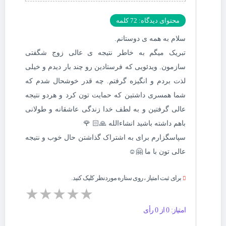
محتوای دیدگاه: 72 کلمه
سلام به همه ی دوستانم.
تبریک میگم به خاطر نتیجه ی عالی زوج شگفتی
سازمون. ویدئویی که فرستادین رو چند بار دیدم و خیلی
لذت بردم و انگیزه گرفتم. چه قدر خوشحال شدم که
شما همسری داشتین که حمایت تون کرد و هردو نتیجه
عالی گرفتین و به لطف خدا زندگی عاشقانه و طولانی
باهم داشته باشید انشاءالله 🙏🏻 🌹
سپاسگزارم برای به اشتراک گذاشتن حال خوب و نتیجه
عالی تون با ما 🤗☺️
برای ثبت امتیاز ، روی ستاره موردنظر کلیک کنید.
★
★
★
★
★
امتیاز: 0 از 0 رأی