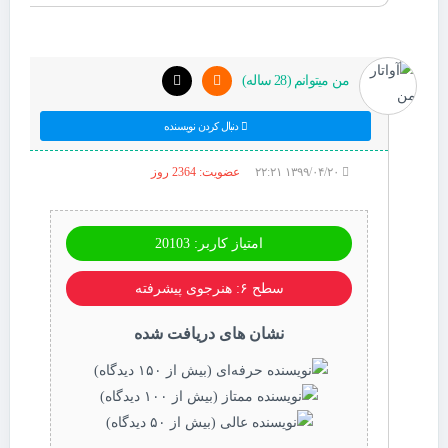
من میتوانم (28 ساله)
دنبال کردن نویسنده
۱۳۹۹/۰۴/۲۰ ۲۲:۲۱
عضویت: 2364 روز
امتیاز کاربر: 20103
سطح ۶: هنرجوی پیشرفته
نشان های دریافت شده