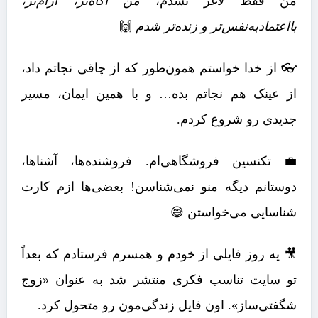
من فقط لاغر نشدم،
من آگاه‌تر، آرام‌تر،
بااعتمادبه‌نفس‌تر و زنده‌تر شدم
🙌
👓 از خدا خواستم همون‌طور که از چاقی نجاتم داد،
از عینک هم نجاتم بده… و با همین ایمان، مسیر
جدیدی رو شروع کردم.
💼 تکنسین فروشگاهی‌ام. فروشنده‌ها، آشناها،
دوستانم دیگه منو نمی‌شناسن! بعضی‌ها ازم کارت
شناسایی می‌خواستن 😅
🎥 یه روز فایلی از خودم و همسرم فرستادم که بعداً
تو سایت تناسب فکری منتشر شد به عنوان «زوج
شگفتی‌ساز». اون فایل زندگی‌مون رو متحول کرد.