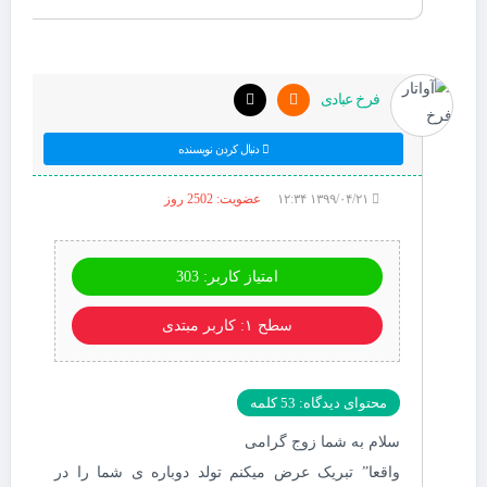
فرخ عبادی
دنبال کردن نویسنده
۱۳۹۹/۰۴/۲۱ ۱۲:۳۴
عضویت: 2502 روز
امتیاز کاربر: 303
سطح ۱: کاربر مبتدی
محتوای دیدگاه: 53 کلمه
سلام به شما زوج گرامی
واقعا” تبریک عرض میکنم تولد دوباره ی شما را در