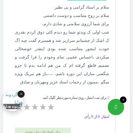
سلام بر استاد گرامی و بی نظیر
سلام بر زوج متناسب و دوست داشتنی
برای شما آرزوی سلامتی و شادی دارم،
شب اولی ک ویدئو شما رو دیدم کلی ذوق کردم بقدری
ک اشک از چشمانم سرازیر شد و همسرم گفت چیه اگ
خودت اینجور متناسب شده بودی اینقدر خوشحالی
میکردی ،احساس عجیبی تمام وجودم را فرا گرفت و
تصمیم قاطع گرفته ام ک من هم ادامه بدم تا جزو
شگفتی سازان این دوره باشم، ،،،،باز هم تبریک ویژه
میگم ،ممنون از زحمات استاد عزیز ومهربان و صادق
×
برای ثبت امتیاز ، روی ستاره موردنظر کلیک کنید.
×
★
★
★
★
★
گردونه هدایا
امتیاز: 0 از 0 رأی
برای پاسخ دادن وارد شوید