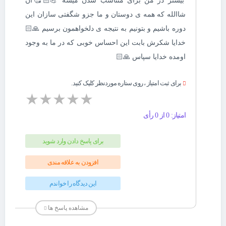
بیشتر در من برای متناسب شدن میشه 💪🏻🥰ان
شاالله که همه ی دوستان و ما جزو شگفتی سازان این
دوره باشیم و بتونیم به نتیجه ی دلخواهمون برسیم 🙏🏻
خدایا شکرش بابت این احساس خوبی که در ما به وجود
اومده خدایا سپاس 🙏🏻
برای ثبت امتیاز ، روی ستاره موردنظر کلیک کنید.
★
★
★
★
★
امتیاز: 0 از 0 رأی
برای پاسخ دادن وارد شوید
افزودن به علاقه مندی
این دیدگاه را خواندم
مشاهده پاسخ ها