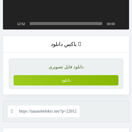
12:52
00:00
باکس دانلود
دانلود فایل تصویری
دانلود
https://tanasobefekri.net/?p=22012