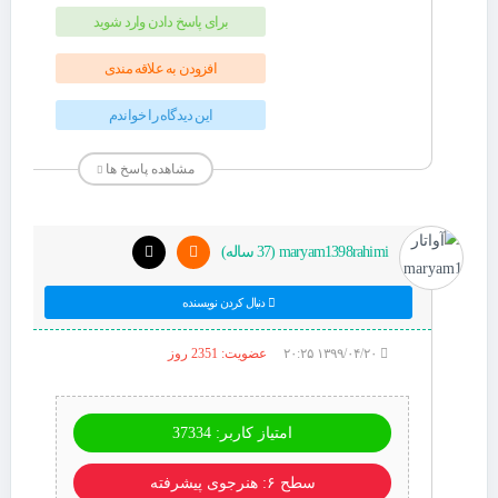
برای پاسخ دادن وارد شوید
افزودن به علاقه مندی
این دیدگاه را خواندم
مشاهده پاسخ ها
maryam1398rahimi (37 ساله)
دنبال کردن نویسنده
۱۳۹۹/۰۴/۲۰ ۲۰:۲۵
عضویت: 2351 روز
امتیاز کاربر: 37334
سطح ۶: هنرجوی پیشرفته