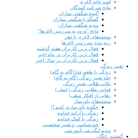
آشپزخانه لاغری
نتایج شرکت کنندگان
آلبوم شگفتی سازان
گفتگو با شگفتی سازان
ویدیو شگفتی سازان
نتایج “ورود به سرزمین لاغرها”
نوشته‌های لاغری با ذهن
رده بندی سرزمین لاغرها
فعال ترین کاربران هفته گذشته
فعال ترین کاربران در ماه اخیر
فعال ترین کاربران در سال اخیر
تغییر زندگی
زندگی با طعم خدا (گام به گام)
چله تغییر زندگی (گام به گام)
نکات طلایی تغییر زندگی
قوانین طلایی زندگی (عملی)
رهایی از افکار منفی!
نوشته‌های باورساز
چگونه باورسازی کنیم؟!
زندگی با اراده خداوند
زندگی با کمک خداوند
خودشناسی و تغییر شخصیت
ویدیو انگیزشی/آموزشی
گنجینه رایگان