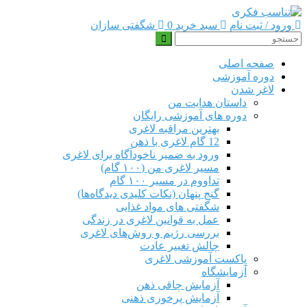
ورود / ثبت نام
سبد خرید 0
شگفتی سازان
صفحه اصلی
دوره‌ آموزشی
لاغر شدن
داستان هدایت من
دوره های آموزشی رایگان
بهترین مراقبه لاغری
12 گام لاغری با ذهن
ورود به ضمیر ناخودآگاه برای لاغری
مسیر لاغری من (۱۰۰ گام)
تداووم در مسیر ۱۰۰ گام
گنج پنهان (نکات کلیدی دیدگاه‌ها)
شگفتی های مواد غذایی
عمل به قوانین لاغری در زندگی
بررسی رژیم‌ و روش‌های لاغری
چالش تغییر عادت
پاکست آموزشی لاغری
آزمایشگاه
آزمایش چاقی ذهن
آزمایش پرخوری ذهنی