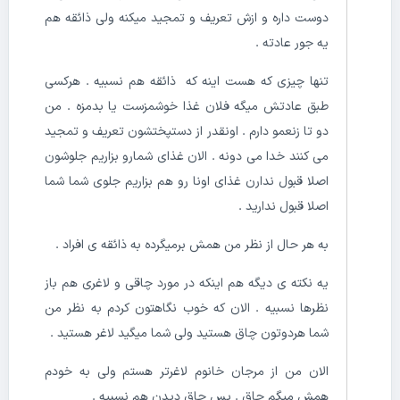
دوست داره و ازش تعریف و تمجید میکنه ولی ذائقه هم
یه جور عادته .
تنها چیزی که هست اینه که ذائقه هم نسبیه . هرکسی
طبق عادتش میگه فلان غذا خوشمزست یا بدمزه . من
دو تا زنعمو دارم . اونقدر از دستپختشون تعریف و تمجید
می کنند خدا می دونه . الان غذای شمارو بزاریم جلوشون
اصلا قبول ندارن غذای اونا رو هم بزاریم جلوی شما شما
اصلا قبول ندارید .
به هر حال از نظر من همش برمیگرده به ذائقه ی افراد .
یه نکته ی دیگه هم اینکه در مورد چاقی و لاغری هم باز
نظرها نسبیه . الان که خوب نگاهتون کردم به نظر من
شما هردوتون چاق هستید ولی شما میگید لاغر هستید .
الان من از مرجان خانوم لاغرتر هستم ولی به خودم
همش میگم چاق . پس چاق دیدن هم نسبیه .