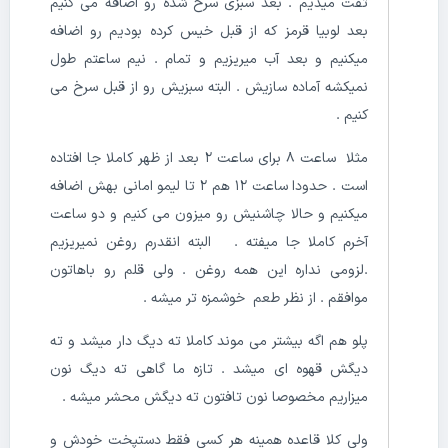
تفت میدیم . بعد سبزی سرخ شده رو اضافه می کنیم
بعد لوبیا قرمز که از قبل خیس کرده بودیم رو اضافه
میکنیم و بعد آب میریزیم و تمام . نیم ساعتم طول
نمیکشه آماده سازیش . البته سبزیش رو از قبل سرخ می
کنیم .
مثلا ساعت ۸ برای ساعت ۲ بعد از ظهر کاملا جا افتاده
است . حدودا ساعت ۱۲ هم ۲ تا لیمو امانی بهش اضافه
میکنیم و حالا چاشنیش رو میزون می کنیم و دو ساعت
آخرم کاملا جا میفته . البته انقدرم روغن نمیریزیم
.لزومی نداره این همه روغن . ولی قلم رو باهاتون
موافقم . از نظر طعم خوشمزه تر میشه .
پلو هم اگه بیشتر می موند کاملا ته دیگ دار میشد و ته
دیگش قهوه ای میشد . تازه ما گاهی ته دیگ نون
میزاریم مخصوصا نون تافتون ته دیگش محشر میشه .
ولی کلا قاعده همینه هر کسی فقط دستپخت خودش و