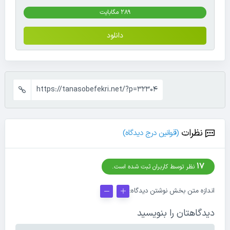
289 مگابایت
دانلود
https://tanasobefekri.net/?p=32304
نظرات
(قوانین درج دیدگاه)
17
نظر توسط کاربران ثبت شده است.
اندازه متن بخش نوشتن دیدگاه:
دیدگاهتان را بنویسید