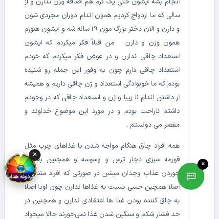
انجام بشه ایشون حتی یک گرم هم اضافه وزن ندارن و از
سالی که ما ازدواج کردیم همون اندام دوران مجردی شون
و دارن و الان دختر بزرگ مون 19 ساله شه و ایشون هنوزم
همون وزن و دارن من قبلاً فکر میکردم که ایشون
استعداد چاقی ندارن و در عوض فکر میکردم که خودم
استعداد چاقی دارم چون به وفور این جمله رو شنیده
بودم که ما خونوادگی استعداد و ژن چاقی داریم و همیشه
از داشتن اندام نا زیبا و ژن و استعداد چاقی که در وجودم
داشتم ناراحت بودم و در مورد این موضوع خداوند و
مقصر می دونستم .
همه افراد چاق هنگام مواجه شدن با غذاهای چرب مثل
×
قورمه سبزی دچار ترس و وسوسه و همچنین بعد از
×
خوردن عذاب وجدان میشن در صورتی که افراد متناسب
گردونه هدایا
اصلا همچین حسی نسبت به غذاها ندارن چون اونا اصلا
به چاق کننده بودن غذا ها اعتقادی ندارن و همچنین در
حد فشار شکم و سنگین شدن غذا نمی‌خورند حالا میخواد