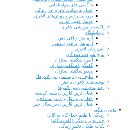
شگفتی های مواد غذایی
عمل به قوانین لاغری در زندگی
بررسی رژیم‌ و روش‌های لاغری
چالش تغییر عادت
پاکست آموزشی لاغری
آزمایشگاه
آزمایش چاقی ذهن
آزمایش پرخوری ذهنی
آشپزخانه لاغری
نتایج شرکت کنندگان
آلبوم شگفتی سازان
گفتگو با شگفتی سازان
ویدیو شگفتی سازان
نتایج “ورود به سرزمین لاغرها”
نوشته‌های لاغری با ذهن
رده بندی سرزمین لاغرها
فعال ترین کاربران هفته گذشته
فعال ترین کاربران در ماه اخیر
فعال ترین کاربران در سال اخیر
تغییر زندگی
زندگی با طعم خدا (گام به گام)
چله تغییر زندگی (گام به گام)
نکات طلایی تغییر زندگی