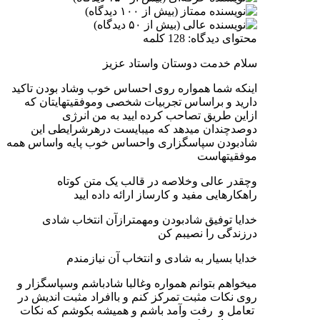
محتوای دیدگاه: 128 کلمه
سلام خدمت دوستان واستاد عزیز
اینکه شما همواره روی احساس خوب وشاد بودن تاکید
دارید و براساس تجربیات شخصی وموفقیتهایتان که
ازاین طریق تصاحب کرده ایید به من انرژی
دوصدچندان میدهد که میبایست درهرشرایطی این
شادبودن سپاسگزاری واحساس خوب پایه واساس همه
موفقیتهاست
وچقدر عالی وخلاصه در قالب یک متن کوتاه
راهکارهایی مفید و کارساز ارائه داده ایید
خدایا توفیق شادبودن ومهمترازآن انتخاب شادی
درزندگی را نصیبم کن
خدایا بسیار به شادی و انتخاب آن نیازمندم
میخواهم بتوانم همواره وغالبا شادباشم وسپاسگزار و
روی نکات مثبت تمرکز کنم و باافراد مثبت اندیش در
تعامل و رفت وآمد باشم و همیشه بکوشم که نکات