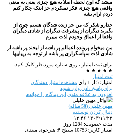
میشد که اون لحظه اصلا به هیچ چیزی یعنی به معنی
واقعی هیچ چیزی فکر نمیکردم جز اینکه چکار کنم
دردم آرام بشه
خدارو شکر که من جز زنده شدگان هستم چون از
بگیرند دیگران از پیشرفت دیگران از شادی دیگران
واقعا از اعماق وجودم لذت میبرم
من میخوام پرونده اعمالم پر باشه از لبخند پر باشه از
شادی لذت سپاسگزاری پر باشه از توجه به زیباییها
برای ثبت امتیاز ، روی ستاره موردنظر کلیک کنید.
★
★
★
★
★
ثبت امتیاز
امتیاز: 5 از 1 رأی
مشاهده امتیاز دهندگان
برای پاسخ دادن وارد شوید
افزودن به علاقه مندی
این دیدگاه را خواندم
مهين خليلى (59 ساله)
دنبال کردن نویسنده
۱۴۰۳/۱۱/۲۳ ۱۳:۴۶
مدت
عضویت: 1284 روز
امتیاز کاربر: 10753
سطح ۴: هنرجوی مبتدی