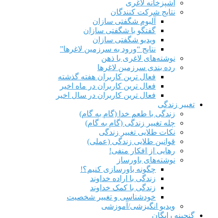
آشپزخانه لاغری
نتایج شرکت کنندگان
آلبوم شگفتی سازان
گفتگو با شگفتی سازان
ویدیو شگفتی سازان
نتایج “ورود به سرزمین لاغرها”
نوشته‌های لاغری با ذهن
رده بندی سرزمین لاغرها
فعال ترین کاربران هفته گذشته
فعال ترین کاربران در ماه اخیر
فعال ترین کاربران در سال اخیر
تغییر زندگی
زندگی با طعم خدا (گام به گام)
چله تغییر زندگی (گام به گام)
نکات طلایی تغییر زندگی
قوانین طلایی زندگی (عملی)
رهایی از افکار منفی!
نوشته‌های باورساز
چگونه باورسازی کنیم؟!
زندگی با اراده خداوند
زندگی با کمک خداوند
خودشناسی و تغییر شخصیت
ویدیو انگیزشی/آموزشی
گنجینه رایگان