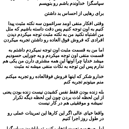
سپاسگزا خداوندم باشم رو بنویسم
برای رهایی از احساس بد داشتن
وقتی افکار منفی اومد سراغمون سه نکته مثبت پیدا
کنیم به اون توجه کنیم پس دقت داسته باشیم که مثل
من اشتباه نکنید من به نکته مثبت توجه میکردم دیدن
افرادی که فروش فوق العاده رو داشتن تجربه میکردن
اما من به قسمت مثبت اون توجه نمیکردم داشتم به
قسمت منفی اون توجه میکردم و یه جورایی حسودیم
میشد خدایا چرا اونها این همه مشتری دارن من یکی هم
ندارم پس این توجه به نکات منفی میشه نه مثبت
خدارو شکر که اینها فروش فوقالعاده رو تجربه میکنم
منم میتونم تجربه کنم
بله زنده بودن فقط نفس کشیدن نیست زنده بودن یعنی
از این لحظه لذت بردن چون این لحظه دیگه تکرار
نمیشه و موفقیتی هم در کار نیست
واقعا خیای عالی اگر این کارها این تمرینات عملی رو
در طول روز اجرا کنیم
اول صبح سه نعمت انتخاب کنیم تو باباشون سپاسگزا