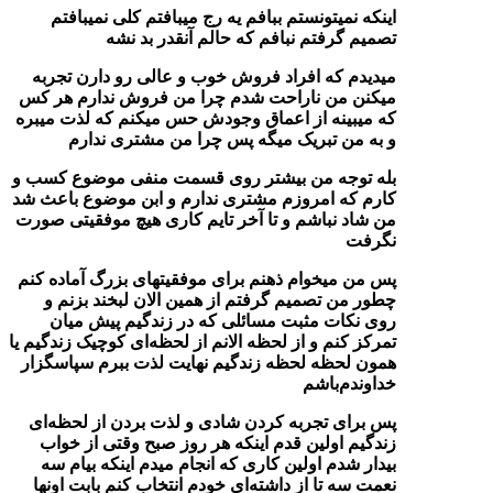
اینکه نمیتونستم ببافم یه رج میبافتم کلی نمیبافتم
تصمیم گرفتم‌ نبافم که حالم آنقدر بد نشه
میدیدم که افراد فروش خوب و عالی رو دارن تجربه
میکنن من ناراحت شدم چرا من فروش ندارم هر کس
که میبینه از اعماق وجودش حس میکنم که لذت میبره
و به من تبریک میگه پس چرا من مشتری ندارم
بله توجه من بیشتر روی قسمت منفی موضوع کسب و
کارم که امروزم مشتری ندارم و ابن موضوع باعث شد
من شاد نباشم و تا آخر تایم کاری هیچ موفقیتی صورت
نگرفت
پس من میخوام ذهنم برای موفقیتهای بزرگ آماده کنم
چطور من تصمیم گرفتم از همین الان لبخند بزنم و
روی نکات مثبت مسائلی که در زندگیم پیش میان
تمرکز کنم و از لحظه الانم از لحظه‌ای کوچیک زندگیم یا
همون لحظه لحظه زندگیم نهایت لذت ببرم سپاسگزار
خداوندم‌باشم
پس برای تجربه کردن شادی و لذت بردن از لحظه‌ای
زندگیم اولین قدم اینکه هر روز صبح وقتی از خواب
بیدار شدم اولین کاری که انجام میدم اینکه بیام سه
نعمت سه تا از داشته‌ای خودم انتخاب کنم بابت اونها