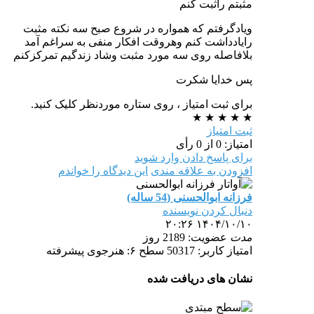
مثبتم راثبت کنم
ویادگرفتم که همواره در شروع صبح سه نکته مثبت
رایادداشت کنم وهروقت افکار منفی به سراغم آمد
بلافاصله روی سه مورد مثبت وشاد زندگیم تمرکزکنم
پس خدایا شکرت
برای ثبت امتیاز ، روی ستاره موردنظر کلیک کنید.
★
★
★
★
★
ثبت امتیاز
امتیاز: 0 از 0 رأی
برای پاسخ دادن وارد شوید
افزودن به علاقه مندی
این دیدگاه را خواندم
فرزانه ابوالحسنی (54 ساله)
دنبال کردن نویسنده
۱۴۰۴/۱۰/۱۰ ۲۰:۲۶
مدت
عضویت: 2189 روز
امتیاز کاربر: 50317
سطح ۶: هنرجوی پیشرفته
نشان های دریافت شده