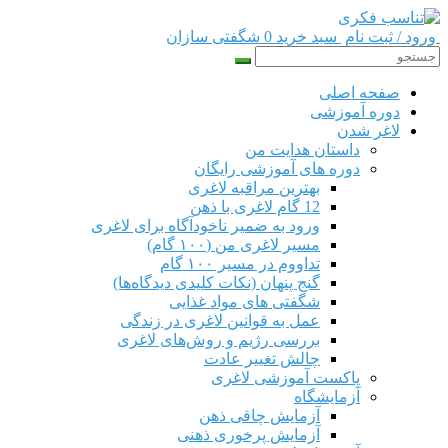
ورود / ثبت نام
سبد خرید 0
شگفتی سازان
صفحه اصلی
دوره‌ آموزشی
لاغر شدن
داستان هدایت من
دوره های آموزشی رایگان
بهترین مراقبه لاغری
12 گام لاغری با ذهن
ورود به ضمیر ناخودآگاه برای لاغری
مسیر لاغری من (۱۰۰ گام)
تداووم در مسیر ۱۰۰ گام
گنج پنهان (نکات کلیدی دیدگاه‌ها)
شگفتی های مواد غذایی
عمل به قوانین لاغری در زندگی
بررسی رژیم‌ و روش‌های لاغری
چالش تغییر عادت
پاکست آموزشی لاغری
آزمایشگاه
آزمایش چاقی ذهن
آزمایش پرخوری ذهنی