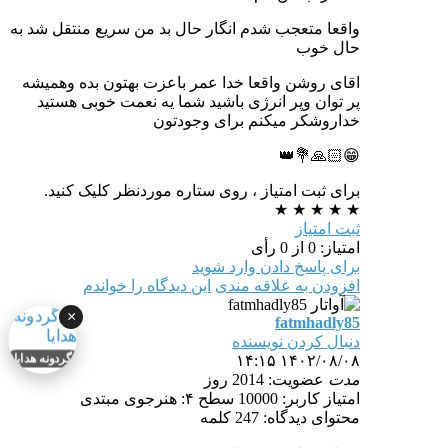
واقعا متعجب شدم انگار حال بد من سریع منتقل شد به
حال خوب
اقای روشن واقعا خدا عمر باعزت بهتون بده وهمیشه
پر توان وپر انرژی باشید شما یه نعمت خوبی هستید
خداروشکر میکنم برای وجودتون
😁🙏🏻💐👑
برای ثبت امتیاز ، روی ستاره موردنظر کلیک کنید.
★
★
★
★
★
ثبت امتیاز
امتیاز: 0 از 0 رأی
برای پاسخ دادن وارد شوید
افزودن به علاقه مندی
این دیدگاه را خواندم
×
fatmhadly85
دنبال کردن نویسنده
۱۴۰۲/۰۸/۰۸ ۱۴:۱۵
گردونه هدایا
مدت
عضویت: 2014 روز
امتیاز کاربر: 10000
سطح ۴: هنرجوی مبتدی
محتوای دیدگاه: 247 کلمه