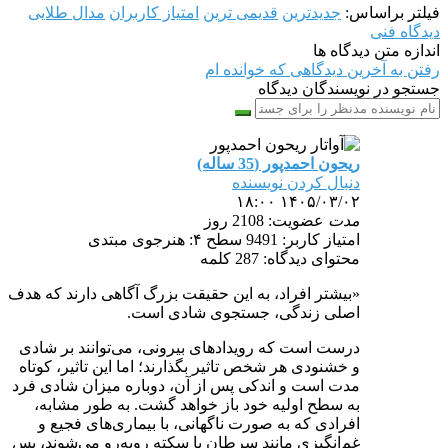
فیلتر براساس:
جدیدترین
قدیمی ترین
امتیاز کاربران
مدال طلایی
دیدگاه فنی
اندازه متن دیدگاه ها
رفتن به آخرین دیدگاهی که خوانده ام
جستجو در نویسندگان دیدگاه
ريحون احمدپور (35 ساله)
دنبال کردن نویسنده
۱۴۰۵/۰۳/۰۲ ۱۸:۰۰
مدت
عضویت: 2108 روز
امتیاز کاربر: 9491
سطح ۴: هنرجوی مبتدی
محتوای دیدگاه: 287 کلمه
«بیشتر افراد، به این حقیقت بزرگ آگاهی دارند که هدف
اصلی زندگی، جستجوی شادی است.
درست است که رویدادهای بیرونی، می‌توانند بر شادی
و خشنودی هر شخص تاثیر بگذارند؛ اما این تاثیر، کوتاه
مدت است و اندکی پس از آن، دوباره میزان شادی فرد
به سطح اولیه خود باز خواهد گشت. به طور مشابه،
افرادی که به صورت ناگهانی، با بیماری‌های فجیع و
غم‌انگیزی مانند سرطان یا سکته روبه‌رو می‌شوند، پس