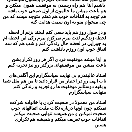
باشیم اینا هم راه رسیدن به موفقیت همون میکنن و
هم باعث میشن ما حالمون از اول صبحی خوب باشه
هم توجه به اتفاقات خوب هم ذهنم متوجه میشه که من
چی میخوام منو به اون سمت هدایت کنه
و در طول روز هم باید سعی کنم لبخند بزنم از لحظه
لحظه زندگیم لذت ببرم تمرکزم ببرم رکی این لحطه ام
یه جورایی در لحظه حال زندگی کنم و شب هم که سه
اتفاق خوب اون روزم یاداشت کنم
و اینا میشه موفقیت فردی اگر هر روز تکرار بشن
باعث میشن من موفقیتهای بزرگتر رو نیز تجربه کنم
استاد عالیقدرم بی نهایت سپاسگزارم این آگاهی‌های
ناب الهی رو در اختیار من قرار دادید تا من هم مثل شما
و بقیه دوستانم موفقیت ها رو تجربه و زندگی کنم
بینهایت سپاسگزارم
استاد من معمولا در صحبت کردن با خانواده شرکت
نمیکنم چون اونها درباره نکات مثبت اتفاقهای خوب
صحبت نمیکنن و من همیشه تنهایی صحبت میکنم
اتفاقات خوب تعریف میکنم و همیشه هم تکراری
هستن