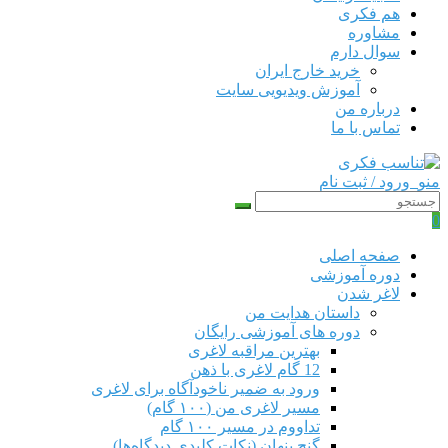
هم‌ فکری
مشاوره
سوال دارم
خرید خارج ایران
آموزش ویدیویی سایت
درباره من
تماس با ما
منو
ورود / ثبت نام
0
صفحه اصلی
دوره‌ آموزشی
لاغر شدن
داستان هدایت من
دوره های آموزشی رایگان
بهترین مراقبه لاغری
12 گام لاغری با ذهن
ورود به ضمیر ناخودآگاه برای لاغری
مسیر لاغری من (۱۰۰ گام)
تداووم در مسیر ۱۰۰ گام
گنج پنهان (نکات کلیدی دیدگاه‌ها)