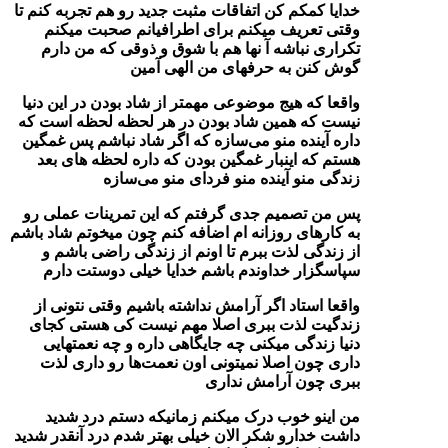
خدایا کمکم کن اتفاقات مثبت جدید رو هم تجربه کنم تا
وقتی تعریف میکنم برای اطرافیانم صحبت میکنم
تکراری نباشه آ نها هم با شوق و ذوقی که من دارم
گوش کنن به حرفهای من الهی آمین
واقعا که هیج موضوعی مهمتر از شاد بودن در این دنیا
نیست که همین شاد بودن در هر لحظه لحظه است که
داره آینده منو می‌سازه که اگر شاد نباشم پس غمگین
هستم که اینبار غمگین بودن که داره لحظه های بعد
زندگی منو آینده منو فردای منو می‌سازه
پس من تصمیم جدی گرفتم که این تمرینات عملی رو
به کارهای روزانه ام اضافه کنم چون میخوتم شاد باشم
از زندگی لذت ببرم تا اونم از زندگی راضی باشم و
سپاسگزار خداوندم باشم خدایا خیلی دوستت دارم
واقعا استاد اگر آرامش نداشته باشیم وقتی نتونی از
زندگیت لذت ببری اصلا مهم نیست کی هستی کجای
دنیا زندگی میکنی چه جایگاهی داره و چه نعمتهایی
داری چون اصلا نمیتونی اون نعمت‌ها رو داری لذت
ببری چون آرامش نداری
من اینو خوب درک میکنم زمانیکه دستم درد شدید
داشت خدارو شکر الان خیلی بهتر شدم درد آنقدر شدید