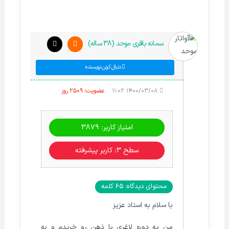
سمانه باقری موحد (38 ساله)
دنبال کردن نویسنده
۱۴۰۰/۰۳/۰۸ ۱۱:۰۲
عضویت: 2509 روز
امتیاز کاربر: 3879
سطح ۳: کاربر پیشرفته
محتوای دیدگاه: 65 کلمه
با سلام به استاد عزیز
من یه دوره لاغری با ذهن رو خریدم و به