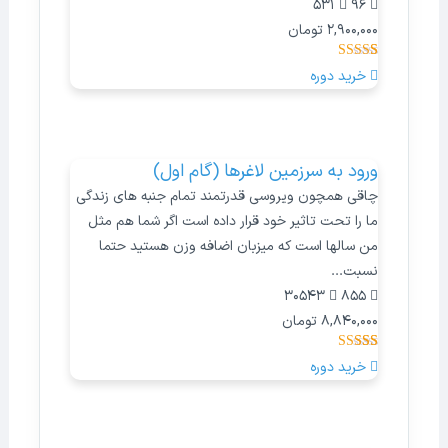
531
96
2,900,000
تومان
2
امتیازدهی
خرید دوره
5.00
از 5 در
امتیازدهی
مشتری
ورود به سرزمین لاغرها (گام اول)
چاقی همچون ویروسی قدرتمند تمام جنبه های زندگی
ما را تحت تاثیر خود قرار داده است اگر شما هم مثل
من سالها است که میزبان اضافه وزن هستید حتما
نسبت...
30543
855
8,840,000
تومان
165
امتیازدهی
خرید دوره
4.86
از 5 در
امتیازدهی
مشتری