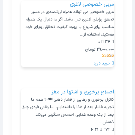
مربی خصوصی لاغری
مربی خصوصی می تواند همراه ارزشمندی در مسیر
تحقق رؤیای لاغری تان باشد. اگر به دنبال یک همراه
مناسب برای شروع یا بهبود کیفیت تحقق رویای خود
هستید، استفاده از...
0
34
29,000,000
تومان
3
امتیازدهی
خرید دوره
4.33
از 5
در
امتیازدهی
مشتری
اصلاح پرخوری و اشتها در مغز
کنترل پرخوری و رهایی از فشار ذهنی 🍽️✨ همه ما
تجربه فشار بعد از غذا را داشته‌ایم. اما وقتی فردی چاق
بعد از یک وعده غذایی احساس سنگینی می‌کند،
ذهنش...
4121
272