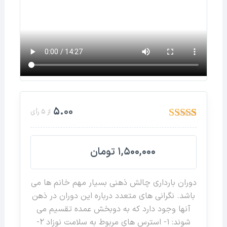
5.00
از 5 رأی
5
امتیازدهی
5.00
از 5 در
امتیازدهی
1,500,000
تومان
مشتری
دوران بارداری چالش ذهنی بسیار مهم خانم ها می
باشد.
نگرانی های متعدد درباره این دوران در ذهن
آنها وجود دارد که به دوبخش عمده تقسیم می
شوند:
1- استرس های مربوط به سلامت نوزاد
2-