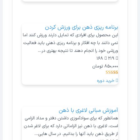
4.83
از 5 در
امتیازدهی
مشتری
برنامه ریزی ذهن برای ورزش کردن
این محصول برای افرادی که تمایل دارند ورزش کنند اما
نمی دانند با چه افکار و برنامه ریزی ذهنی باید فعالیت
ورزشی خود را انجام دهند تا نتیجه بهتری در...
168
219
850,000
تومان
14
امتیازدهی
خرید دوره
4.93
از 5 در
امتیازدهی
مشتری
آموزش مبانی لاغری با ذهن
همانطور که برای سوادآموزی داشتن دفتر و مداد الزامی
است، لاغری با ذهن نیز الزاماتی دارد که برای لاغر شدن
از طریق ذهن باید آنها را بدانیم. در سال هایی...