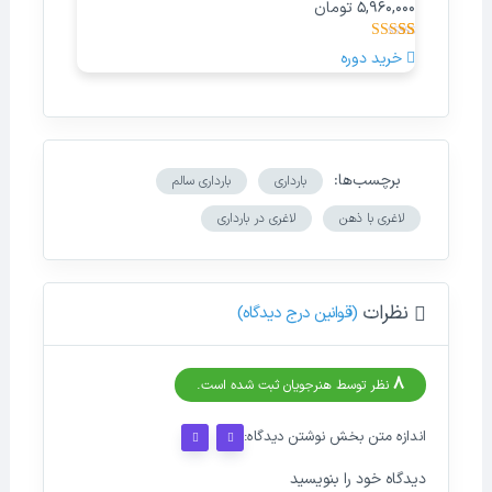
5,960,000
تومان
54
امتیازدهی
خرید دوره
4.98
از 5 در
امتیازدهی
مشتری
برچسب‌ها:
بارداری
بارداری سالم
لاغری با ذهن
لاغری در بارداری
نظرات
(قوانین درج دیدگاه)
8
نظر توسط هنرجویان ثبت شده است.
اندازه متن بخش نوشتن دیدگاه:
دیدگاه خود را بنویسید