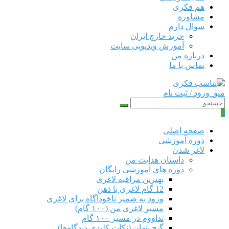
هم‌ فکری
مشاوره
سوال دارم
خرید خارج ایران
آموزش ویدیویی سایت
درباره من
تماس با ما
منو
ورود / ثبت نام
0
صفحه اصلی
دوره‌ آموزشی
لاغر شدن
داستان هدایت من
دوره های آموزشی رایگان
بهترین مراقبه لاغری
12 گام لاغری با ذهن
ورود به ضمیر ناخودآگاه برای لاغری
مسیر لاغری من (۱۰۰ گام)
تداووم در مسیر ۱۰۰ گام
گنج پنهان (نکات کلیدی دیدگاه‌ها)