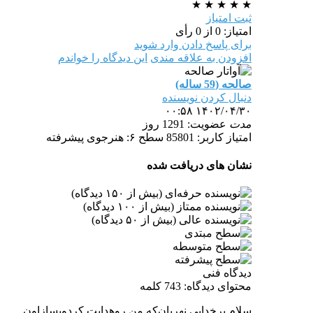
★
★
★
★
★
ثبت امتیاز
امتیاز: 0 از 0 رأی
برای پاسخ دادن وارد شوید
افزودن به علاقه مندی
این دیدگاه را خواندم
صالحه (59 ساله)
دنبال کردن نویسنده
۱۴۰۲/۰۴/۳۰ ۰۰:۵۸
مدت
عضویت: 1291 روز
امتیاز کاربر: 85801
سطح ۶: هنرجوی پیشرفته
نشان های دریافت شده
دیدگاه فنی
محتوای دیدگاه: 743 کلمه
سلام برخدایی نهربان‌که من روهدایت کردوپسازاون