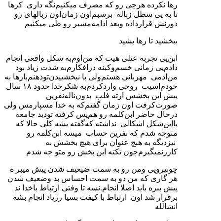
رها نکرده هرچی رو که مصرف میکنیم‌نگه داری کرها
تا به یی سطل زباله برسبم‌اون زمان‌اون زبالهای رو
دورنش قرارداده وبعد ادامه‌مسیر رو طی میکنبم
ببخشید تا رها بشید
ابن‌یی تجربه عنلی هیت که من‌اوم‌به سکل واقعی انجام
دادم‌یی زمانی خسم‌وکبنه درافکارم‌به شدت زیاد بود
من‌ادمی مهربانی هستم‌ولی با نبخشییدن‌توذهنم‌بارها به
خودم‌اسیب روحی واردکردم‌به شکرخدا حدود ۱۸ سال
پیش این بخشس ازته فلب بدون‌ناله‌نفرین
صورت‌کرفت اون زمان گفتم‌که به خدا مسپارمس ولی
درحال حاضر ابن‌کلمه رو هم‌پس کرفته تودید جامعه
پا‌ابن‌شکل اشکالی نداشته که‌گفته بشه کلی حالا که
متوجه شدم که نفرین حساب میسه ابن‌کلمه رو
نیزدیگه به هبچ عنوان برای هیچ بخشش به
کاررنمیگیرم‌چون تکته ابن بخش رو متو جه شدم‌
چو‌نیرویی ومن رو به سمت ضیعیف شدن پیش میبر ه
هر گاری که من دو به سمت احساس بد وضعیف شدن
پیش ببره باید اصلا انجام.نسه تا وفتی ارتباط باخدا ند
برقرار شد اون ارتباط با کیفت بسیا رزیاد انجام بشه
انشالله