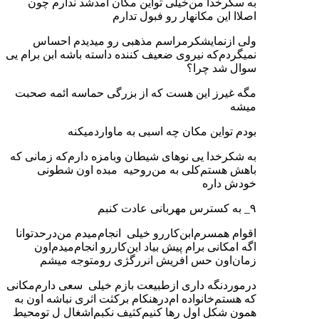
به سکرخدا من‌خیلی تواین مکان امدشد ندارم چون
اصلاا این مکانهار رو فبول تدارم
ولی ازنمایشکرمراسم مذهبی رو میدیدم احساس
نمیگردم‌که نیروی ضعیف کننده داسته باشه ابن برام یی
سوال شد چرا؟
مگه غیرز این هست که از بزرگی حماسه ائمه صحبت
میشه
بودم تواین مکان چه اسبی به ما‌واردمیکنه
به شکرخدا یی نوهای شیطان وبامزه دارم‌که زمانی که
باهش هستم‌کلی به من‌روحیه مبده اون شطونی
خودش داره
۹_ به کسترس مهربانی عادت کنبم
اقوام همسرم‌ابن‌کاررو خیلی انجام‌میدم من‌درحدتوانا
اگه امکانی برام پیش بیاد این‌کاررو انجام‌میدم‌اون
زمان‌اون حس افریش انررگژی رومتوجه میشم‌
درموردنگه داری ازطبیعت بازم خیلی سعی دارم‌مکانی
که هستم‌خانواده ام‌درهنکام برکثت اثری نباشه اون به
همون شکل اول رها کنیم‌کثیف نکبم‌اشغال ل تومحیط