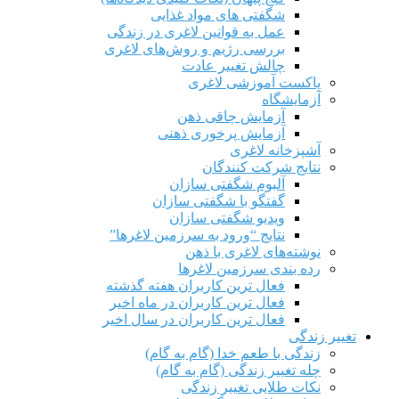
شگفتی های مواد غذایی
عمل به قوانین لاغری در زندگی
بررسی رژیم‌ و روش‌های لاغری
چالش تغییر عادت
پاکست آموزشی لاغری
آزمایشگاه
آزمایش چاقی ذهن
آزمایش پرخوری ذهنی
آشپزخانه لاغری
نتایج شرکت کنندگان
آلبوم شگفتی سازان
گفتگو با شگفتی سازان
ویدیو شگفتی سازان
نتایج “ورود به سرزمین لاغرها”
نوشته‌های لاغری با ذهن
رده بندی سرزمین لاغرها
فعال ترین کاربران هفته گذشته
فعال ترین کاربران در ماه اخیر
فعال ترین کاربران در سال اخیر
تغییر زندگی
زندگی با طعم خدا (گام به گام)
چله تغییر زندگی (گام به گام)
نکات طلایی تغییر زندگی