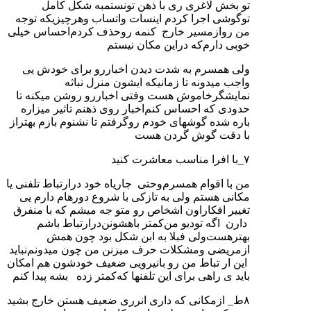
تو بخش لاغری ری با ذهن تونستمبه شکل کامل
توگوشی اجرا کردم اینسات واتساب وهرچیزیکه توجه
من روازمسیر خارج کنمه روحذف کردم‌احساس خیلی
خوبی دارم‌که دراین مکان نیستم
ولی همسرم به شدت دیدن اخباررو برای خودش یی
واجب میدونه تا زمانیکه ایشون منرل نباثه
نمایشگرخاموش هست وفتی اخباررو روشن میکنه تا
حدودی که احساس کنم‌اخبار روی ذهنم تاثیر میزاره
باره شده گوشهای خودم روگرفتم تا نشنوم بازم بهتراز
با دقت گوش گردن هست
۷_با افرا مناسب معاشرت کنید
من با اقوام همسرم‌وحتی جاریاه خود درارتباط تلفنی یا
مکانی هستم ولی به تازکی با شروع دورهام دارم یی
تغییر افکاراون اشخاص رو متو جه میشم که با منفرق
دارن اگه تودیو من‌کمتر باهشونن‌درارتباط باشم
بهترهست‌ولی فبلا به ابن شکل بود چون همش
ازمریضی ومشکلات حرف میزنن من چون میدونم‌نباید
این ار تباط من رو بانیرویی ضعیف خودشون هم امکان
باید ی راهی برای این تلفنها که‌کمتر زده بشه پیدا کنم
۸ط_ ازمکانی که داری انرری ضعیف هستن خارج بشید