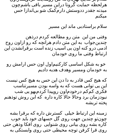
هرلحظه حمایت گروتا دراین مسیر باقی باشم‌چون
میدنه جقدر ددوستش دارم‌کمک شو بی‌اندازا حس
میکنم
سلام براستادبی ماند این مسیر
وفتی من این متن رو مطالعه کردم درذهن
چندین‌جواب به این متن دادم هرانچه که رو ازاون روح
ادمی درو کنه اون یی اسیب زنده است برقرانشدن این
ارتباط وفتی ما روی خودمان
خو به شکل اساسی کارکنیم‌اول اون حس ارامش رو
به خودمان ومسیر وهدف هدیه دادیم‌
که هیج کس قادر به دا دن این حس به هیچ کس نیست
این یی توانی هست که به واسه بودن مسیرتناسب
فکری کم‌کم درخودم‌اون روپیدا کردم‌بهو یی شب
نبودزمان برد وحالا حالا کاره داره که ابن روش توذهنم
پخته تربشه
زمبنه این ارتباط خیلی کسترش داره که برقرا بشه
چون‌تو چندین جهت روی گل حسهای خود باید خوب
کاره بشه روی بیانی روی شنوایی روی افکا وذهن حتی
روی قرا کرفن توچه محیطی حتی روی وابستکی به