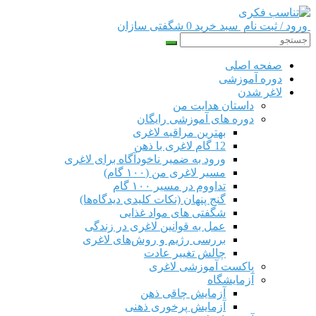
ورود / ثبت نام
سبد خرید 0
شگفتی سازان
صفحه اصلی
دوره‌ آموزشی
لاغر شدن
داستان هدایت من
دوره های آموزشی رایگان
بهترین مراقبه لاغری
12 گام لاغری با ذهن
ورود به ضمیر ناخودآگاه برای لاغری
مسیر لاغری من (۱۰۰ گام)
تداووم در مسیر ۱۰۰ گام
گنج پنهان (نکات کلیدی دیدگاه‌ها)
شگفتی های مواد غذایی
عمل به قوانین لاغری در زندگی
بررسی رژیم‌ و روش‌های لاغری
چالش تغییر عادت
پاکست آموزشی لاغری
آزمایشگاه
آزمایش چاقی ذهن
آزمایش پرخوری ذهنی