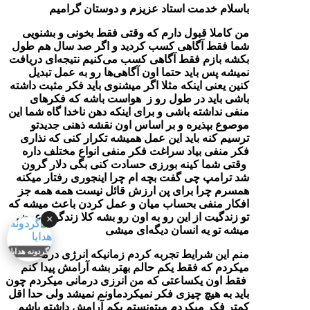
باسلام خدمت استاد عزیزم و دوستان گرامیم
من کاملا قبول دارم که وقتی فقط بخونی و بشنویی
شما فقط آگاهی کسب کردید و اگر صد سال هم طول
بکشه بازم فقط آگاهی کسب می‌کنیم نتیجه‌ای دریافت
نمیشه پس باید حتما اون آگاهی‌ها رو به عمل تبدیل
کنین یعنی اینکه مثلا اگر میشنوی باید فکر مثبت داشته
باشی باید در طول رو ز هواست باشه که فکرهای
منفی نداشته باشی و برای اینکه دهن ناخدا گاه شما این
موصوع بپذیره و بر اساس اون نقشه ذهنی جدیدتو
ترسیم کنه باید این عمل همیشه تکرار کنی که نذاری
فکر منفی بیاد سراغت فکر منفی انواع مختلف داره
وقتی شما کینه بورزی حسادت کنی بگی دلار گرون
شد ترامپ چی گفت بچه ام چرا اینجوری رفتار میکنه
همسرم چرا برای پن ارزش قائل نیست همه همه جز
افکار منفی بحساب میان و عمل کردن باعث میشه که
تو زندگیت از این رو به اون رو بشه کلا زندگیت عوض
×
میشه تو یه انسان دیگه‌ای میشی
گردونه هدایا
منم این شرایط تجربه کردم زمانیکه انرژی درمانی
میکردم که فقط یکم حالم بهتر بشه آرامش پیدا کنم
فقط اون یکساعتی که من انرزی درمانی میکردم چون
باید به هیچ چیزی فکر نمیکردماونم نمیشد ولی حدا اقل
کمتر فکر میکردم میتونستم بکم آرامش داشته باشم