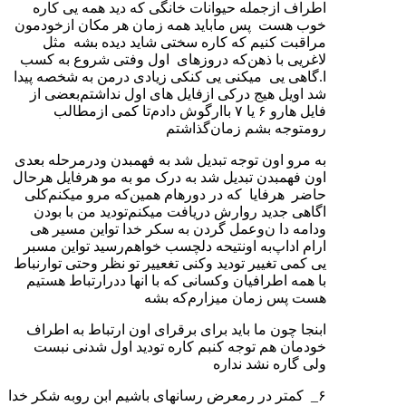
اطراف ازجمله حیوانات خانگی که دید همه یی کاره
خوب هست پس ماباید همه زمان هر مکان ازخودمون
مراقبت کنیم که کاره سختی شاید دیده بشه مثل
لاغریی با ذهن‌که دروزهای اول وفتی شروع به کسب
ا.گاهی یی میکنی یی کنکی زیادی درمن به شخصه پیدا
شد اویل هیج درکی ازفایل های اول نداشتم‌بعضی از
فایل هارو ۶ یا ۷ باارگوش دادم‌تا کمی ازمطالب
رومتوجه بشم زمان‌گذاشتم
به مرو اون توجه تبدیل شد به فهمبدن ودرمرحله بعدی
اون فهمبدن تبدیل شد به درک مو به مو هرفایل هرحال
حاضر هرفایا که در دورهام همین‌که مرو میکنم‌کلی
اگاهی جدید روارش دریافت میکنم‌تودید من با بودن
ودامه دا ن‌وعمل گردن به سکر خدا تواین مسیر هی
ارام اداپ‌به اونتیحه دلچسب خواهم‌رسید تواین مسبر
یی کمی تغییر تودید وکنی تغعییر تو نظر وحتی توارنباط
با همه اطرافیان وکسانی که با انها ددرارتباط هستیم
هست پس زمان میزارم‌که بشه
ابنجا چون ما باید برای برقرای اون ارتباط به اطراف
خودمان هم توجه کنبم کاره تودید اول شدنی نبست
ولی گاره نشد نداره
۶_ کمتر در رمعرض رسانهای باشیم ابن روبه شکر خدا