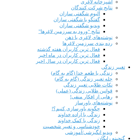
آشپزخانه لاغری
نتایج شرکت کنندگان
آلبوم شگفتی سازان
گفتگو با شگفتی سازان
ویدیو شگفتی سازان
نتایج “ورود به سرزمین لاغرها”
نوشته‌های لاغری با ذهن
رده بندی سرزمین لاغرها
فعال ترین کاربران هفته گذشته
فعال ترین کاربران در ماه اخیر
فعال ترین کاربران در سال اخیر
تغییر زندگی
زندگی با طعم خدا (گام به گام)
چله تغییر زندگی (گام به گام)
نکات طلایی تغییر زندگی
قوانین طلایی زندگی (عملی)
رهایی از افکار منفی!
نوشته‌های باورساز
چگونه باورسازی کنیم؟!
زندگی با اراده خداوند
زندگی با کمک خداوند
خودشناسی و تغییر شخصیت
ویدیو انگیزشی/آموزشی
گنجینه رایگان