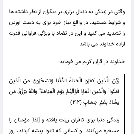
وقتی در زندگی به دنبال برتری بر دیگران از نظر داشته ها
و شرایط هستید، در واقع نیاز خود برای به دست آوردن
را تشدید می کنید و این در تضاد با ویژگی فراوانی قدرت
اراده خداوند می باشد.
خداوند در قرآن کریم می فرماید:
زُيِّنَ لِلَّذِينَ كَفَرُوا الْحَيَاةُ الدُّنْيَا وَيَسْخَرُونَ مِنَ الَّذِينَ
آمَنُوا ۘ وَالَّذِينَ اتَّقَوْا فَوْقَهُمْ يَوْمَ الْقِيَامَةِ ۗ وَاللَّهُ يَرْزُقُ مَن
يَشَاءُ بِغَيْرِ حِسَابٍ ‎﴿٢١٢﴾
زندگى دنيا براى كافران زينت يافته و [لذا] مؤمنان را
مسخره مى‌كنند، و كسانى كه تقوا پيشه كردند، روز