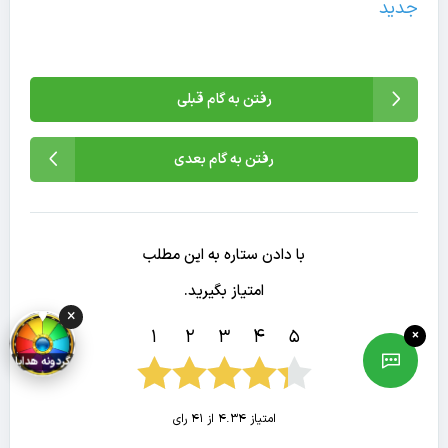
جدید
رفتن به گام قبلی
رفتن به گام بعدی
با دادن ستاره به این مطلب
امتیاز بگیرید.
×
1
2
3
4
5
×
گردونه هدایا
امتیاز 4.34 از 41 رای