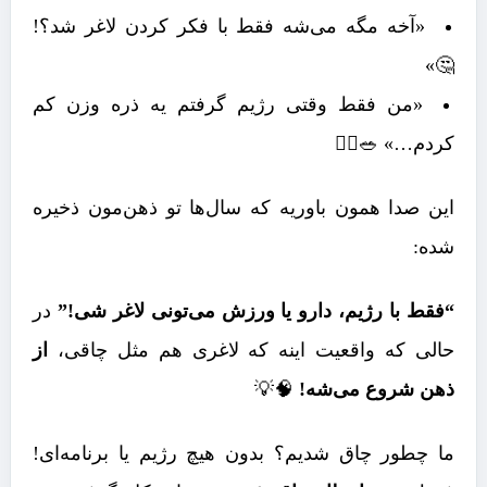
«آخه مگه می‌شه فقط با فکر کردن لاغر شد؟!
🤔»
«من فقط وقتی رژیم گرفتم یه ذره وزن کم
کردم…» 🥗🏃‍♀️
این صدا همون باوریه که سال‌ها تو ذهن‌مون ذخیره
شده:
“فقط با رژیم، دارو یا ورزش می‌تونی لاغر شی!”
در
حالی که واقعیت اینه که لاغری هم مثل چاقی،
از
ذهن شروع می‌شه!
🧠💡
ما چطور چاق شدیم؟ بدون هیچ رژیم یا برنامه‌ای!