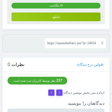
30 مگابایت
دانلود
https://tanasobefekri.net/?p=24834
نظرات
(قوانین درج دیدگاه)
257
نظر توسط کاربران ثبت شده است.
اندازه متن بخش نوشتن دیدگاه:
دیدگاهتان را بنویسید