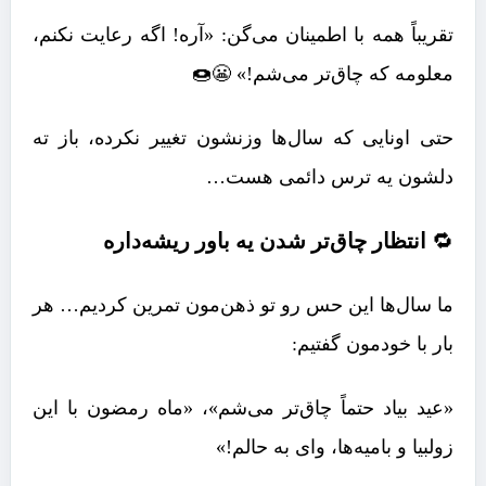
تقریباً همه با اطمینان می‌گن: «آره! اگه رعایت نکنم،
معلومه که چاق‌تر می‌شم!» 😬🍩
حتی اونایی که سال‌ها وزنشون تغییر نکرده، باز ته
دلشون یه ترس دائمی هست…
🔁
انتظار چاق‌تر شدن یه باور ریشه‌داره
ما سال‌ها این حس رو تو ذهن‌مون تمرین کردیم… هر
بار با خودمون گفتیم:
«عید بیاد حتماً چاق‌تر می‌شم»، «ماه رمضون با این
زولبیا و بامیه‌ها، وای به حالم!»