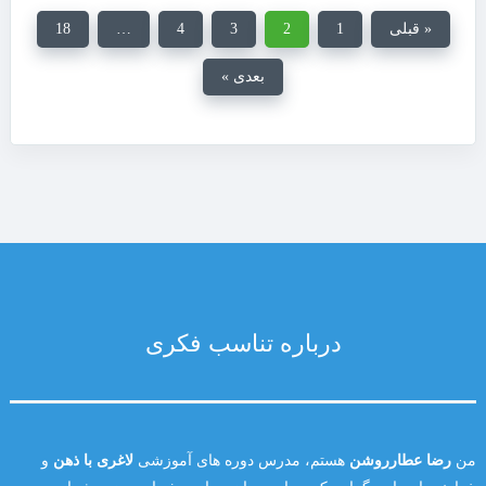
« قبلی
1
2
3
4
…
18
بعدی »
درباره تناسب فکری
من
رضا عطارروشن
هستم، مدرس دوره های آموزشی
لاغری با ذهن
و