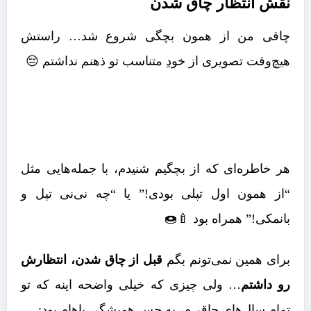
نقش انتظار چاق شدن
چاقی من از همون بچگی شروع شد… راستش
هیچ‌وقت تصویری از خودِ متناسب تو ذهنم نداشتم 😔
هر خاطره‌ای که از بچگیم شنیدم، با جمله‌هایی مثل
“از همون اول تپلی بودی!” یا “چه نی‌نی تپل و
بانمکی!” همراه بود 🍼🍩
برای همین نمی‌تونم بگم
قبل از چاق شدن، انتظارش
رو داشتم
… ولی چیزی که خیلی واضحه اینه که تو
تمام سال‌های چاقی‌م، یه حس همیشگی باهام بود: