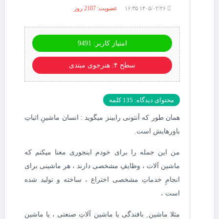
۱۴۰۵/۰۲/۲۶ ۱۶:۳۵
عضویت: 2107 روز
امتیاز کاربر: 9491
سطح ۴: هنرجوی مبتدی
محتوای دیدگاه: 135 کلمه
همان طور که آنتونی رابینز میگوید : انسان ماشینِ اثباتِ
باورهایش است.
من این جمله را برای خودم اینجوری معنا میکنم که
ماشین آلات ، وظایفِ مشخصی دارند ، هر ماشینی برای
انجامِ خدماتِ مشخصی اختراع ، ساخته و تولید شده
است ،
مثلا ماشین ِ بافندگی یا ماشین آلاتِ صنعتی ، یا ماشین