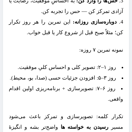
حس‌ها را وارد کن:
به احساسِ موفقیت، رضایت یا
آزادی تمرکز کن — حس را تجربه کن.
دوباره‌سازی روزانه:
این تمرین را هر روز تکرار
کن؛ مثلاً صبح قبل از شروع کار یا قبل خواب.
نمونه تمرین ۷ روزه:
روز ۱–۲: تصویر کلی و احساس کلیِ موفقیت.
روز ۳–۵: افزودن جزئیات حسی (صدا، بو، محیط).
روز ۶–۷: تصویرسازی + برنامه‌ریزی اولین اقدام
واقعی.
تکرار کلمه: تصویرسازی و تمرکز باعث می‌شود
مسیر
رسیدن به خواسته ها
واضح‌تر بشه و انگیزهٔ