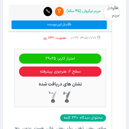
مریم نیکروان (45 ساله)
دنبال کردن نویسنده
۱۴۰۵/۰۱/۱۸ ۰۱:۳۷
عضویت: 742 روز
امتیاز کاربر: 29025
سطح ۶: هنرجوی پیشرفته
نشان های دریافت شده
محتوای دیدگاه: 230 کلمه
سلام، روش ذهنی یک روش عالی هست بدون رنج