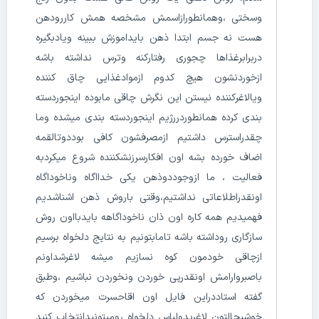
وسختی ،وهمانطورازاسمش مشخصه همش کاررودهن
هست نه جسم ابتدا ذهن بایداموزش ببینه ویادبگیره
دربرابرغذاها چجوری رفتارکنه وترس نداشته باشه
ازخوردنشون هیچ کدوم ازموادغذایی چاق کننده
ویالاغرکننده نیستن این نگرش چاقی مابوده اینجوردسته
بندی کرده همانطوردررژیم اینجوردسته بندی میشده وما
چقدراسترس داشتیم ازمصرفشون کافی بوددوتالقمه
اضاف خورده بشه اون افکارسرزنشکننده شروع میکردبه
فعالیت ، ما ازوجوددوذهن یکی خدااگاه وناخوداگاه
اونقدراطلاعاتی نداشتیم،وقتی باروش ذهن اشناشدیم
فهمیدیم همه کاره اون ذان ناخوداگاهه بایدبااون روش
سازگاری روداشته باشه تامابتونیم به نتایج دلخواه برسیم
ازچاقی خودمون کوه نسازیم میشه لاغرشداونم
باصبروارامش اونقدرپی خوردن ونخوردن نباشیم ،وطبق
گفته استاددراین فایل اون اقاحسرت میخوردن که
خوشبحالتون لاغریدولباس دلخواه رومیتونیدانتخاب کنید