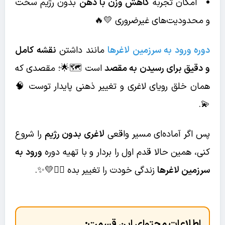
امکان تجربه
کاهش وزن با ذهن
بدون رژیم سخت
و محدودیت‌های غیرضروری 💛🔥
دوره ورود به سرزمین لاغرها
مانند داشتن
نقشه کامل
و دقیق برای رسیدن به مقصد
است 🗺️🌟؛ مقصدی که
همان خلق رویای لاغری و تغییر ذهنی پایدار توست 🧠
💫.
پس اگر آماده‌ای مسیر واقعی
لاغری بدون رژیم
را شروع
کنی، همین حالا قدم اول را بردار و با تهیه دوره
ورود به
سرزمین لاغرها
زندگی خودت را تغییر بده 🏃‍♀️💛✨.
اطلاعات محتوای این قسمت: