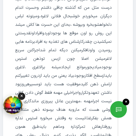
درست مثل من که گذشته چاقی داشتم وحسرت اندام
دیگران میخوردم خوشبحال فلانی لاغره،ومیتونه لباس
دلخواهشوبخره وبپوشه ،بحای این حسرت ها کاش میشد
این روش رو اون موقع ها بوجوداوردوافراداونقدرستتی
نمیکشیدن چقدرکارشناس های تغذیه به افرادبرنامه هایی
رومیدن واونافکرمیکنن دیگه تمام شداجراکنن سریع
لاغرمیشن اصلا چون ازبس توذهن استرس
بوجودمیادیجورموانع ایجادمیشه برالاغری ،لاغری
بایدازسطح افکاربوجودبیاد یعنی‌ من باید ازدرون تغییرکنم
ارامش ذهن کلیدموفقیت هست باید تومسیرهرروزبود
داشتن تعهدوتکرارواجراخیلی مهمه فقط گوش دادن کافی
×
نیست اجرامهمه ،مهمترین عانل پیروزی ماندگاری اون
×
روشی هست که ماروبه هدف برسونه ذهن متناسب
گردونه هدایا
همش بفکرغذانیست به وقتش میخوره استرس نداره
رورفتارهاش تمرکزداره وماهم بایدطبق همون
رفتارمتناسب الگو پذیری کنیم دنبال روش های