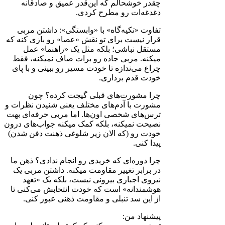
چقدر خوشحالم که این‌قدر عمیق و صادقانه
دغدغه‌ات رو مطرح کردی.
تفاوت «تکیه‌گاه» با «وابستگی»: داشتن مربی
قرار نیست برای تو نقش «عصا» رو بازی کنه که
مستقل نباشی؛ بلکه مثل یک «راهنما» عمل
میکنه. مربی جاده رو برات صاف نمیکنه، فقط
چراغ می‌ندازه تا خودت مسیر رو ببینی و با پای
خودت قدم برداری.
چرا مشورت‌های قبلی گیجت کرده؟ چون
مشورت با آدم‌های مختلف یعنی شنیدن نظرات و
ترس‌های شخصی اون‌ها. اما مربی حرفه‌ای بهت
نصیحت نمیکنه، بلکه کمک میکنه جواب‌های درون
خودت رو (که الان زیر شلوغی ذهنت دفن شدن)
پیدا کنی.
چرا دوره‌ای که خریدی رو انجام ندادی؟ ذهن ما
در برابر تغییر مقاومت میکنه. داشتن مربی یک
نیروی اجباری بیرونی نیست، بلکه یک «تعهد
هوشمندانه» است که خودت انتخابش می‌کنی تا
از این سد تنبلی و مقاومت ذهنی عبور کنی.
پیشنهاد من: