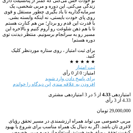
تو خودت حس می‌کنی که کمتر از پتانسیلت داری
زندگی می‌کنی. این دوره و مربی شخصی، یک
سرمایه‌گذاریه تا یاد بگیری چطور مستقل و قوی
روی پای خودت بایستی، نه اینکه وابسته بشی.
با قدرت این قدم رو بردار؛ من هم کنارت هستم
تا با هم ذهن شلوغت رو آروم کنیم و بالاخره این
مسیر رو به سرانجام برسونیم. منتظر دیدنت توی
دوره هستم!
برای ثبت امتیاز ، روی ستاره موردنظر کلیک
کنید.
★
★
★
★
★
ثبت امتیاز
امتیاز: 0 از 0 رأی
برای پاسخ دادن وارد شوید
افزودن به علاقه مندی
این دیدگاه را خواندم
امتیازدهی
4.33
از 5 در
3
امتیازدهی مشتری
4.33
از 3 رأی
29,000,000
تومان
مربی خصوصی می تواند همراه ارزشمندی در مسیر تحقق رؤیای
لاغری تان باشد. اگر به دنبال یک همراه مناسب برای شروع یا بهبود
کیفیت تحقق رویای خود هستید، استفاده از دوره مربی خصوصی