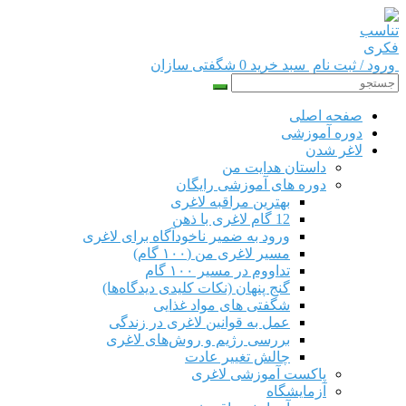
ورود / ثبت نام
سبد خرید 0
شگفتی سازان
صفحه اصلی
دوره‌ آموزشی
لاغر شدن
داستان هدایت من
دوره های آموزشی رایگان
بهترین مراقبه لاغری
12 گام لاغری با ذهن
ورود به ضمیر ناخودآگاه برای لاغری
مسیر لاغری من (۱۰۰ گام)
تداووم در مسیر ۱۰۰ گام
گنج پنهان (نکات کلیدی دیدگاه‌ها)
شگفتی های مواد غذایی
عمل به قوانین لاغری در زندگی
بررسی رژیم‌ و روش‌های لاغری
چالش تغییر عادت
پاکست آموزشی لاغری
آزمایشگاه