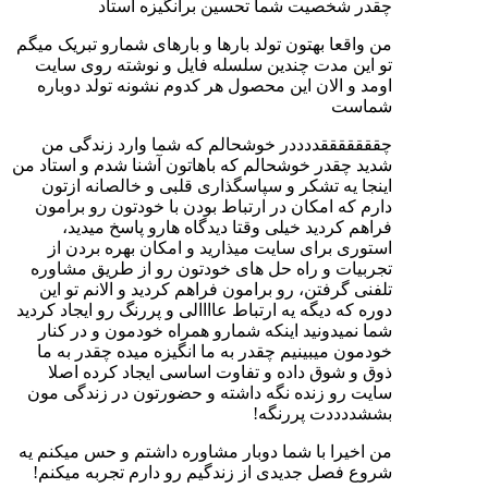
چقدر شخصیت شما تحسین برانگیزه استاد
من واقعا بهتون تولد بارها و بارهای شمارو تبریک میگم
تو این مدت چندین سلسله فایل و نوشته روی سایت
اومد و الان این محصول هر کدوم نشونه تولد دوباره
شماست
چقققققققددددر خوشحالم که شما وارد زندگی من
شدید چقدر خوشحالم که باهاتون آشنا شدم و استاد من
اینجا یه تشکر و سپاسگذاری قلبی و خالصانه ازتون
دارم که امکان در ارتباط بودن با خودتون رو برامون
فراهم کردید خیلی وقتا دیدگاه هارو پاسخ میدید،
استوری برای سایت میذارید و امکان بهره بردن از
تجربیات و راه حل های خودتون رو از طریق مشاوره
تلفنی گرفتن، رو برامون فراهم کردید و الانم تو این
دوره که دیگه یه ارتباط عاااالی و پررنگ رو ایجاد کردید
شما نمیدونید اینکه شمارو همراه خودمون و در کنار
خودمون میبینیم چقدر به ما انگیزه میده چقدر به ما
ذوق و شوق داده و تفاوت اساسی ایجاد کرده اصلا
سایت رو زنده نگه داشته و حضورتون در زندگی مون
بششددددت پررنگه!
من اخیرا با شما دوبار مشاوره داشتم و حس میکنم یه
شروع فصل جدیدی از زندگیم رو دارم تجربه میکنم!