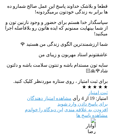
قطعا و بلاشک خداوند پاسخ این عمل صالح شمارو ده
ها برابر به زندگی خودتون برمیگردونه!
سپاسگذار خدا هستم برای حضور و وجود نازنین تون و
از شما بینهایت ممنونم که ایده هاتون رو بلافاصله اجرا
میکنید!
شما ارزشمندترین الگوی زندگی من هستید 🌹
عاشقتونم استاد مهربون و زیبای من
سایه تون مستدام باشه و تنتون سلامت باشه و دلتون
شاد🌹🙏🏻
برای ثبت امتیاز ، روی ستاره موردنظر کلیک کنید.
★
★
★
★
★
ثبت امتیاز
امتیاز: 19 از 4 رأی
مشاهده امتیاز دهندگان
برای پاسخ دادن وارد شوید
افزودن به علاقه مندی
این دیدگاه را خواندم
مشاهده پاسخ ها