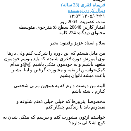
فریماه فقری (23 ساله)
دنبال کردن نویسنده
۱۴۰۵/۰۴/۲۱ ۱۳:۵۳
مدت
عضویت: 2063 روز
امتیاز کاربر: 20648
سطح ۵: هنرجوی متوسطه
محتوای دیدگاه: 224 کلمه
سلام استاد عزیز وقتتون بخیر
من مایل هستم که این دوره را شرکت کنم ولی بارها
توی آموزش دوره لاغری شنیدم که باید بتونیم خودمون
متعهد باشیم و به خودمون متکی باشیم @@و مدام
کمک‌خواستن از بقیه و مشورت گرفتن و اینا بیشتر
باعث میشه ناتوان بشیم
البته من دوست دارم که یه همچین مربی شخصی
کنارم داشته باشم
مخصوصا اینروزها که خیلی خیلی ذهنم شلوغه و
نمیدونم باید با زندگیم چیکار کنم
خواستم ازتون مشورت کنم و بپرسم که متکی شدن به
کوچ اشکالی نداره؟