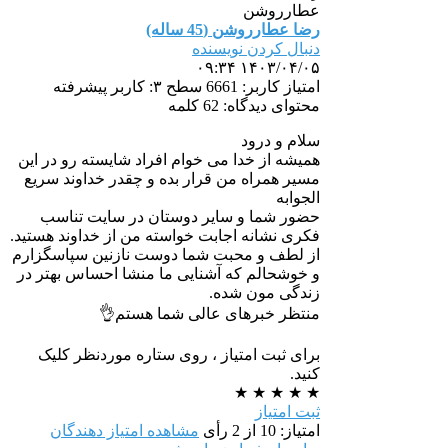
رضا عطارروشن (45 ساله)
دنبال کردن نویسنده
۱۴۰۳/۰۴/۰۵ ۰۹:۳۴
امتیاز کاربر: 6661
سطح ۳: کاربر پیشرفته
محتوای دیدگاه: 62 کلمه
سلام و درود
همیشه از خدا می خوام افراد شایسته رو در این
مسیر همراه من قرار بده و چقدر خداوند سریع
الجوابه
حضور شما و سایر دوستان در سایت تناسب
فکری نشانه اجابت خواسته من از خداوند هستید.
از لطف و محبت شما دوست نازنین سپاسگزارم
و خوشحالم‌ که آشنایی ما منشا احساس بهتر در
زندگی مون شده.
منتظر خبرهای عالی شما هستم👌
برای ثبت امتیاز ، روی ستاره موردنظر کلیک
کنید.
★
★
★
★
★
ثبت امتیاز
امتیاز: 10 از 2 رأی
مشاهده امتیاز دهندگان