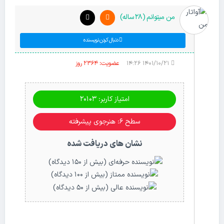
من میتوانم (28 ساله)
دنبال کردن نویسنده
۱۴۰۱/۱۰/۲۱ ۱۴:۲۶
عضویت: 2364 روز
امتیاز کاربر: 20103
سطح ۶: هنرجوی پیشرفته
نشان های دریافت شده