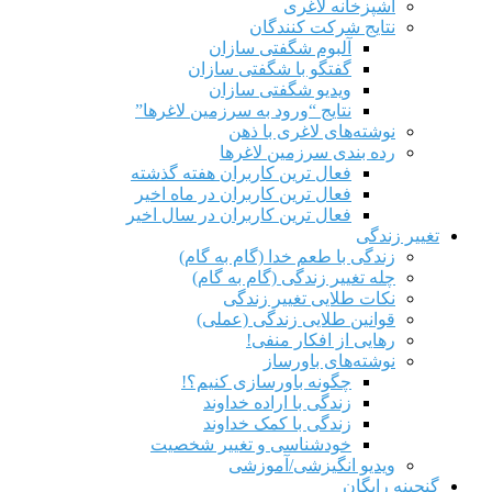
آشپزخانه لاغری
نتایج شرکت کنندگان
آلبوم شگفتی سازان
گفتگو با شگفتی سازان
ویدیو شگفتی سازان
نتایج “ورود به سرزمین لاغرها”
نوشته‌های لاغری با ذهن
رده بندی سرزمین لاغرها
فعال ترین کاربران هفته گذشته
فعال ترین کاربران در ماه اخیر
فعال ترین کاربران در سال اخیر
تغییر زندگی
زندگی با طعم خدا (گام به گام)
چله تغییر زندگی (گام به گام)
نکات طلایی تغییر زندگی
قوانین طلایی زندگی (عملی)
رهایی از افکار منفی!
نوشته‌های باورساز
چگونه باورسازی کنیم؟!
زندگی با اراده خداوند
زندگی با کمک خداوند
خودشناسی و تغییر شخصیت
ویدیو انگیزشی/آموزشی
گنجینه رایگان