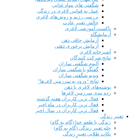
شگفتی های مواد غذایی
عمل به قوانین لاغری در زندگی
بررسی رژیم‌ و روش‌های لاغری
چالش تغییر عادت
پاکست آموزشی لاغری
آزمایشگاه
آزمایش چاقی ذهن
آزمایش پرخوری ذهنی
آشپزخانه لاغری
نتایج شرکت کنندگان
آلبوم شگفتی سازان
گفتگو با شگفتی سازان
ویدیو شگفتی سازان
نتایج “ورود به سرزمین لاغرها”
نوشته‌های لاغری با ذهن
رده بندی سرزمین لاغرها
فعال ترین کاربران هفته گذشته
فعال ترین کاربران در ماه اخیر
فعال ترین کاربران در سال اخیر
تغییر زندگی
زندگی با طعم خدا (گام به گام)
چله تغییر زندگی (گام به گام)
نکات طلایی تغییر زندگی