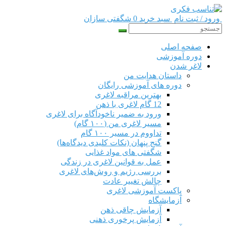
ورود / ثبت نام
سبد خرید 0
شگفتی سازان
صفحه اصلی
دوره‌ آموزشی
لاغر شدن
داستان هدایت من
دوره های آموزشی رایگان
بهترین مراقبه لاغری
12 گام لاغری با ذهن
ورود به ضمیر ناخودآگاه برای لاغری
مسیر لاغری من (۱۰۰ گام)
تداووم در مسیر ۱۰۰ گام
گنج پنهان (نکات کلیدی دیدگاه‌ها)
شگفتی های مواد غذایی
عمل به قوانین لاغری در زندگی
بررسی رژیم‌ و روش‌های لاغری
چالش تغییر عادت
پاکست آموزشی لاغری
آزمایشگاه
آزمایش چاقی ذهن
آزمایش پرخوری ذهنی