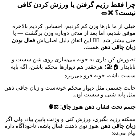
چرا فقط رژیم گرفتن یا ورزش کردن کافی
نیست؟ ❌🥗
خیلی از ما بارها وزن کم کردیم، احساس کردیم بالاخره
موفق شدیم، اما بعد از مدتی دوباره وزن برگشت — یا
حتی بیشتر شد! 🤦‍♀️ این اتفاق دلیل اصلی‌اش
فعال بودن
زبان چاقی ذهن
هست.
تصورش کن داری یه خونه می‌سازی روی شن سست و
ناپایدار 🏠🏖️؛ هرچقدر هم دیوارها محکم باشن، اگه پایه
سست باشه، خونه فرو می‌ریزه.
حالت جسمی مثل دیوار محکم خونه‌ست و زبان چاقی ذهن
مثل پایه شنی و سست اون.
جسم تحت فشار، ذهن هنوز چاق! ⚖️🧠
ممکنه رژیم بگیری، ورزش کنی و وزنت پایین بیاد، ولی اگر
زبان چاقی ذهن
هنوز توی ذهنت فعال باشه، ناخودآگاه داره
پیام می‌ده: