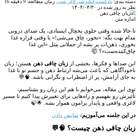
دسته بندی:
پادکست انگیزشی لاغر شدن
زمان مطالعه: 9 دقیقه
16
نظر
به روز شده در ۱۴۰۴/۰۴/۳۰
اندازه متن
تا حالا شده وقتی جلوی یخچال ایستادی، یک صدای درونی
مدام بهت بگه: «نخور، چاق می‌شی!» یا وقتی قراره غذا
بخوری، ذهن‌ات پر بشه از جملاتی مثل «این غذا
چاق‌کننده‌ست»؟ 🤯
این صداها و فکرها، بخشی از
زبان چاقی ذهن
هستن؛ زبان
ناخودآگاهی که باعث می‌شه ارتباط ذهن و جسم تو با غذا
به جای آرامش، پر از اضطراب و نگرانی باشه. 🧠💬
توی این مقاله، می‌خوایم با هم این زبان رو بشناسیم،
تأثیرش رو بفهمیم و راه‌هایی برای تغییرش پیدا کنیم تا مسیر
لاغری واقعی و پایدار برامون هموار بشه. 🌟🍃
در این جلسه می‌آموزیم:
نمایش دادن
زبان چاقی ذهن چیست؟ 🧠💬