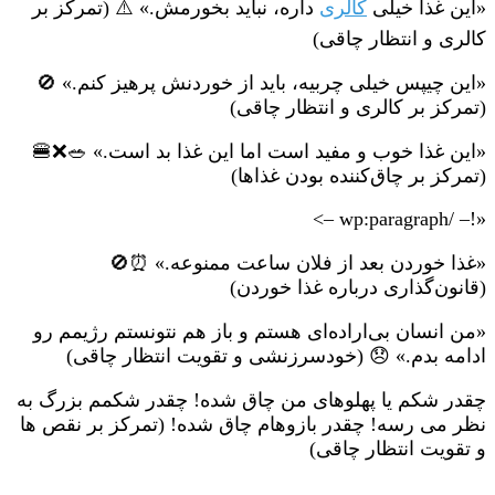
«این غذا خیلی
کالری
داره، نباید بخورمش.» ⚠️ (تمرکز بر
کالری و انتظار چاقی)
«این چیپس خیلی چربیه، باید از خوردنش پرهیز کنم.» 🚫
(تمرکز بر کالری و انتظار چاقی)
«این غذا خوب و مفید است اما این غذا بد است.» 🥗❌🍔
(تمرکز بر چاق‌کننده بودن غذاها)
«!– /wp:paragraph –>
«غذا خوردن بعد از فلان ساعت ممنوعه.» ⏰🚫
(قانون‌گذاری درباره غذا خوردن)
«من انسان بی‌اراده‌ای هستم و باز هم نتونستم رژیمم رو
ادامه بدم.» 😞 (خودسرزنشی و تقویت انتظار چاقی)
چقدر شکم یا پهلوهای من چاق شده! چقدر شکمم بزرگ به
نظر می رسه! چقدر بازوهام چاق شده! (تمرکز بر نقص ها
و تقویت انتظار چاقی)