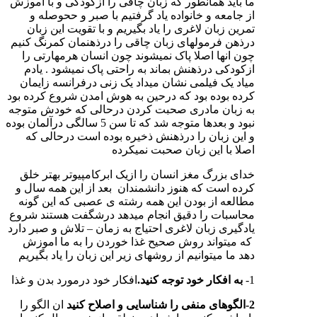
ما باید همانطور که زبان چاقی را ازکودکی و با اموزش
از جامعه و خانواده یاد گرفتیم با صبر و ححوصله و
تمرین زبان لاغری را یاد بگیریم و با تقویت این زبان
درذهن فرمولهای زبان چاقی را درذهنمان کمرنگ کنیم
چون انها اصلا پاک نمیشوند چون انسان هرمهارتی را
ازکودکی درذهنش بماند به راحتی پاک نمیشود . یادم
میاد یک فیلمی نشان میداد یک زنی درفرانسه زایمان
کرده بوده بود که درحین به هوش امدن شروع کرده بود
به زبان مادری صحبت کردن درحالی که خودش متوجه
نبود و بعدها متوجه شد که تا سن 5 سالگی درآلمان بوده
و این زبان را درذهنش ذخیره بوده است درحالی که
اصلا با این زبان صحبت نمیکرده
خدای بزرگ مغز انسان را ازیک ابرکامپیوتر بهتر خلق
کرده است که هنوز دانشمندان بعد از این همه سال و
مطالعه از بودن این همه رشته ی عصبی که این گونه
محاسبات را دقیق انجام میدهد درشگفت هستند شروع
یادگیری زبان لاغری احتیاج به زمان – تلاش و صبر دارد
که میتواند روش صحیح غذا خوردن را به ما اموزش
دهد ما میتوانیم از روشهای زیر این زبان را یاد بگیریم
1-
به افکار خود توجه کنید.
افکار خود درمورد بدن و غذا
2-الگوهای منفی را شناسایی و اصلاح کنید
ان الگو را