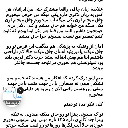
خلاصه زبان چاقی واقعا مشترک حتی بین ایرانیان هر
کس یه زبان لاغری داره یکی میگه من حرص میخورم
چاق میشم اون یکی میگه آب میخورم چاق میشم اون
یکی میگه من خوابم هم چاق میشم و کلی دلایل برای
خودشون داشتن البته من قبنا هم مثل اونا بودم که ثابت
کنیم تقصیر من نیست نمیدونم چرا چاق میشم
امان از وقتیکه یه پزشکی هم میگفت این قرص تو رو
چاق میکنه یا تیروئید انسان چاق میکنه حالا کم ناراحتی
داشتیم اینا هم بهش اضافه نیشد خوب دکتر قرص داده
بود نمیتونستی هم نخوری در نتیجه جسمت چاقتر
میشد
منم اینو درک کردم که افکار من هستند که جسم منو
تشکیل میدن نه میسازن یا در جهت مثبت یا در جهت
منفی من هستم وقتی الان دارم به هر دلیلی یه تکا پیتزا
×
میخورم
کلی فکر میاد تو ذهنم
گردونه هدایا
تو که میدونی پیتزا تو رو چاق میکنه میدونی یه تیکه
پیتزا چند کالری داره ۱۲۵ تازه مینی اون نمیتونی نخوری
خوردی حالا آیت فکرها روزها تو رو اذیت میکنه خودتو