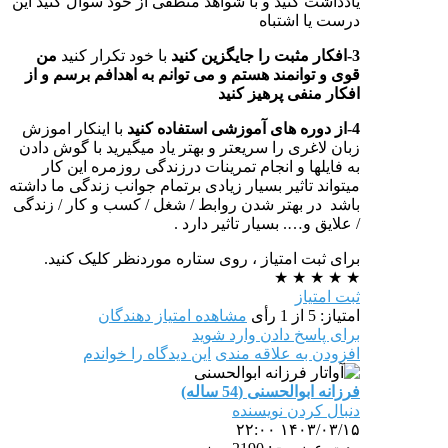
یادداشت کنید و با شواهد منطقی از خود سوال کنید این
درست یا اشتباه
3-افکار مثبت را جایگزین کنید
با خود تکرار کنید
من
قوی و توانمند هستم و می توانم به اهدافم برسم و از
افکار منفی پرهیز کنید
4-از دوره های آموزشی استفاده کنید
با اینکار اموزش
زبان لاغری را سریعتر و بهتر یاد میگیرید با گوش دادن
به فایلها و انجام تمرینات درزندگی روزمره این کار
میتواند تاثیر بسیار زیادی برتمام جوانب زندگی ما داشته
باشد در بهتر شدن روابط / شغل / کسب و کار / زندگی
/ علایق و…. بسیار تاثیر دارد .
برای ثبت امتیاز ، روی ستاره موردنظر کلیک کنید.
★
★
★
★
★
ثبت امتیاز
امتیاز: 5 از 1 رأی
مشاهده امتیاز دهندگان
برای پاسخ دادن وارد شوید
افزودن به علاقه مندی
این دیدگاه را خواندم
فرزانه ابوالحسنی (54 ساله)
دنبال کردن نویسنده
۱۴۰۳/۰۳/۱۵ ۲۲:۰۰