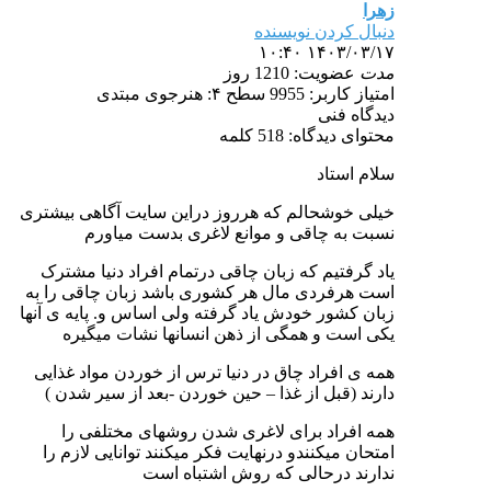
زهرا
دنبال کردن نویسنده
۱۴۰۳/۰۳/۱۷ ۱۰:۴۰
مدت
عضویت: 1210 روز
امتیاز کاربر: 9955
سطح ۴: هنرجوی مبتدی
دیدگاه فنی
محتوای دیدگاه: 518 کلمه
سلام استاد
خیلی خوشحالم که هرروز دراین سایت آگاهی بیشتری
نسبت به چاقی و موانع لاغری بدست میاورم
یاد گرفتیم که زبان چاقی درتمام افراد دنیا مشترک
است هرفردی مال هر کشوری باشد زبان چاقی را به
زبان کشور خودش یاد گرفته ولی اساس و. پایه ی آنها
یکی است و همگی از ذهن انسانها نشات میگیره
همه ی افراد چاق در دنیا ترس از خوردن مواد غذایی
دارند (قبل از غذا – حین خوردن -بعد از سیر شدن )
همه افراد برای لاغری شدن روشهای مختلفی را
امتحان میکنندو درنهایت فکر میکنند توانایی لازم را
ندارند درحالی که روش اشتباه است