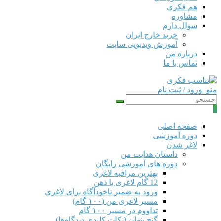
هم‌ فکری
مشاوره
سوال دارم
خرید خارج ایران
آموزش ویدیویی سایت
درباره من
تماس با ما
منو
ورود / ثبت نام
0
صفحه اصلی
دوره‌ آموزشی
لاغر شدن
داستان هدایت من
دوره های آموزشی رایگان
بهترین مراقبه لاغری
12 گام لاغری با ذهن
ورود به ضمیر ناخودآگاه برای لاغری
مسیر لاغری من (۱۰۰ گام)
تداووم در مسیر ۱۰۰ گام
گنج پنهان (نکات کلیدی دیدگاه‌ها)