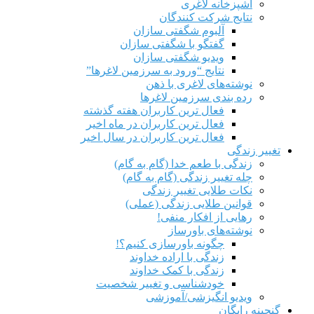
آشپزخانه لاغری
نتایج شرکت کنندگان
آلبوم شگفتی سازان
گفتگو با شگفتی سازان
ویدیو شگفتی سازان
نتایج “ورود به سرزمین لاغرها”
نوشته‌های لاغری با ذهن
رده بندی سرزمین لاغرها
فعال ترین کاربران هفته گذشته
فعال ترین کاربران در ماه اخیر
فعال ترین کاربران در سال اخیر
تغییر زندگی
زندگی با طعم خدا (گام به گام)
چله تغییر زندگی (گام به گام)
نکات طلایی تغییر زندگی
قوانین طلایی زندگی (عملی)
رهایی از افکار منفی!
نوشته‌های باورساز
چگونه باورسازی کنیم؟!
زندگی با اراده خداوند
زندگی با کمک خداوند
خودشناسی و تغییر شخصیت
ویدیو انگیزشی/آموزشی
گنجینه رایگان