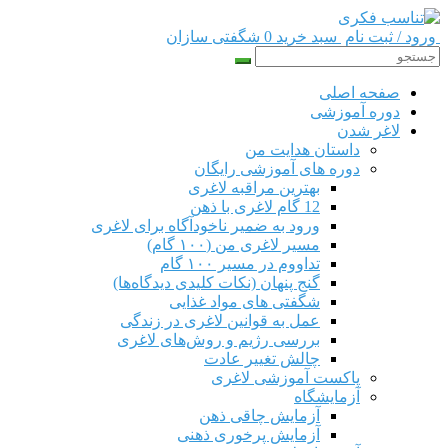
ورود / ثبت نام
سبد خرید 0
شگفتی سازان
صفحه اصلی
دوره‌ آموزشی
لاغر شدن
داستان هدایت من
دوره های آموزشی رایگان
بهترین مراقبه لاغری
12 گام لاغری با ذهن
ورود به ضمیر ناخودآگاه برای لاغری
مسیر لاغری من (۱۰۰ گام)
تداووم در مسیر ۱۰۰ گام
گنج پنهان (نکات کلیدی دیدگاه‌ها)
شگفتی های مواد غذایی
عمل به قوانین لاغری در زندگی
بررسی رژیم‌ و روش‌های لاغری
چالش تغییر عادت
پاکست آموزشی لاغری
آزمایشگاه
آزمایش چاقی ذهن
آزمایش پرخوری ذهنی