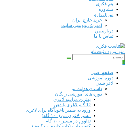
هم‌ فکری
مشاوره
سوال دارم
خرید خارج ایران
آموزش ویدیویی سایت
درباره من
تماس با ما
منو
ورود / ثبت نام
0
صفحه اصلی
دوره‌ آموزشی
لاغر شدن
داستان هدایت من
دوره های آموزشی رایگان
بهترین مراقبه لاغری
12 گام لاغری با ذهن
ورود به ضمیر ناخودآگاه برای لاغری
مسیر لاغری من (۱۰۰ گام)
تداووم در مسیر ۱۰۰ گام
گنج پنهان (نکات کلیدی دیدگاه‌ها)