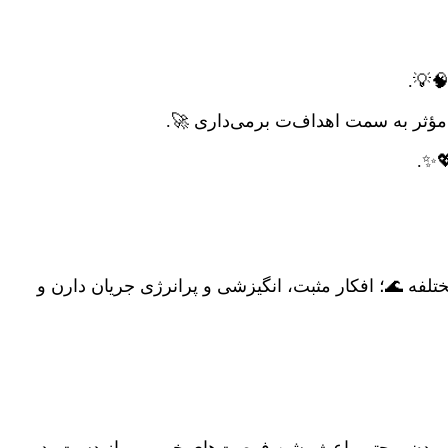
🧠💡
مؤثر به سمت اهداف‌ت برمی‌داری 🚀.
✨.
لفه 🌊؛ افکار مثبت، انگیزشی و پرانرژی جریان دارن و
هدر بدن و حتی باعث بشن فرصت‌های خوب رو از دست بدیم