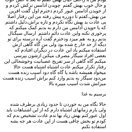
و حال خوب بهش گفتم چویدن ادامس ترکش کردم و
از جویدن آدامس عبور کردم دخترم اول گفت افرین
من بهش،کفتم تا دورره پیش رفته من این رفتار اصلا
یی عادت بد بهش نگاه نکردم و تازه براش،دلیل داشتم
که با حویدن آدامس من دارم به بدنم کمک میکنم که
پرخوری نکنه واین عادت دائم داشتم ارسال سیگنال
بدنم‌ رو به هم میزد ودخترم گفت آره درسته برای تو
دیگه از حد خار ج شده بود ولی من گاه گاهی ازش
استفاده میکنم یاد این عادت در دیگران افتادم که
بعضی افراد سیگار مصرف میکنن ازشون بپرسی
میکنم گاه گاهی از سر تفریح عصبانیت وخوشحالی این
رفتار تکرار میکنم عادت اشتباه اشتباه هست حالا
میخواد همیشه باشه یا گاه گاه دود آسیب زنده هست
من‌دود سیگار به بدنم وارد کنم براش آسیب زنده هست
میزانش شدت آسیب میبره بالا
برسیم به غذا
حالا نگاه من به خوردن تا حدود زیادی برطرف شده
ولی بازم زمانهای اشتباه دارم که از این اشتباهات باید
اول عبورکنم بهش زیاد بها ندم عادت تشخیص بدم که
کودم تو بخش چاقی هست از اپن عادت هر جه بشه
استفاده نکنم