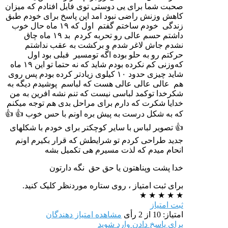
صحبت شما برای یی دوستی توی فایل افتادم که میزان
کاهش وزنش راضی نبود امد اپن پاسخ برای خودم‌ طبق
زندگی خودم‌ ساختم گفتم اول که ۱۹ ماه حال خوب
داشتم حسم عالی رو تحربه کردم بد ۱۹ ماه چاق
نشدم جاش لاغر شدم و برکشت به عقب نداشتم
حرکتم رو به حلو بوده اگه تومسیر فبلی بود اول
که‌وزنی کم‌ نکرده بودم شاید که نه حتما تو این ۱۹ ماه
شاید چیزی حدود ۱۰ کیلوی زیادتر کرده بودم پس روی
هم عالی عالی عالی هست که لباسم پوشیدم دیگه به
شکرخدا تو‌کمد لباسی نیست که تنم نشه افرین به من
خدایا شکرت که دارم برای مراحل بدی هم توجه میکنم
که به شکل درست به پیش بره اونم‌ با حس خوب 👍 👍
👍 تصویر لباس با سایر کوچکتر برای خودم با شکلهای
جدید طراحی کردم‌ تو شرایطش که قرار بکیرم اونم
انحام میدم که لذت مسیرم هی تکمیل بشه
خدا پشت وپناهتون یا حق حق نگه دارتون
برای ثبت امتیاز ، روی ستاره موردنظر کلیک کنید.
★
★
★
★
★
ثبت امتیاز
امتیاز: 10 از 2 رأی
مشاهده امتیاز دهندگان
برای پاسخ دادن وارد شوید