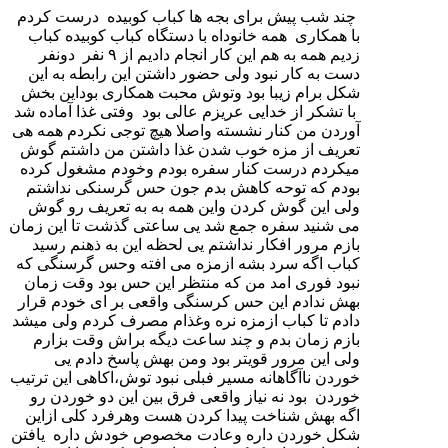
چند شب پیش برای بجه ها کباب کوبیده درست کردم
با همکاری همه خانوداه با دستگاه کباب کوبیده کباب
زدیم همه به هم این کار انجام دادیم از ۹ نفر دونفر
دست به کار نبود ولی حضور داشتن این رابطه به این
شکل برام‌ زیبا بود وتوش محبت همکاری بوداین بخش
با تشکر از خدایی عریزم عالی بود وفتی غذا آماده شد
آوردن من کنار نشسته واصلا هیچ توجی نکردم همه هی
تعریف از مزه خوب شدن غذا داشتن من داشتم گوش
میکردم درست کنار سفره بودم‌ وخودم‌ مشغول کرده
بودم که توحه کاهش بدم جون حس گرسنکی نداشتم
ولی این گوش کردن واین همه به به تعریف رو گوش
می شنید سفره جمع شد یی ساعتی گذشت تا این زمان
بازم مرور افکار نداشتم یی لحظه این به ذهنم رسید
کباب اگه سرد بشه ازمزه می افته وحس گرسنگی که
نبود فوری امد من که منتظر این حس بود وقت زمان
بهش ندادم این حس کرسنگی واقعی بر ای خودم قرار
دادم تا کباب ازمزه نره وغذام مصرف کردم ولی میشد
بازم زمان بدم و چند ساعت دیگه براش وقت بزارم
ولی این مرور قویتر بود ومن بهش پاسخ دادم یی
خوردن ناآگاهانه مسیر فبلی نبود توش،اکاهی این ترتیب
خوردن بود نه نیاز واقعی فرق بین این دو خوردن رو
اگه بهش شناخت پیدا کردن هست وهرفرد کلی ازاین
شکل خوردن داره وعادت مخصوص خودش داره یافتن