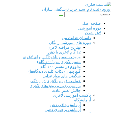
ورود / ثبت نام
سبد خرید 0
شگفتی سازان
صفحه اصلی
دوره‌ آموزشی
لاغر شدن
داستان هدایت من
دوره های آموزشی رایگان
بهترین مراقبه لاغری
12 گام لاغری با ذهن
ورود به ضمیر ناخودآگاه برای لاغری
مسیر لاغری من (۱۰۰ گام)
تداووم در مسیر ۱۰۰ گام
گنج پنهان (نکات کلیدی دیدگاه‌ها)
شگفتی های مواد غذایی
عمل به قوانین لاغری در زندگی
بررسی رژیم‌ و روش‌های لاغری
چالش تغییر عادت
پاکست آموزشی لاغری
آزمایشگاه
آزمایش چاقی ذهن
آزمایش پرخوری ذهنی