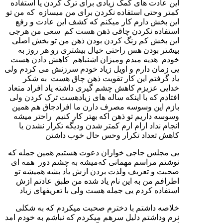
این عادت های کمک زیادی برای ترک کردن یا استفاده
کمتر وحتی استفاده نکردن برای من میسازه که‌ من‌ تو
این بخش دارم کار میکنم که کشف این عادت و رفع
استفاده نکردن چاقی ذهن هست کم سعی من‌ هرجی
این بخش کم رنگ کردن بودن ذهن من تو بخش اصلی
بیشتر بودن هس راحتی خیال بیشتری رو هر روز به
خودم هدیه میدم ومیزان اشنباهم کاهش دادن هست
یی زمان دارم و اویل زیاد خودم سرزنش می کردم ولی
یاد گرفتم این کار تقویت ذهن چاق هست به شکر
خدایی عزیزم کاهش چشم گیری داشته یاد افراد متعاد
افتادم که با اینکه ساله های زیادهست ترک کردن ولی
بازم این‌ وسوسه مصرف دارن ما افرادجاق هم همین
وسوسه داریم تو ذهن اکه بهتر کار کنیم راحتر میشه
انجام نداد ارام ارم کمتر شدن‌ ودیگه تکرار نشدن یا
کاهش تعداد تکرار وحس حال خوب داشتن
یی مجلس جاجی خواران دعوت هستیم همین جمله که
نوشتم مراسم مهمانی که‌میشه به چشم‌ دور همه ای
صحبت و تعریف ولذت بردن ازش یاد بشه همیشه تو‌
اطرافم من به این نام یاد شده من طبق عادتم ازش
استفاده کردم یی جمله هست ولی با تعریفهای زیاد
خلاصه داشتم با دخترم صحبت میکردم که به شکلی
نرم وداشتم دلیل سرهم میکردم که نباشم به خودم امد