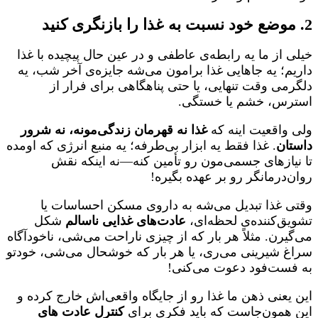
2. موضع خود نسبت به غذا را بازنگری کنید
خیلی از ما یه رابطه‌ی عاطفی و در عین حال پیچیده با غذا
داریم؛ یه جاهایی غذا برامون می‌شه جایزه‌ی آخر شب، یه
دلگرمی وقت تنهایی، یا حتی پناهگاهی برای فرار از
استرس، خشم یا خستگی.
ولی واقعیت اینه که
غذا نه قهرمان زندگی‌مونه، نه شرور
داستان
. غذا فقط یه ابزار بی‌طرفه؛ یه منبع انرژی که اومده
تا نیازهای جسمی‌مون رو تأمین کنه—نه اینکه نقش
روان‌درمانگر رو بر عهده بگیره!
وقتی غذا تبدیل می‌شه به داروی مسکن احساسات یا
تشویق‌کننده‌ی لحظه‌ای،
عادت‌های غذایی ناسالم
شکل
می‌گیرن. مثلاً هر بار که از چیزی ناراحت می‌شی، ناخودآگاه
سراغ شیرینی می‌ری، یا هر بار که خوشحال می‌شی، خودتو
به فست‌فود دعوت می‌کنی!
این یعنی ذهن ما غذا رو از جایگاه واقعی‌اش خارج کرده و
این همون‌جاست که باید فکری برای
کنترل عادت های