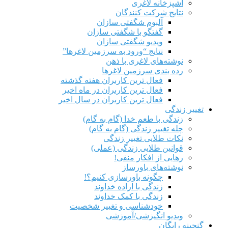
آشپزخانه لاغری
نتایج شرکت کنندگان
آلبوم شگفتی سازان
گفتگو با شگفتی سازان
ویدیو شگفتی سازان
نتایج “ورود به سرزمین لاغرها”
نوشته‌های لاغری با ذهن
رده بندی سرزمین لاغرها
فعال ترین کاربران هفته گذشته
فعال ترین کاربران در ماه اخیر
فعال ترین کاربران در سال اخیر
تغییر زندگی
زندگی با طعم خدا (گام به گام)
چله تغییر زندگی (گام به گام)
نکات طلایی تغییر زندگی
قوانین طلایی زندگی (عملی)
رهایی از افکار منفی!
نوشته‌های باورساز
چگونه باورسازی کنیم؟!
زندگی با اراده خداوند
زندگی با کمک خداوند
خودشناسی و تغییر شخصیت
ویدیو انگیزشی/آموزشی
گنجینه رایگان