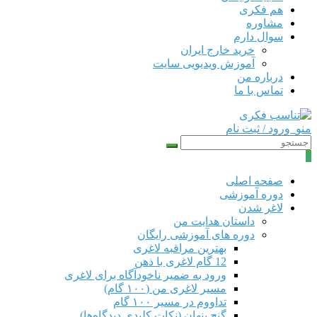
هم‌ فکری
مشاوره
سوال دارم
خرید خارج ایران
آموزش ویدیویی سایت
درباره من
تماس با ما
منو
ورود / ثبت نام
0
صفحه اصلی
دوره‌ آموزشی
لاغر شدن
داستان هدایت من
دوره های آموزشی رایگان
بهترین مراقبه لاغری
12 گام لاغری با ذهن
ورود به ضمیر ناخودآگاه برای لاغری
مسیر لاغری من (۱۰۰ گام)
تداووم در مسیر ۱۰۰ گام
گنج پنهان (نکات کلیدی دیدگاه‌ها)