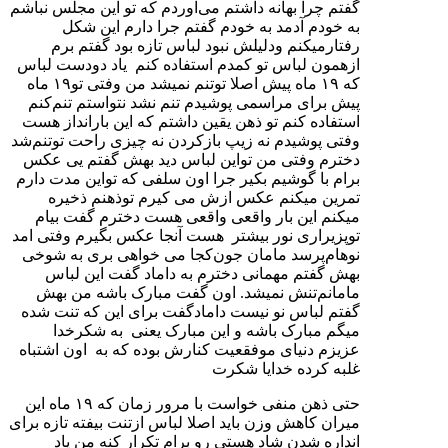
گفتم چرا بهانه داشتم می‌آوردم که تو این مجلس نباشم
به خودم آدمد به خودم گفتم جرا دارم این شکل
رفتارمیکنم ودلیلش نبود لباس تازه بود گفتم برم
ازهمون لباس تو کمدم استفاده کنم یاد دودست لباس
که ۱۹ ماه پیش اصلا تو‌تنم نمیشد من وفتی تو۱۹ ماه
پیش برای مراسمی پوشیدم تنم نشد نتواستم تنم‌کنم
استفاده کنم تو ذهن یقین داشتم که این بارانداز هست
وفتی پوشیدم نه زیپ بازکردن نه چیزی راحت تو‌تنم‌شد
دخترم وفتی من تواین لباس دید بهش گفتم یی عکس
برام با گوشیم بکیر جرا اون سلفی که تواین مدت دارم
تمرین میکنم عکس ازش می کیرم توذهنم ذخیره
میکنم این بار واقعی ‌واقعی هست دخترم گفت بیام
تو‌پزیراری نور بیشتر هست آنجا عکس بگیرم وفتی امد
نوهام‌پرسد مامان جون‌کجا می خواهی بری به شوخی
بهش گفتم مهمانی دخترم به داماد گفت این لباس
مامانم‌تنش نمیشد. اون گفت مبارک باشه من بهش
گفتم لباس نو نیست دامادگفت برای این که تنت شده
میگم مبارک باشه و این مبارک یعنی به شکرخدا
عزیزم دنیای موفقعیت کنارش بوده که به اون‌ اشتباه
غلبه کرده خدایا شکرت
حتی ذهن منفی خواست با مرور زمان که ۱۹ ماه این
میران کاهش وزن باید اصلا لباس ازتنت بیفته تازه برای
انداره شدن شاد هستی رو برام تکرار کنه من یاد