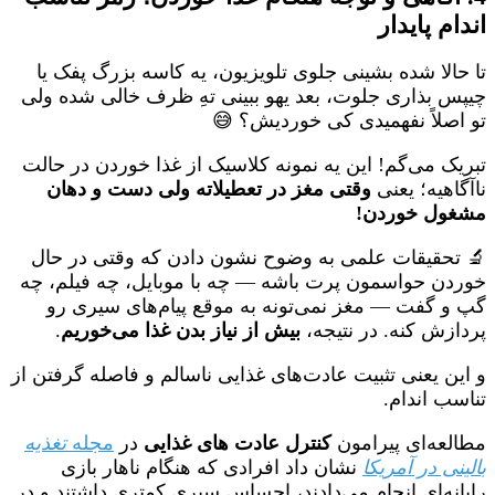
اندام پایدار
تا حالا شده بشینی جلوی تلویزیون، یه کاسه بزرگ پفک یا
چیپس بذاری جلوت، بعد یهو ببینی تهِ ظرف خالی شده ولی
تو اصلاً نفهمیدی کی خوردیش؟ 😅
تبریک می‌گم! این یه نمونه کلاسیک از غذا خوردن در حالت
ناآگاهیه؛ یعنی
وقتی مغز در تعطیلاته ولی دست و دهان
مشغول خوردن!
🔬 تحقیقات علمی به وضوح نشون دادن که وقتی در حال
خوردن حواسمون پرت باشه — چه با موبایل، چه فیلم، چه
گپ و گفت — مغز نمی‌تونه به موقع پیام‌های سیری رو
پردازش کنه. در نتیجه،
بیش از نیاز بدن غذا می‌خوریم
.
و این یعنی تثبیت عادت‌های غذایی ناسالم و فاصله گرفتن از
تناسب اندام.
مطالعه‌ای پیرامون
کنترل عادت های غذایی
در
مجله
تغذیه
بالینی در آمریکا
نشان داد افرادی که هنگام ناهار بازی
رایانه‌ای انجام می‌دادند، احساس سیری کمتری داشتند و در