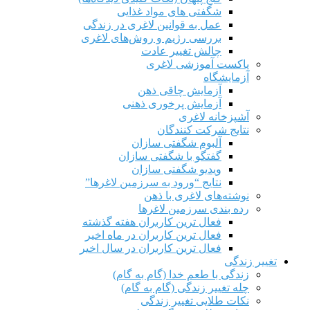
شگفتی های مواد غذایی
عمل به قوانین لاغری در زندگی
بررسی رژیم‌ و روش‌های لاغری
چالش تغییر عادت
پاکست آموزشی لاغری
آزمایشگاه
آزمایش چاقی ذهن
آزمایش پرخوری ذهنی
آشپزخانه لاغری
نتایج شرکت کنندگان
آلبوم شگفتی سازان
گفتگو با شگفتی سازان
ویدیو شگفتی سازان
نتایج “ورود به سرزمین لاغرها”
نوشته‌های لاغری با ذهن
رده بندی سرزمین لاغرها
فعال ترین کاربران هفته گذشته
فعال ترین کاربران در ماه اخیر
فعال ترین کاربران در سال اخیر
تغییر زندگی
زندگی با طعم خدا (گام به گام)
چله تغییر زندگی (گام به گام)
نکات طلایی تغییر زندگی