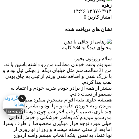
زهره
۱۳۹۷/۰۳/۱۴ ۱۴:۲۶
امتیاز کاربر: 0
نشان های دریافت شده
محتوای دیدگاه: 584 کلمه
سلام.روزتون بخیر.
نمیدونم وقت خوندن مطالب من رو داشته باشین یا نه.
من 31 سالمه.منم مثل خیلیای دیگه از بچگی تپل بودم و
با بزرگ شدن و اضافه شدن وزنم از تپلی به چاق بودن
لقب پیدا کردم.
بیشتر از همه از برادر خودم ضربه خودم و اعتماد به
نفسمو از دست دادم.
×
همیشه جلوی بقیه اقوام مسخرم میکرد.منم تو خونه
موندن و به خوردن ادامه و تنها بودنو بیشتر یاد گرفتم.
چند باری تصمیم گرفتم لاغر شم چون دوستای
گردونه هدایا
مدرسمو میدیدم که بخاطر خوشکلی و خوش اندامی
خیلی مورد توجه قرار میگیرن مخصوصا از طرف پسرا.
اما بعد از مدتی خسته میشدم و روز از نو روزی از
نو.اعتماد به نفس اینکه انتخاب میشم واسه ازدواج