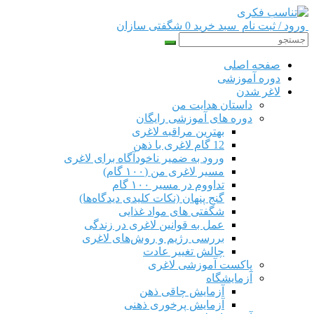
ورود / ثبت نام
سبد خرید 0
شگفتی سازان
صفحه اصلی
دوره‌ آموزشی
لاغر شدن
داستان هدایت من
دوره های آموزشی رایگان
بهترین مراقبه لاغری
12 گام لاغری با ذهن
ورود به ضمیر ناخودآگاه برای لاغری
مسیر لاغری من (۱۰۰ گام)
تداووم در مسیر ۱۰۰ گام
گنج پنهان (نکات کلیدی دیدگاه‌ها)
شگفتی های مواد غذایی
عمل به قوانین لاغری در زندگی
بررسی رژیم‌ و روش‌های لاغری
چالش تغییر عادت
پاکست آموزشی لاغری
آزمایشگاه
آزمایش چاقی ذهن
آزمایش پرخوری ذهنی