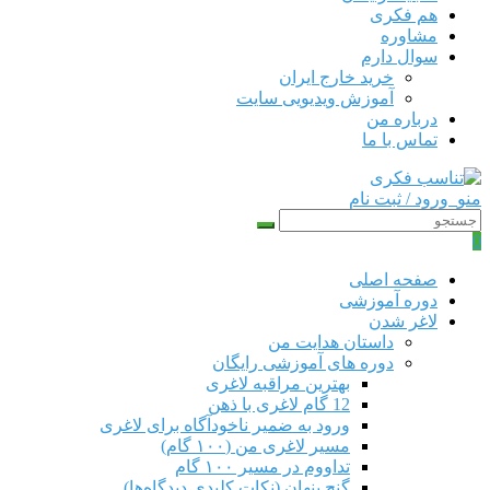
هم‌ فکری
مشاوره
سوال دارم
خرید خارج ایران
آموزش ویدیویی سایت
درباره من
تماس با ما
منو
ورود / ثبت نام
0
صفحه اصلی
دوره‌ آموزشی
لاغر شدن
داستان هدایت من
دوره های آموزشی رایگان
بهترین مراقبه لاغری
12 گام لاغری با ذهن
ورود به ضمیر ناخودآگاه برای لاغری
مسیر لاغری من (۱۰۰ گام)
تداووم در مسیر ۱۰۰ گام
گنج پنهان (نکات کلیدی دیدگاه‌ها)