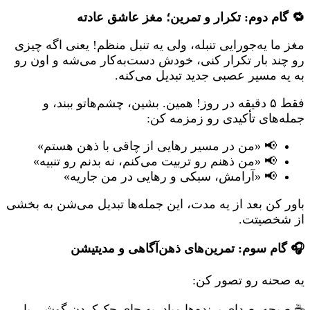
🔁 گام دوم: تکرار و تمرین؛ مغز عاشق عادته
مغز ما یه‌جورایی تنبله، ولی یه تنبل منظم! یعنی اگه چیزی
رو چند بار تکرار کنی، خودش دست‌به‌کار می‌شه و اون رو
به یه مسیر عصبی جدید تبدیل می‌کنه.
فقط ۵ دقیقه در روز! همین. بشین، چشم‌هاتو ببند، و
جمله‌های تأکیدی رو زمزمه کن:
📢 «من در مسیر رهایی از چاقی با ذهن هستم»
📢 «من ذهنم رو تربیت می‌کنم، نه بدنم رو تنبیه»
📢 «آرامش، سبکی و رهایی در من جاریه»
باور کن بعد از یه مدت، این جمله‌ها تبدیل می‌شن به بخشی
از شخصیتت.
🎧 گام سوم: تمرین‌های ذهن‌آگاهی و مدیتیشن
یه صحنه رو تصور کن:
☕ صبحه. صدای پرنده‌ها میاد. به جای چک‌کردن گوشی یا