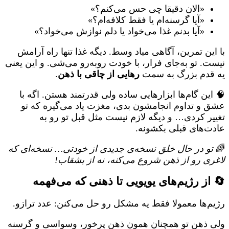
«الان دقیقا چی حس می‌کنم؟»
«آیا گرسنه‌ام یا فقط کلافه‌ام؟»
«آیا بدنم غذا می‌خواد یا دلم نوازش می‌خواد؟»
با این تمرین، آگاهی میاد وسط. دیگه غذا تنها راه آرامش
نیست. تو به‌جای فرار، با خودت رو‌به‌رو می‌شی. و این یعنی
یه قدم بزرگ به سمت
رهایی از چاقی با ذهن
.
🧠 این گام‌ها ابزارهایی ساده ولی قدرتمند هستن. اگه با
عشق و تداوم انجامشون بدی، مغزت یاد می‌گیره که تو
تغییر کردی… و دیگه لازم نیست مثل قبل تو رو به
عادت‌های قبلی بکشونه.
🌈
تو در حال خلق نسخه‌ی جدیدی از خودتی… نسخه‌ای که
لاغری رو از ذهن شروع می‌کنه، نه از بشقاب!
🔄 از رژیم‌های یویویی تا ذهنی که می‌فهمه
رژیم‌ها معمولا فقط یه مشکل رو حل می‌کنن: عدد ترازو.
ولی ذهن تو همچنان همون ذهن پرخور، وسواسی و گرسنه