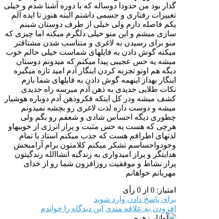
گذار بود من حدودا دوساله که با دوره آشنا شدم و خیلی
تغییرات رفتاری و جسمی داشتم البته هنوز تا ایده آلم
یکم فاصله دارم ولی خیلی از طرف دوستان شبنم
سازی میشم و این منو خیلی دلگرم میکنه اما چیزی که
منو برای رسیدن به لاغری و متناسب شدن مشتاقتر
میکنه گوش دادن به فایلهای شماست خیلی حالم خوب
میشه یه حس عجیبی پیدا میکنم که میدونم دوستان
دیگه هم اونو تجربه کردن اینگار آدم امید تازه میگیره
اینگار بهداز اینهمه گوش دادن به فایلهای شما بازم
نکات طلایی جدیدی به ذهن آدم میرسه راه جدیدی
کشف میشه ودر کل اینکه فکروذهن آدم دوباره هوشیار
میشه و دوست داره لذت لاغری رو بچشه نمیدونم
چطوری دیگه احساس شادی و شعفم رو بگم ولی
هرچی که هست یه حس مثبت و پراز انرژی از خوبیهاو
لذتهای اطرافم هست که جذب میکنم استاد با تمام
وجودواحساسم تشکر میکنم کلامتون برام آرامبخش
هدایتگر و پراز امیدواری به زندگیه انشاالله زندگیتون
پراز نشاط و موفقیت روزافزون شما رو از خدای
مهربانم خواهانم
امتیاز: 0 از 0 رأی
برای پاسخ دادن وارد شوید
افزودن به علاقه مندی
این دیدگاه را خواندم