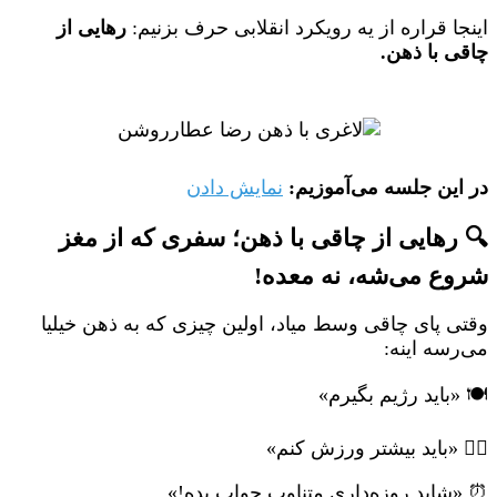
اینجا قراره از یه رویکرد انقلابی حرف بزنیم:
رهایی از
چاقی با ذهن.
در این جلسه می‌آموزیم:
نمایش دادن
🔍 رهایی از چاقی با ذهن؛ سفری که از مغز
شروع می‌شه، نه معده!
وقتی پای چاقی وسط میاد، اولین چیزی که به ذهن خیلیا
می‌رسه اینه:
🍽️ «باید رژیم بگیرم»
🏃‍♀️ «باید بیشتر ورزش کنم»
⏰ «شاید روزه‌داری متناوب جواب بده!»