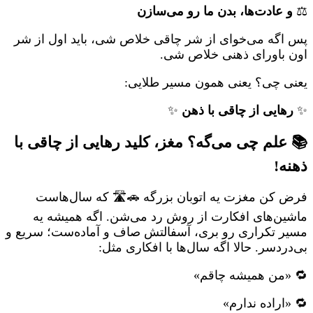
⚖️
و عادت‌ها، بدن ما رو می‌سازن
پس اگه می‌خوای از شر چاقی خلاص شی، باید اول از شر
اون باورای ذهنی خلاص شی.
یعنی چی؟ یعنی همون مسیر طلایی:
✨
رهایی از چاقی با ذهن
✨
📚 علم چی می‌گه؟ مغز، کلید رهایی از چاقی با
ذهنه!
فرض کن مغزت یه اتوبان بزرگه 🚗🛣️ که سال‌هاست
ماشین‌های افکارت از روش رد می‌شن. اگه همیشه یه
مسیر تکراری رو بری، آسفالتش صاف و آماده‌ست؛ سریع و
بی‌دردسر. حالا اگه سال‌ها با افکاری مثل:
🔁 «من همیشه چاقم»
🔁 «اراده ندارم»