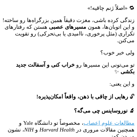
🔁 «اصلاً ژنم چاقیه!»
زندگی کرده باشی، مغزت دقیقاً همین بزرگراه‌ها رو ساخته!
و این اتوبان‌ها، همون
مسیرهای عصبی
هستن که رفتارهای
تکراری (مثل پرخوری، ناامیدی یا بی‌تحرکی) رو تقویت
می‌کنن.
ولی خبر خوب؟
تو می‌تونی این مسیرها رو
خراب کنی و آسفالت جدید
بکشی
✨
و این یعنی:
🔓
رهایی از چاقی با ذهن، واقعاً امکان‌پذیره!
🔬 نوروساینس چی می‌گه؟
مطالعات علوم اعصاب
، مخصوصاً تو دانشگاه Yale و
همچنین مقالات مروری در
Harvard Health
و
NIH
، نشون
می‌دن که: