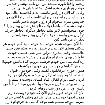
ریختم واقعا باورم نمیشد من این نامه نوشتم چند بار
خوندم هرباری خوندم اشک ریختم خیلی عالی بود
وفایل که الان در رادیو تناسب اندام گذاشتید عالی بود
من شاید این راه اومدم برای تناسب اندام اما الان هر
چه پیش میرم میخوام از درون خودم باخبر باشم
متوجه شدم که واقعا قبلا محتاج لاغر شدن بودم چرا ؟
چون میخواستم لاغر بشم بخاطر دیگران بخاطر حرف
دیگران من وابسته حرف دیگران بودم میخواستم
دیگران من تایید کنن
اما الان متوجه شدم خودم باید خودم تایید کنم خودم هر
شکلی هستم الان بپذیرم عشق بورزم وپذیرفتن خیلی
عالیست وقتی بپذیری دراین شرایطی هستی خودت
عاملش بودی واحترام بذاری وآرامش خود به خود به
زندگیت میاد من خودم فرشته درونم که (عاشق خوبیها)
اسمش گذاشتم من به سوی خوبیها میکشونه
همون جوری درفایلتون گفتید وقتی خودمون قبول
نداشته باشیم وابسته دیگران میشم ودیگران من رها
کردن خیلی برام اتفاق افتاد کسای دوست داشتم و
وابسته بودم به قول معروف پیله شون میشدم تا با من
باشن اونا از من دور شدن رهام کردن
الان که خودم قبول دارم الان که خودم دوست دارم
همون آدمها خودشون میان طرفم وقتی باکسی حرف
میزنم متوجه میشم همه توجه کاملی به حرفهام دارن