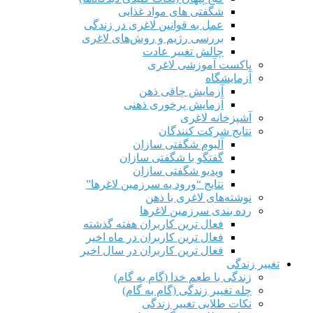
شگفتی های مواد غذایی
عمل به قوانین لاغری در زندگی
بررسی رژیم‌ و روش‌های لاغری
چالش تغییر عادت
پاکست آموزشی لاغری
آزمایشگاه
آزمایش چاقی ذهن
آزمایش پرخوری ذهنی
آشپزخانه لاغری
نتایج شرکت کنندگان
آلبوم شگفتی سازان
گفتگو با شگفتی سازان
ویدیو شگفتی سازان
نتایج “ورود به سرزمین لاغرها”
نوشته‌های لاغری با ذهن
رده بندی سرزمین لاغرها
فعال ترین کاربران هفته گذشته
فعال ترین کاربران در ماه اخیر
فعال ترین کاربران در سال اخیر
تغییر زندگی
زندگی با طعم خدا (گام به گام)
چله تغییر زندگی (گام به گام)
نکات طلایی تغییر زندگی