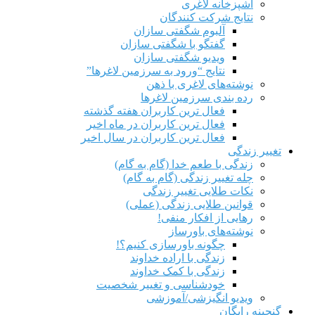
آشپزخانه لاغری
نتایج شرکت کنندگان
آلبوم شگفتی سازان
گفتگو با شگفتی سازان
ویدیو شگفتی سازان
نتایج “ورود به سرزمین لاغرها”
نوشته‌های لاغری با ذهن
رده بندی سرزمین لاغرها
فعال ترین کاربران هفته گذشته
فعال ترین کاربران در ماه اخیر
فعال ترین کاربران در سال اخیر
تغییر زندگی
زندگی با طعم خدا (گام به گام)
چله تغییر زندگی (گام به گام)
نکات طلایی تغییر زندگی
قوانین طلایی زندگی (عملی)
رهایی از افکار منفی!
نوشته‌های باورساز
چگونه باورسازی کنیم؟!
زندگی با اراده خداوند
زندگی با کمک خداوند
خودشناسی و تغییر شخصیت
ویدیو انگیزشی/آموزشی
گنجینه رایگان