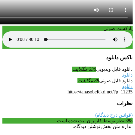
پادکست صوتی
باکس دانلود
دانلود فایل ویدیویی
230 مگابایت
دانلود
دانلود فایل صوتی
38 مگابایت
دانلود
https://tanasobefekri.net/?p=11235
نظرات
(قوانین درج دیدگاه)
388
نظر توسط کاربران ثبت شده است.
اندازه متن بخش نوشتن دیدگاه: