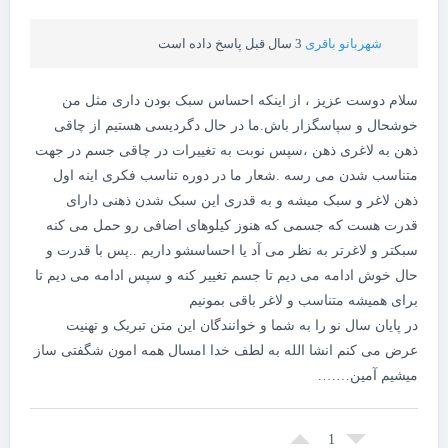
شهربانو باقری
3 سال قبل پاسخ داده است
سلام دوست عزیز ، از اینکه احساس سبک بودن داری مثل من
خوشحال و سپاسگزار باش.ما در حال دگردیسی هستیم از چاقی
ذهن به لاغری ذهن ،سپس نوبت به تغییرات در چاقی جسم در جهت
متناسب شدن می رسه .شعار ما در دوره تناسب فکری اینه اول
ذهن لاغر و سبک میشه و به قدری این سبک شدن ذهنی دارای
قدرت هست که جسمی که هنوز کیلوهای اضافی رو حمل می کنه
سبکتر و لاغرتر به نظر می آد یا احساسشو داریم ..پس با قدرت و
حال خوش ادامه می دیم تا جسم تغییر کنه و سپس ادامه می دیم تا
برای همیشه متناسب و لاغر باقی بمونیم
در پایان سال نو را به شما و خوانندگان این متن تبریک و تهنیت
عرض می کنم انشا الله به لطف خدا امسال همه امون شگفتی ساز
میشیم آمین…….
1