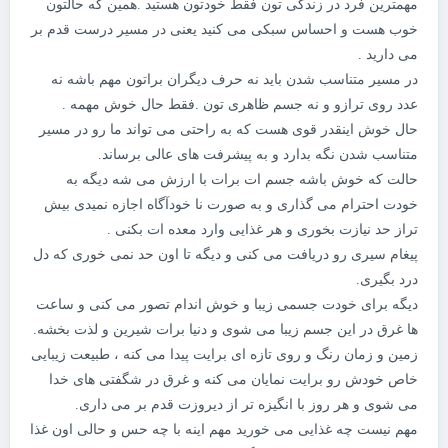
مهمترین فرد در زندگی تون فقط خودتون هستید .همین که حالتون
خوب هست و احساس سبکی می کنید یعنی در مسیر درست قدم بر
می دارید .
در مسیر متناسب شدن باید نه حرف دیگران براتون مهم باشه نه
عدد روی ترازو و نه جسم ظاهری تون .فقط حال خوش مهمه .
حال خوش اینقدر قوی هست که به راحتی می تواند ما رو در مسیر
متناسب شدن نگه بدارد و به پیشرفت های عالی برساند.
حالت که خوش باشه جسم ات برات با ارزش می شه دیگه به
خودت احترام می گذاری و به صورت نا خودآگاه اجازه نمیدی بیش
تراز حد نیازت بخوری و هر غذایی وارد معده ات بکنی .
پیغام سیری رو دریافت می کنی و دیگه تا اون حد نمی خوری که دل
درد بگیری.
دیگه برای خودت جسمی زیبا و خوش اندام تصور می کنی و ساعت
ها غرق در این جسم زیبا می شوی و دنیا برات شیرین و لذت بخشه.
زمین و زمان رنگ و روی تازه ای برایت پیدا می کنه ، طبیعت زیبایی
خاص خودش رو برایت نمایان می کنه و غرق در شگفتی های خدا
می شوی و هر روز با انگیزه تر از دیروزت قدم بر می داری.
مهم نیست چه غذایی می خورید مهم اینه با چه حس و حالی اون غذا