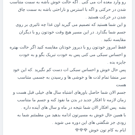
رو وارد معده ات می کنی . اگه حالت خوش باشه به سمت متناسب
شدن در حرکتی و اگه با استرس و ناراحتی باشه به سمت چاق
شدن در حرکت هستید .
و این شما هستید که تصمیم می گیرید اون غذا چه تاثیری بر روی
جسم شما بگذارد. در این مسیر هیچ وقت خودتون رو با دیگران
مقایسه نکنید .
فقط امروز خودتون رو با دیروز خودتان مقایسه کنید اگر حالت بهتره
و احساس سبکی می کنی پس به خودت تبریک بگو و به خودت
جایزه بده .
پس حال خوش و احساس سبکی ات دست کم نگیرید .که این خود
سر منشا تمام لذت ها و خوشی ها و رسیدن به جسمی متناسب
هست
جسم الان شما حاصل باورهای اشتباه سال های خیلی قبل هست و
زمان لازمه تا افکار جدید در بدن ما نفوذ کنه و جسم ما متناسب
بشه .پس افکار الان شما نتیجه در ماه و سال های آینده داره .
با همین حال خوش به مسیرتون ادامه بدهید من مطمئنم شما به
زودی جز شگفتی های این دوره می شوید .
ایام به کام تون خوش 🌹🌹🌹