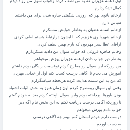
اول ا همه عزیزان که به من لطف گرده وجواب سول من رو دادیدم
کمال تشکردارم
ازخانم بانوی بهر که اروزیی شگفتی سازه شدن برای من داشتید
سپاس دارن
ازخانم اسمه عضبان به بخاطر حوابش متسکرم
ازخانم شهربانوی عزیزم که با ایشون درارتباط هستم لطف کردی
ازاقای عطا پسر مهربون که بازم بهمن لطف کردی
وخانم طاهره فروغی که جواب سوال من دادید تشکردارم
بخاطر دیر جواب دادن ازهمه عزیزان پوزش میخواهم
من روزکه این سوال رو مطرخ کردم توقسمت رایگان بودم داشتم
اموزش می دیدم تا اگاهی درست کسب کنم اول از خدایی مهربان
که من به ابن سمت هدایت کرده هرلحظه سپاسگزارم
وفتی این سوال رومطرح کردم اون زمان هنوز به بخش اثبات اشتباه
بودن باورها نپرداخته بودم واین سوال ناپخته کردم بعد به خودم گفتم
تا روزیکه آگاهی درست دریافت نکنم به این بخش نیام اگه دیر
جواب دادم پوزش میخواهم
دوست دارم خودم امتحان کنم ببینم چه اگاهی درستی
به دست اوردم