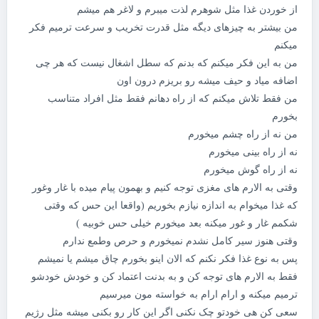
از خوردن غذا مثل شوهرم لذت میبرم و لاغر هم میشم
من بیشتر به چیزهای دیگه مثل قدرت تخریب و سرعت ترمیم فکر
میکنم
من به این فکر میکنم که بدنم که سطل اشغال نیست که هر چی
اضافه میاد و حیف میشه رو بریزم درون اون
من فقط تلاش میکنم که از راه دهانم فقط مثل افراد متناسب
بخورم
من نه از راه چشم میخورم
نه از راه بینی میخورم
نه از راه گوش میخورم
وقتی به الارم های مغزی توجه کنیم و بهمون پیام میده با غار وغور
که غذا میخوام به اندازه نیازم بخوریم (واقعا این حس که وقتی
شکمم غار و غور میکنه بعد میخورم خیلی حس خوبیه )
وقتی هنوز سیر کامل نشدم نمیخورم و حرص وطمع ندارم
پس به نوع غذا فکر نکنم که الان اینو بخورم چاق میشم یا نمیشم
فقط به الارم های توجه کن و به بدنت اعتماد کن و خودش خودشو
ترمیم میکنه و ارام ارام به خواسته مون میرسیم
سعی کن هی خودتو چک نکنی اگر این کار رو بکنی میشه مثل رژیم