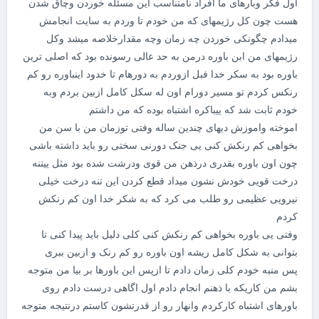
اول فکر وبارهای ما افراد نامتناسب این مسئله خوردن وچاق شدن
هست چون کل رژیمهای که من خودم تا وردم به سایت انجامش
میدادم چگونکی خوردن چه زمان وچه مقدارخلاصه میشد وکل
رژیمهای من ابن باوره درمن به حد عالی رسونده بود که اصلی ترین
باوره بود به سکر خدا فبل ازوردم به دورهام تا خدود اینباوره رو کم
رنکس کردم تو مسیر دورام اون له سکل کامل ازبین بردم وبه
خودم ثابت شد که ییباکره اشتباه بوده که من داشتم
اموخته واموزش دیهای چندین ساله وفتی توزمان من با سن من
بخواهی کم رنکش کنی یی جنک دورنی سختی رو باید داشته باشی
چون اون باوره بقدری درذهن من قوی ودرشت شده بود مثل ییتنه
درخت قویی خودش نشون میداد قطع کردن این تنه درخت خیلی
نیرویی عظیمی رو طلب می کرد که به شکر خدا اون کم رنکش
کردم
وفتی یی باوره بخواهی کم رنکش کنی کلی دلیل باید پیدا کنی تا
بتوانی به شکل کامل ریشه اون باوره رو کم رنک و ازبین ببری
پس منبه خودم کلی زمان دادم تا ازپس این باورها بر بیا من متوجه
بشم من کاریکه با ذهنم انجام دادم اول اگاهی درست دادم روی
باورهای اشتباه کارکردم وانهار رو از قدرتشون کاستم درنتیجه متوجه