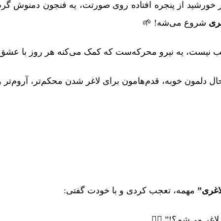
 خورشید از پنجره افتاده روی صورتت، یه فنجون دمنوش گر
ری
شروع می‌شه! 🌱
یست، یه نیرو محرکه‌ست که کمک می‌کنه هر روز با عشق ب
ل دلمون خوبه، قدم‌هامون برای لاغر شدن محکم‌تر، آروم‌تر و پ
اغری”
مهمه، تعجب کردی و با خودت گفتی:
غر می‌شم؟!” 🤷‍♀️