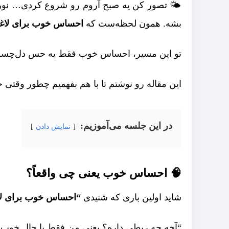
🌤️ تصور کن یه صبح آروم رو شروع کردی… نور
بشه. همون لحظه‌ست که
احساس خوب برای لاغ
تو این مسیر، احساس خوب فقط یه حس دل‌چسب ن
این مقاله رو نوشتم تا با هم بفهمیم چطور وقتی حا
در این جلسه می‌آموزیم:
نمایش دادن
🧠 احساس خوب یعنی چی واقعاً؟
شاید اولین باری که شنیدی
“احساس خوب برای ل
“آخه چه ربطی داره؟ یعنی من فقط با حال خوب لا