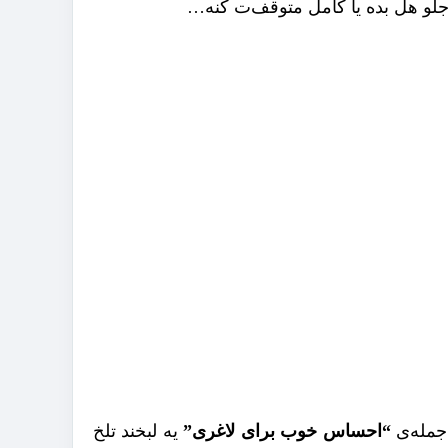
 جلو هل بده یا کامل متوقف‌ت کنه…
جمله‌ی
“احساس خوب برای لاغری”
یه لبخند تلخ