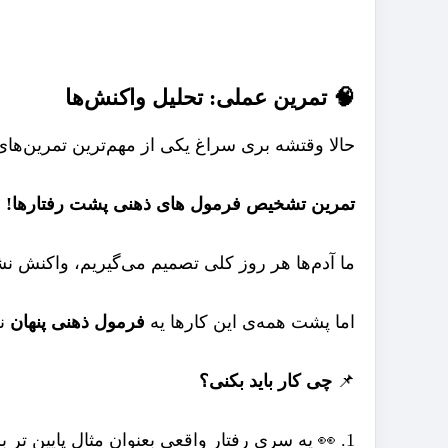
🧠 تمرین عملی: تحلیل واکنش‌ها
 بری سراغ یکی از مهم‌ترین تمرین‌های این مسیر:

پشت رفتارها!
تشخیص فرمول های ذهنی
تمرین
، می‌خوریم، نمی‌خوریم، حوصله داریم یا نداریم…
👤
فرمول ذهنی پنهان
اما پشت همه‌ی این کارها یه
چی کار باید بکنی؟
📌
‌کنم»، یا «وقتی ناراحتم سراغ شیرینی می‌رم»)