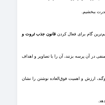
قدرت ببخشیم.
هم‌ترین گام برای فعال کردن
قانون جذب ثروت و
نفی در آن پرسه بزنند، آن را با تصاویر و اهداف
قلم و آنچه می‌نویسد، سوگند یاد می‌کند: «ن وَالْقَلَمِ وَمَا يَسْطُرُونَ» (قلم/۱). این سوگند، ارزش و اهمیت فوق‌العاده نوشتن را نشان
هد.