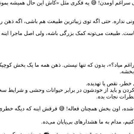
فی سراغم اومدن! 😅 یه فکری مثل «کاش این حال همیشه بمون
ی نداره. حتی اگه توی زیباترین طبیعت هم باشی، اگه ذهن رو
ت. طبیعت می‌تونه کمک بزرگی باشه، ولی اصل ماجرا اینه 
راغم میاد؟»، بدون که تنها نیستی. ذهن همه ما یک بخش کوچیک
بخشه.
خطر، نقص یا تهدیده.
‌کردن و باید از خودشون در برابر حیوانات وحشی و شرایط س
خطرات نجات بده.
ی شده، اون بخش همچنان فعاله! 😅 فرقش اینه که دیگه خطری ب
نیم، مدام به ما هشدارهای بی‌پایان می‌ده.