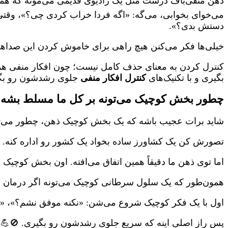
ذهن منفی‌باف درست مثل یک رادیوی قدیمی می‌مونه که همی
می‌خوای بخوابی، می‌گه: «اگه فردا خراب کردی چی؟»، وقتی 
دستش بدی؟».
خیلی‌ها فکر می‌کنن هیچ راهی برای خاموش کردن این صداها و
کنترل کردن به معنای حذف کامل نیست؛ چون افکار منفی همیش
بگیری و با تکنیک‌های
کنترل افکار منفی
جلوی رشدشون رو بگ
چطور بخش کوچیک می‌تونه بر کل ما مسلط بشه؟
شاید برات عجیب باشه که یک بخش کوچیک ذهن، چطور می‌تونه 
تصورش کن یک کشاورز ساده بخواد یک کشور رو اداره کنه. م
اما توی ذهن ما دقیقاً همین اتفاق می‌افته. اون بخش کوچی
همون‌طور که یک سلول سرطانی کوچیک می‌تونه اگر درمان نش
اول با یک فکر کوچیک شروع می‌شن: «نکنه موفق نشم؟»، «ا
پس راز اصلی اینه که سریع جلوی رشدشون رو بگیری. 🚫💪