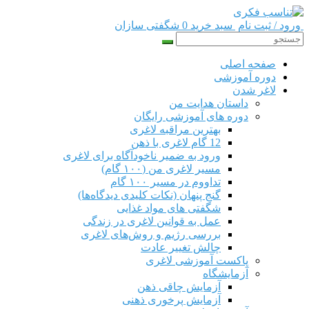
ورود / ثبت نام
سبد خرید 0
شگفتی سازان
صفحه اصلی
دوره‌ آموزشی
لاغر شدن
داستان هدایت من
دوره های آموزشی رایگان
بهترین مراقبه لاغری
12 گام لاغری با ذهن
ورود به ضمیر ناخودآگاه برای لاغری
مسیر لاغری من (۱۰۰ گام)
تداووم در مسیر ۱۰۰ گام
گنج پنهان (نکات کلیدی دیدگاه‌ها)
شگفتی های مواد غذایی
عمل به قوانین لاغری در زندگی
بررسی رژیم‌ و روش‌های لاغری
چالش تغییر عادت
پاکست آموزشی لاغری
آزمایشگاه
آزمایش چاقی ذهن
آزمایش پرخوری ذهنی