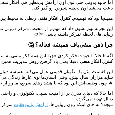
اما جالبه بدونی حتی توی اون آرامش بی‌نظیر هم، افکار من
باعث می‌شد اون لحظه شیرین رو کدر کنه.
همینجا بود که فهمیدم:
کنترل افکار منفی
ربطی به محیط بیرون
این تجربه بهم نشون داد که مهم‌تر از محیط،
تمرکز درونی
ماس
زیبایی‌های لحظه تمرکز داشته باشی. 🌞🌿
چرا ذهن منفی‌باف همیشه فعاله؟ 🤔
اگه تا حالا با خودت فکر کردی «چرا این همه فکر منفی به س
کنترل افکار منفی
دقیقاً یعنی یاد گرفتن روش مدیریت همین 
این قسمت مثل یک نگهبان قدیمی عمل می‌کنه؛ همیشه دنبال 
شاید هزاران سال پیش، وقتی انسان‌ها توی غارها زندگی می
🔥 چون وظیفه‌اش این بود که با هشدارهای سریع، ما رو از 
اما حالا که دنیای مدرن پر از امنیت نسبی، تکنولوژی و راحت
دنبال تهدید می‌گرده.
نتیجه؟ به جای اینکه روی زیبایی‌ها،
آرامش یا موفقیت
تمرکز ک