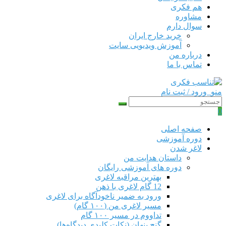
هم‌ فکری
مشاوره
سوال دارم
خرید خارج ایران
آموزش ویدیویی سایت
درباره من
تماس با ما
منو
ورود / ثبت نام
0
صفحه اصلی
دوره‌ آموزشی
لاغر شدن
داستان هدایت من
دوره های آموزشی رایگان
بهترین مراقبه لاغری
12 گام لاغری با ذهن
ورود به ضمیر ناخودآگاه برای لاغری
مسیر لاغری من (۱۰۰ گام)
تداووم در مسیر ۱۰۰ گام
گنج پنهان (نکات کلیدی دیدگاه‌ها)