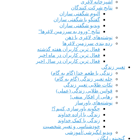
آشپزخانه لاغری
نتایج شرکت کنندگان
آلبوم شگفتی سازان
گفتگو با شگفتی سازان
ویدیو شگفتی سازان
نتایج “ورود به سرزمین لاغرها”
نوشته‌های لاغری با ذهن
رده بندی سرزمین لاغرها
فعال ترین کاربران هفته گذشته
فعال ترین کاربران در ماه اخیر
فعال ترین کاربران در سال اخیر
تغییر زندگی
زندگی با طعم خدا (گام به گام)
چله تغییر زندگی (گام به گام)
نکات طلایی تغییر زندگی
قوانین طلایی زندگی (عملی)
رهایی از افکار منفی!
نوشته‌های باورساز
چگونه باورسازی کنیم؟!
زندگی با اراده خداوند
زندگی با کمک خداوند
خودشناسی و تغییر شخصیت
ویدیو انگیزشی/آموزشی
گنجینه رایگان