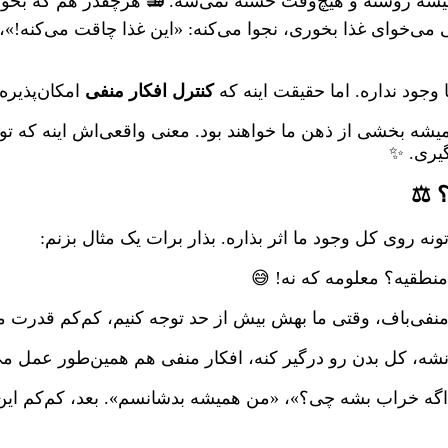
شه روشنه و هیچ‌وقت خسته نمی‌شه. 📻 هرچقدر هم که بخوا
می‌خوای غذا بخوری، نجوا می‌کنه: «این غذا چاقت می‌کنه!»
جود نداره. اما حقیقت اینه که
کنترل افکار منفی
امکان‌پذیره 
ه بخشی از ذهن ما خواهند بود. معنی واقعی‌اش اینه که تو ی
یری. ✨
 ⚖️
روی کل وجود ما اثر بذاره. بذار برات یک مثال بزنم:
نطقیه؟ معلومه که نه! 😅
ک منفی‌باف، وقتی ما بهش بیش از حد توجه کنیم، کم‌کم قدرت
ه، کل بدن رو درگیر کنه، افکار منفی هم همین‌طور عمل می
گه خراب بشه چی؟»، «من همیشه بدشانسم». بعد، کم‌کم این 