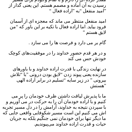
رسیدن به آن آماده و مصمم هستم. این یعنی گذار از
”امید منفعل “به ”اراده فعال “
امید منفعل منتظر می ماند که معجزه ای از آسمان
فرود بیاید. اما اراده فعال با تکیه بر این باور که “من
لایق هستم ”
گام بر می دارد و فرصت ها را می سازد .
و در هر قدم حضور خداوند را در موفقیت‌های کوچک
خودش حس می کند
در نهایت زندگی با قدرت اراده خداوند و با باورهای
سازنده یعنی پیوند زدن “لایق بودن درونی ”با “تلاش
بیرونی ” در زیر سایه “تسلیم در برابر اراده الهی
”هستش
ما با پذیرش لیاقت داشتن ظرف خودمان را پر می
کنیم و با اراده خودمان آن را به حرکت در می آوریم و
با سپردن نتیجه به خداوند، آرامش را در دل مسیر تجربه
اش می کنیم این است مسیر شکوفایی واقعی جایی که
ما دیگر تنها برای خودمان نمی جنگیم بلکه به جریان
حیات و قدرت اراده خداوند می‌پیوندیم.