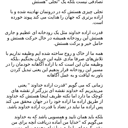
تصادفی نیست بلکه یک “تجلی ”هستش
تجلی چیزی هستش که در درونمان نهادینه شده و با
اراده برتری که جهان را هدایت می کند پیوند خورده
است.
قدرت اراده خداوند مثل یک رودخانه ای عظیم و جاری
هستش این رودخانه همیشه در حال حرکت هستش و
حامل خیر و برکت هستش.
همه ما از خاک و روح ساخته شده ایم وظیفه نداریم با
تلاش‌های صرفا مادی علیه این جریان بجنگیم ،بلکه
وظیفه مان این است که با اراده آگاهانه خودمان را در
مسیر این رودخانه قرار بدهیم این یعنی تبدیل کردن
باور به لیاقت و به عمل آگاهانه
زمانی که می گویم “قدرت اراده خداوند ” یعنی
می‌پذیریم که خداوند نقشه ای بزرگتر از نقشه های
کوچک ما دارد اما نکته ظریف اینجا هستش که خداوند
از طریق اراده ما اراده خود را در جهان محقق می کند
پس اراده ما نباید در تضاد با قدرت اراده خداوند باشد.
بلکه باید همان تایید و همسویی باشد که به خداوند
می‌گویم که “خدایا من آماده دریافت آنچه برای من
مقدر کرده ای را دارم و با تمام وجودم برای مسیر