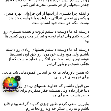
چقدر میخوایم از هر نعمتی ،تجربه اش کنیم
و اینکه چرا یکسری از آدمها از این فراوانی بهره میبرن
و یکسری نه ،بی عدالتی خداوند و یا خواست خداوند
نیست بلکه خواست خود انسانهاست
درسته که ما دوست داشتیم ثروت و نعمت بیشتری رو
تجربه کنیم ولی تمام توجه و تمرکز مت روی کمبود ها
بود
درسته که ما دوست داشتیم نعمتهای زیادی رو داشته
باشیم ولی هیچ وقت خودمون رو لایق اون نعمت‌ها
نتونستیم و اینم به خاطر افکار و عقاید ماست که از
بچگی شنیدیم و باور کردیم
که همین باورهای ما که بر اساس کمبودهایی شد مانعی
برای تجربه ی فراوانی
×
من قبول داشتم که خداوند نعمتهای زیادی رو در این
دنیا قرار داده ولی همیشه فکر میکردم برای یه عده ای
گردونه هدایا
خاص هست نه برای من
بنابراین سعی کردم طبق چیزی که یاد گرفته بودم قانع
باشم و به زبان شکر خداوند رو بجا بیارم