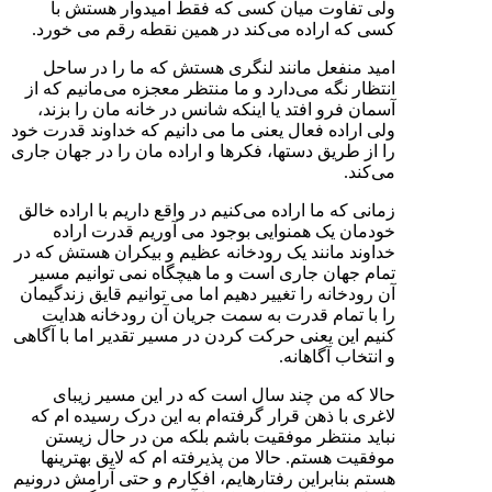
ولی تفاوت میان کسی که فقط امیدوار هستش با
کسی که اراده می‌کند در همین نقطه رقم می خورد.
امید منفعل مانند لنگری هستش که ما را در ساحل
انتظار نگه می‌دارد و ما منتظر معجزه می‌مانیم که از
آسمان فرو افتد یا اینکه شانس در خانه مان را بزند،
ولی اراده فعال یعنی ما می دانیم که خداوند قدرت خود
را از طریق دستها، فکرها و اراده مان را در جهان جاری
می‌کند.
زمانی که ما اراده می‌کنیم در واقع داریم با اراده خالق
خودمان یک همنوایی بوجود می آوریم قدرت اراده
خداوند مانند یک رودخانه عظیم و بیکران هستش که در
تمام جهان جاری است و ما هيچگاه نمی توانیم مسیر
آن رودخانه را تغییر دهیم اما می توانیم قایق زندگیمان
را با تمام قدرت به سمت جریان آن رودخانه هدایت
کنیم این یعنی حرکت کردن در مسیر تقدیر اما با آگاهی
و انتخاب آگاهانه.
حالا که من چند سال است که در این مسیر زیبای
لاغری با ذهن قرار گرفته‌ام به این درک رسیده ام که
نباید منتظر موفقیت باشم بلکه من در حال زیستن
موفقیت هستم. حالا من پذیرفته ام که لایق بهترینها
هستم بنابراین رفتارهایم، افکارم و حتی آرامش درونیم