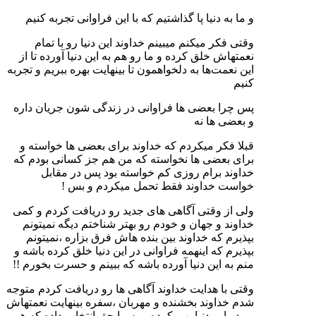
و ما به دنیا پا گذاشتیم که با این فراوانی تجربه کنیم
وقتی فکر میکنم میبینم خداوند این دنیا رو با تمام
نعمتهاش خلق کرده و ما رو هم به این دنیا آورده تا از
این نعمت‌ها به دلخواهمون تا بینهایت بهره ببریم و تجربه
کنیم
پس چرا بعضی ها فراوانی در زندگی شون جریان داره
و بعضی ها نه
قبلا فکر میکردم که خداوند برای بعضی ها خواسته و
برای بعضی ها نخواسته که من هم جز کسانی بودم که
خداوند برام روزی کم خواسته بود پس در مقابل
خواست خداوند فقط تحمل میکردم و بس !
ولی از وقتی آگاهی های جدید رو دریافت کردم و کمی
خداوند و جهان و خودم رو بهتر شناختم دیگه نمیتونم
بپذیرم که خداوند بین بنده هاش فرق بزاره ،نمیتونم
بپذیرم که اینهمه فراوانی در این دنیا خلق کرده باشه و
منم به این دنیا آورده باشه که ببینم و حسرت بخورم !!
وقتی با هدایت خداوند آگاهی ها رو دریافت کردم متوجه
شدم خداوند بخشنده و مهربان ،سفره بینهایت نعمتهاش
رو در این دنیا پهن کرده و به ما حق انتخاب داده که هر