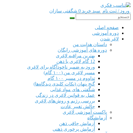
ورود / ثبت نام
سبد خرید 0
شگفتی سازان
صفحه اصلی
دوره‌ آموزشی
لاغر شدن
داستان هدایت من
دوره های آموزشی رایگان
بهترین مراقبه لاغری
12 گام لاغری با ذهن
ورود به ضمیر ناخودآگاه برای لاغری
مسیر لاغری من (۱۰۰ گام)
تداووم در مسیر ۱۰۰ گام
گنج پنهان (نکات کلیدی دیدگاه‌ها)
شگفتی های مواد غذایی
عمل به قوانین لاغری در زندگی
بررسی رژیم‌ و روش‌های لاغری
چالش تغییر عادت
پاکست آموزشی لاغری
آزمایشگاه
آزمایش چاقی ذهن
آزمایش پرخوری ذهنی