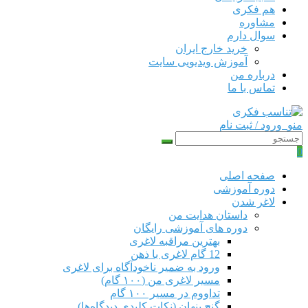
هم‌ فکری
مشاوره
سوال دارم
خرید خارج ایران
آموزش ویدیویی سایت
درباره من
تماس با ما
منو
ورود / ثبت نام
0
صفحه اصلی
دوره‌ آموزشی
لاغر شدن
داستان هدایت من
دوره های آموزشی رایگان
بهترین مراقبه لاغری
12 گام لاغری با ذهن
ورود به ضمیر ناخودآگاه برای لاغری
مسیر لاغری من (۱۰۰ گام)
تداووم در مسیر ۱۰۰ گام
گنج پنهان (نکات کلیدی دیدگاه‌ها)