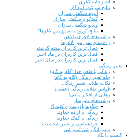
آشپزخانه لاغری
نتایج شرکت کنندگان
آلبوم شگفتی سازان
گفتگو با شگفتی سازان
ویدیو شگفتی سازان
نتایج “ورود به سرزمین لاغرها”
نوشته‌های لاغری با ذهن
رده بندی سرزمین لاغرها
فعال ترین کاربران هفته گذشته
فعال ترین کاربران در ماه اخیر
فعال ترین کاربران در سال اخیر
تغییر زندگی
زندگی با طعم خدا (گام به گام)
چله تغییر زندگی (گام به گام)
نکات طلایی تغییر زندگی
قوانین طلایی زندگی (عملی)
رهایی از افکار منفی!
نوشته‌های باورساز
چگونه باورسازی کنیم؟!
زندگی با اراده خداوند
زندگی با کمک خداوند
خودشناسی و تغییر شخصیت
ویدیو انگیزشی/آموزشی
گنجینه رایگان