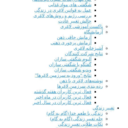
شگفتی های مواد غذایی
عمل به قوانین لاغری در زندگی
بررسی رژیم‌ و روش‌های لاغری
چالش تغییر عادت
پاکست آموزشی لاغری
آزمایشگاه
آزمایش چاقی ذهن
آزمایش پرخوری ذهنی
آشپزخانه لاغری
نتایج شرکت کنندگان
آلبوم شگفتی سازان
گفتگو با شگفتی سازان
ویدیو شگفتی سازان
نتایج “ورود به سرزمین لاغرها”
نوشته‌های لاغری با ذهن
رده بندی سرزمین لاغرها
فعال ترین کاربران هفته گذشته
فعال ترین کاربران در ماه اخیر
فعال ترین کاربران در سال اخیر
تغییر زندگی
زندگی با طعم خدا (گام به گام)
چله تغییر زندگی (گام به گام)
نکات طلایی تغییر زندگی