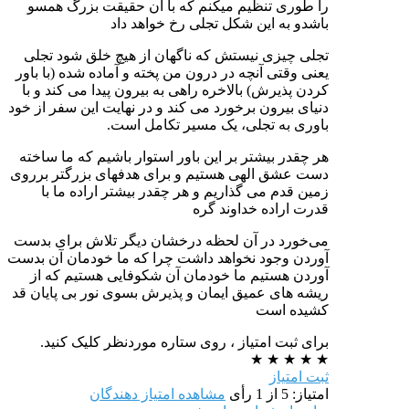
را طوری تنظیم میکنم که با آن حقیقت بزرگ همسو
باشدو به این شکل تجلی رخ خواهد داد
تجلی چیزی نيستش که ناگهان از هیچ خلق شود تجلی
یعنی وقتی آنچه در درون من پخته و آماده شده (با باور
کردن پذیرش) بالاخره راهی به بیرون پیدا می کند و با
دنیای بیرون برخورد می کند و در نهایت این سفر از خود
باوری به تجلی، یک مسیر تکامل است.
هر چقدر بیشتر بر این باور استوار باشیم که ما ساخته
دست عشق الهی هستیم و برای هدفهای بزرگتر برروی
زمین قدم می گذاریم و هر چقدر بیشتر اراده ما با
قدرت اراده خداوند گره
می‌خورد در آن لحظه درخشان دیگر تلاش برای بدست
آوردن وجود نخواهد داشت چرا که ما خودمان آن بدست
آوردن هستیم ما خودمان آن شکوفایی هستیم که از
ریشه های عمیق ایمان و پذیرش بسوی نور بی پایان قد
کشیده است
برای ثبت امتیاز ، روی ستاره موردنظر کلیک کنید.
★
★
★
★
★
ثبت امتیاز
امتیاز: 5 از 1 رأی
مشاهده امتیاز دهندگان