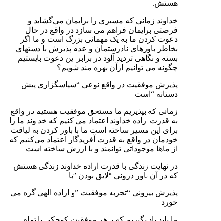
هستش.
خداوند زمانی که مسیری را برایمان می‌گشاید و
فرصتی برایمان فراهم می سازد در واقع در حال
دعوت کردن ما به یک مهمانی بزرگ است و ما اگر
بخاطر باورهای نادرستمان و عدم‌ پذیرش با دستهای
بسته و نگاهی تردید آلود در برابر این دعوت بایستیم
چگونه می توانیم ازآن بهره مند شویم؟
پذیرش موفقیت در واقع نوعی “سپاسگزاری پیش
دستانه “است
زمانی که بپذیریم ما مستحق موفقیت هستیم در واقع
به قدرت اراده خداوند اعتماد می کنیم که خداوند ما را
برای این مسیر ساخته است ما با باور کردن به لیاقت
خودمان در واقع به قدرت آفریدگار اعتماد می‌کنیم که
از ماها موجوداتی توانمند و با ارزش ساخته است
در نهایت زندگی با قدرت اراده خداوند زندگی هستش
که در آن باور درونی “لایق بودن ”با
پذیرش بیرونی “تجربه موفقیت ”و اراده الهی گره می
خورد
ما باید یاد بگیریم که با هر موفقیت کوچکی با تمام