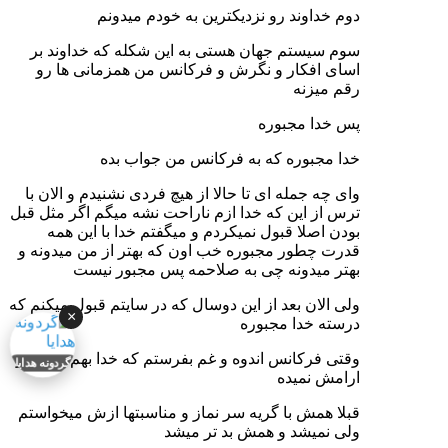
دوم خداوند رو نزدیکترین به خودم میدونم
سوم سیستم جهان هستی به این شکله که خداوند بر
اسای افکار و نگرش و فرکانس من همزمانی ها رو
رقم میزنه
پس خدا مجبوره
خدا مجبوره که به فرکانس من جواب بده
وای چه جمله ای تا حالا از هیچ فردی نشنیدم و الان با
ترس از این که خدا ازم ناراحت نشه میگم اگر مثل قبل
بودن اصلا قبول نمیکردم و میگفتم خدا با این همه
قدرت چطور مجبوره خب اون که بهتر از من میدونه و
بهتر میدونه چی به صلاحمه پس مجبور نیست
ولی الان بعد از این دوسال که در سایتم قبول میکنم که
×
درسته خدا مجبوره
وقتی فرکانس اندوه و غم بفرستم که خدا بهم شادی و
گردونه هدایا
ارامش نمیده
قبلا همش با گریه سر نماز و مناسبتها ازش میخواستم
ولی نمیشد و همش بد تر میشد