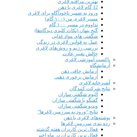
بهترین مراقبه لاغری
12 گام لاغری با ذهن
ورود به ضمیر ناخودآگاه برای لاغری
مسیر لاغری من (۱۰۰ گام)
تداووم در مسیر ۱۰۰ گام
گنج پنهان (نکات کلیدی دیدگاه‌ها)
شگفتی های مواد غذایی
عمل به قوانین لاغری در زندگی
بررسی رژیم‌ و روش‌های لاغری
چالش تغییر عادت
پاکست آموزشی لاغری
آزمایشگاه
آزمایش چاقی ذهن
آزمایش پرخوری ذهنی
آشپزخانه لاغری
نتایج شرکت کنندگان
آلبوم شگفتی سازان
گفتگو با شگفتی سازان
ویدیو شگفتی سازان
نتایج “ورود به سرزمین لاغرها”
نوشته‌های لاغری با ذهن
رده بندی سرزمین لاغرها
فعال ترین کاربران هفته گذشته
فعال ترین کاربران در ماه اخیر