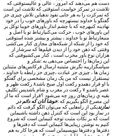
دست هم می‌دهند که امروز ، عالی و عالیستوقتی که
تلاشت در تمرکز حواست استوقتی که تلاشت این است
که تمرکزت را به هر جایی نفوذ ندهیاین تلاش چیزی جز
گفتگو با خداوند نیستهرچه که باورهای خوب را در خود
نهادینه کنیهرچه که با چشم انداز باورهای خوببا توکل بر
این باورهای خوب ، حرکت می‌کنیارتباط تو با اصل و
منبعارتباط تو با خداوند ، بیشتر و بیشتر شده استوقتی
که خود را از شبکه از شبکه‌های مجازی کنار می‌کشی
وقتتی که ذهن خود را از دیدن فیلم‌ها که سرشار از
هزاران نوع باور مخرب است ، کنار می‌کشیوقتی که
این زمان‌ها را اختصاص می‌دهی به :شکر و
سپاسگزاریبه نگرش مثبتبه ارسال فرکانس‌های مثبتاین
زمان ها ، چیزی جز عبادت ،چیزی جز رابطه با خداوند ،
نیستقرار نیست که من یک زمان مشخصی برای گفتگو
با او قرار دهمدو رکعت اول صبح باشد۸ رکعت ظهر و
عصر باشدو ۷ رکعت در مغرب و شام باشدپس تکلیفِ
بقیه یِ زمان‌های روز چه می‌شود ؟قرار است که ما از
این مصرع الگو بگیریم که :
خوشا آنان که دائم در
نمازند
یکی از راه‌هایی که می‌توان الگو گرفت که دائم
در نماز بود این است که کنترل ذهن داشته باشیماین
است که بر نکات مثبت توجه کنیماین است که شروع
کنیم به نوشتن زیبایی‌ها کنیماین است که دفترها و
دفترها و دفترها بنویسیماین است که هرجا کار به هم
گره خوردخیلی با آرامش به خود بگوییمدر بهترین