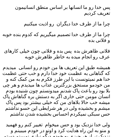
پس خدا رو ما انسانها بر اساس منطق انسانیمون
تعریف کردیم
چرا ما از طرف خدا دیگران رو اذیت میکنیم
چرا ما از طرف خدا تصمیم میگیریم که کدوم بنده خوبه
و فلانی بده
فلانی ظاهرش بده پس بده و فلانی چون خیلی کارهای
عرف رو انجام میده به خاطر ظاهرش خوبه
همیشه طبق این تعریف ها من خودم رو انسانی میدیدم
که گناهانی به عظمت خود خدا دارم و خب حتی عظمت
خدا هم نمیتونست با این طرز فکرم به من کمک کنه و
من خودمو مستحق بزرگترین عذاب ها میدیدم و هر چی
بلا بود رو باعث پاک شدنم میدونستم چون شنیده بودم
انسان مومن حتی خاری اگر به دستش بره گناهاش پاک
میشه خب حالا بلاهای من که خیلی بیشتر بود پس پاک
میشم و بخشیده ولی در هر شرایطی این حسو نداشتم
حس سبکی نمیکردم احساس بخشیده شدن نداشتم
ولی خدا نزدیک بود و حس میخوام تغییر کنم رو فهمید
و منو به این راه هدایت کرد و اونو در خودم میبینم و
نزدیک تر از هر چیزی به خودم دیگه نیازی نمیبینم دستم