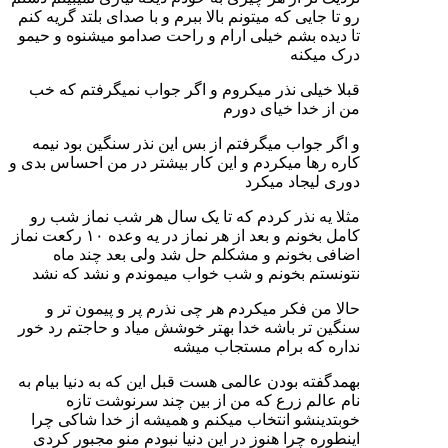
رو تا جایی که میتونم بالا ببرم و با صدای بلتد گریه کنم
تا دیده بشم خیلی ارام و راحت صدامو میشنوه و حیمو
درک میکنه
قبلا خیلی نذر میکروم و اگر جواب نمیگرفتم که خب
من از خدا خیای دورم
و اگر جواب میگرفتم از بس این نذر سنگین بود نیمه
کاره رها میکردم و این کار بیشتر در من احساس بدی و
دوری لیجاد میکرد
مثلا یه نذر کردم که تا یک سال هر شب نماز شب رو
کامل بخونم و بعد از هر نماز در یه وعده ۱۰ رکعت نماز
اضافی بخونم و مشکلم حل شد ولی بعد چند ماه
نتونستم بخونم و شب خواب میموندم و نشد که نشد
حالا من فکر میکردم هر چی نذرم پر و پیمون تر و
سنگین تر باشه خدا بهتر خوشش میاد و حاجتم رد خور
نداره که برام مستجاب میشه
بهمدگفته بودن عالمی هست قبل این که به دنیا بیام به
نام عالم زرع که من از بین چند سرنوشت تازه
خوبتدینشو انتخاب میکنم و همیشه از خدا شاکی چرا
اینطوره چرا هنوز در این دنیا نبودم منو مجبور کردی