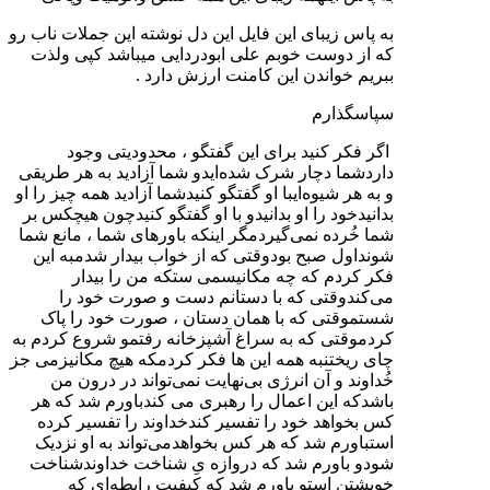
به پاس زیبای این فایل این دل نوشته این جملات ناب رو
که از دوست خوبم علی ابودردایی میباشد کپی ولذت
ببریم خواندن این کامنت ارزش دارد .
سپاسگذارم
اگر فکر کنید برای این گفتگو ، محدودیتی وجود
داردشما دچار شرک شده‌ایدو شما آزادید به هر طریقی
و به هر شیوه‌ایبا او گفتگو کنیدشما آزادید همه چیز را او
بدانیدخود را او بدانیدو با او گفتگو کنیدچون هیچکس بر
شما خُرده نمی‌گیردمگر اینکه باورهای شما ، مانع شما
شونداول صبح بودوقتی که از خواب بیدار شدمبه این
فکر کردم که چه مکانیسمی ستکه من را بیدار
می‌کندوقتی که با دستانم دست و صورت خود را
شستموقتی که با همان دستان ، صورت خود را پاک
کردموقتی که به سراغ آشپزخانه رفتمو شروع کردم به
چای ریختنبه همه این ها فکر کردمکه هیچ مکانیزمی جز
خُداوند و آن انرژی بی‌نهایت نمی‌تواند در درون من
باشدکه این اعمال را رهبری می کندباورم شد که هر
کس بخواهد خود را تفسیر کندخداوند را تفسیر کرده
استباورم شد که هر کس بخواهدمی‌تواند به او نزدیک
شودو باورم شد که دروازه یِ شناخت خداوندشناخت
خویشتن استو باورم شد که کیفیت رابطه‌ای که