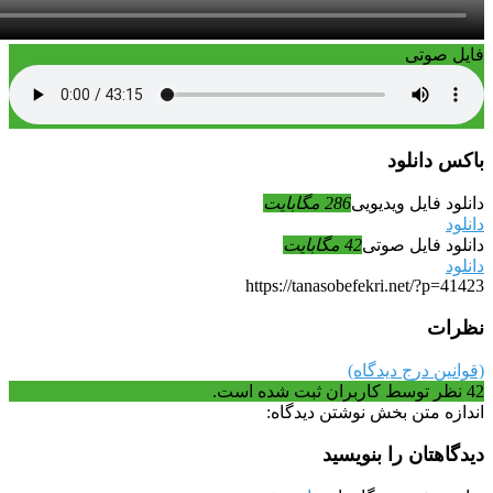
فایل صوتی
باکس دانلود
دانلود فایل ویدیویی
286 مگابایت
دانلود
دانلود فایل صوتی
42 مگابایت
دانلود
https://tanasobefekri.net/?p=41423
نظرات
(قوانین درج دیدگاه)
42
نظر توسط کاربران ثبت شده است.
اندازه متن بخش نوشتن دیدگاه:
دیدگاهتان را بنویسید