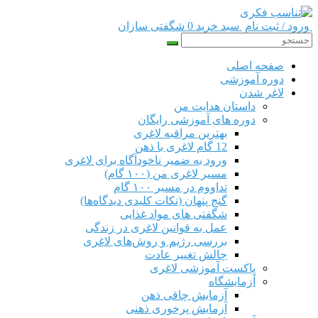
ورود / ثبت نام
سبد خرید 0
شگفتی سازان
صفحه اصلی
دوره‌ آموزشی
لاغر شدن
داستان هدایت من
دوره های آموزشی رایگان
بهترین مراقبه لاغری
12 گام لاغری با ذهن
ورود به ضمیر ناخودآگاه برای لاغری
مسیر لاغری من (۱۰۰ گام)
تداووم در مسیر ۱۰۰ گام
گنج پنهان (نکات کلیدی دیدگاه‌ها)
شگفتی های مواد غذایی
عمل به قوانین لاغری در زندگی
بررسی رژیم‌ و روش‌های لاغری
چالش تغییر عادت
پاکست آموزشی لاغری
آزمایشگاه
آزمایش چاقی ذهن
آزمایش پرخوری ذهنی