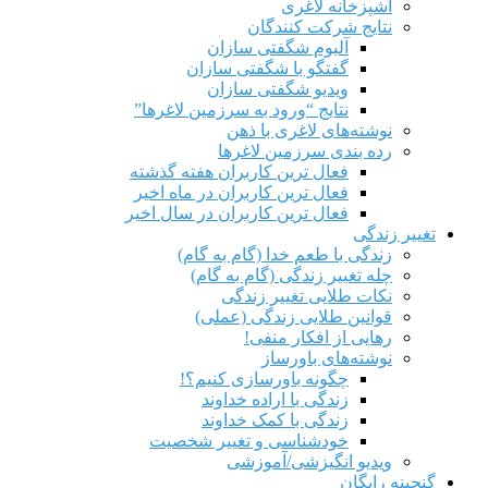
آشپزخانه لاغری
نتایج شرکت کنندگان
آلبوم شگفتی سازان
گفتگو با شگفتی سازان
ویدیو شگفتی سازان
نتایج “ورود به سرزمین لاغرها”
نوشته‌های لاغری با ذهن
رده بندی سرزمین لاغرها
فعال ترین کاربران هفته گذشته
فعال ترین کاربران در ماه اخیر
فعال ترین کاربران در سال اخیر
تغییر زندگی
زندگی با طعم خدا (گام به گام)
چله تغییر زندگی (گام به گام)
نکات طلایی تغییر زندگی
قوانین طلایی زندگی (عملی)
رهایی از افکار منفی!
نوشته‌های باورساز
چگونه باورسازی کنیم؟!
زندگی با اراده خداوند
زندگی با کمک خداوند
خودشناسی و تغییر شخصیت
ویدیو انگیزشی/آموزشی
گنجینه رایگان