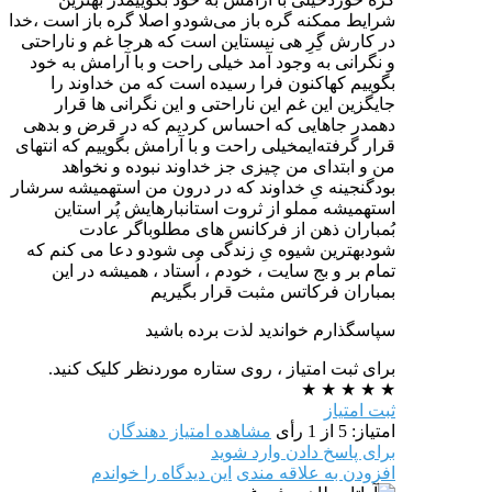
شرایط ممکنه گره باز می‌شودو اصلا گره باز است ،خدا
در کارش گِرِ هی نیستاین است که هرجا غم و ناراحتی
و نگرانی به وجود آمد خیلی راحت و با آرامش به خود
بگوییم کهاکنون فرا رسیده است که من خداوند را
جایگزین این غم این ناراحتی و این نگرانی ها قرار
دهمدر جاهایی که احساس کردیم که در قرض و بدهی
قرار گرفته‌ایمخیلی راحت و با آرامش بگوییم که انتهای
من و ابتدای من چیزی جز خداوند نبوده و نخواهد
بودگنجینه یِ خداوند که در درون من استهمیشه سرشار
استهمیشه مملو از ثروت استانبارهایش پُر استاین
بُمباران ذهن از فرکانس های مطلوباگر عادت
شودبهترین شیوه یِ زندگی می شودو دعا می کنم که
تمام بر و بج سایت ، خودم ، اُستاد ، همیشه در این
بمباران فرکاتس مثبت قرار بگیریم
سپاسگذارم خواندید لذت برده باشید
برای ثبت امتیاز ، روی ستاره موردنظر کلیک کنید.
★
★
★
★
★
ثبت امتیاز
امتیاز: 5 از 1 رأی
مشاهده امتیاز دهندگان
برای پاسخ دادن وارد شوید
افزودن به علاقه مندی
این دیدگاه را خواندم