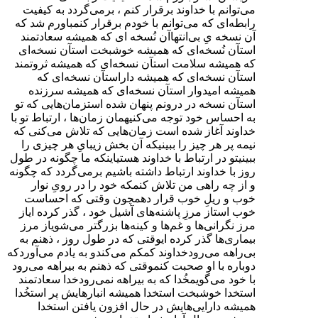
می‌توانم با خداوند برقرار کنم ، برمی‌گردد به کیفیت
رابطه‌ای که می‌توانم با خودم برقرار کنمباورم شد که
آن نسخه یِ بی‌انتهاآن نُسخه‌ ای که همیشه سعادتمند
استآن نُسخه‌ای که همیشه خوشبخت استآن نسخه‌ای
که همیشه سلامت استآن نسخه‌ای که همیشه ثروتمند
استآن نسخه‌ای که همیشه داراستآن نسخه‌ای که
همیشه امیدوار استآن نسخه‌ای که همیشه سرزنده
استآن نسخه در درونم پنهان شده استزمان‌هایی که تو
به احساس خود توجه می‌کنیهمان زمان‌ها ، ارتباط تو با
خداوند آغاز شده است زمان‌هایی که تلاش می‌کنی که
نیمه پر هر چیز را ببینیکه آن بخش زیبایِ هر چیزی را
ببینیتو در ارتباط با خداوند هستیاینکه ما چگونه در طول
روز با خداوند ارتباط داشته باشیم برمی‌گردد که چگونه
و از چه راهی من تلاش کنمکه خود را در رویِ نوار
خوب و ریلِ خوب قرار دهمچون وقتی که احساست
خوب استاز مرزِ پاشنه‌های آشیل خود ، گذر کرده ایاز
مرز نگرانی‌ها و غم‌ها و کینه‌ها بزرگتر می‌شویاز مرز
بیماری‌ها گذر کرده ایوقتی که در طول روز ، ذهنم به
بی‌راهه می‌رودخداوند کمکم می‌کندو به یادم می‌آوردکه
دوباره با او صحبت کنموقتی که ذهنم به بیراهه می‌رود
با خود می‌گویمخُدا که به بیراهه نمی‌رودخدا سعادتمند
استخدا خوشبخت استخدا همیشه انبارهایش پر استخُدا
همیشه دارایی‌هایش در حال افزون یافتن استخدا