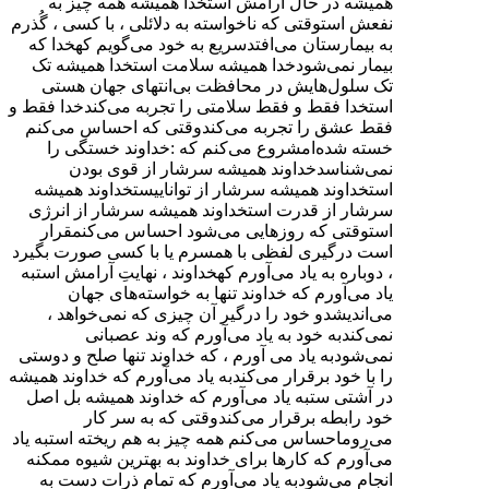
همیشه در حال آرامش استخدا همیشه همه چیز به
نفعش استوقتی که ناخواسته به دلائلی ، با کسی ، گُذرم
به بیمارستان می‌افتدسریع به خود می‌گویم کهخدا که
بیمار نمی‌شودخدا همیشه سلامت استخدا همیشه تک
تک سلول‌هایش در محافظت بی‌انتهای جهان هستی
استخدا فقط و فقط سلامتی را تجربه می‌کندخدا فقط و
فقط عشق را تجربه می‌کندوقتی که احساس می‌کنم
خسته شده‌امشروع می‌کنم که :خداوند خستگی را
نمی‌شناسدخداوند همیشه سرشار از قوی بودن
استخداوند همیشه سرشار از تواناییستخداوند همیشه
سرشار از قدرت استخداوند همیشه سرشار از انرژی
استوقتی که روزهایی می‌شود احساس می‌کنمقرار
است درگیری لفظی با همسرم یا با کسی صورت بگیرد
، دوباره به یاد می‌آورم کهخداوند ، نهایتِ آرامش استبه
یاد می‌آورم که خداوند تنها به خواسته‌های جهان
می‌اندیشدو خود را درگیر آن چیزی که نمی‌خواهد ،
نمی‌کندبه خود به یاد می‌آورم که وند عصبانی
نمی‌شودبه یاد می آورم ، که خداوند تنها صلح و دوستی
را با خود برقرار می‌کندبه یاد می‌آورم که خداوند همیشه
در آشتی ستبه یاد می‌آورم که خداوند همیشه بل اصل
خود رابطه برقرار می‌کندوقتی که به سر کار
می‌روماحساس می‌کنم همه چیز به هم ریخته استبه یاد
می‌آورم که کارها برای خداوند به بهترین شیوه ممکنه
انجام می‌شودبه یاد می‌آورم که تمام ذرات دست به