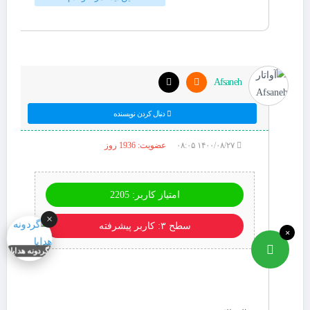
Afsaneh
دنبال کردن نویسنده
۱۴۰۰/۰۸/۲۷ ۰۸:۰۵
عضویت: 1936 روز
امتیاز کاربر: 2205
×
سطح ۳: کاربر پیشرفته
×
گردونه هدایا