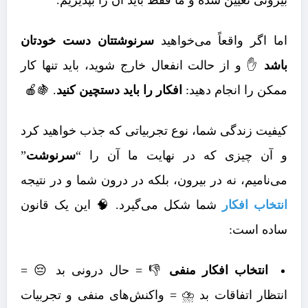
بیرونی تعیین شده و ما فقط باید آن را بپذیریم.
اما اگر واقعاً می‌خواهید
سرنوشتتان دست خودتان
باشد
✋ و از حالت انفعال خارج شوید، باید تنها کار
ممکن را انجام دهید:
افکار را باید دستچین کنید
. 🍇🍎
کیفیت زندگی شما، نوع تجربیاتی که جذب خواهید کرد
و آن چیزی که در نهایت ما آن را “
سرنوشت
”
می‌نامیم، نه در بیرون، بلکه در درون شما و در نتیجه
انتخاب افکار
شما شکل می‌گیرد. 🧠 این یک قانون
ساده است:
انتخاب افکار منفی
👎 = حال درونی بد 😔 =
انتظار اتفاقات بد ⛈️ = واکنش‌های منفی و تجربیات