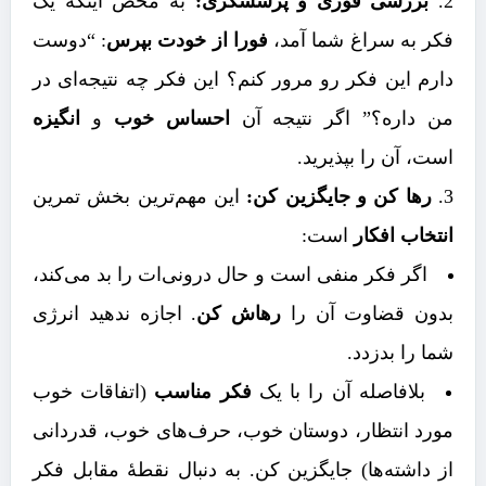
بررسی فوری و پرسشگری:
به محض اینکه یک
فکر به سراغ شما آمد،
فورا از خودت بپرس
: “دوست
دارم این فکر رو مرور کنم؟ این فکر چه نتیجه‌ای در
من داره؟” اگر نتیجه آن
احساس خوب
و
انگیزه
است، آن را بپذیرید.
رها کن و جایگزین کن:
این مهم‌ترین بخش تمرین
انتخاب افکار
است:
اگر فکر منفی است و حال درونی‌ات را بد می‌کند،
بدون قضاوت آن را
رهاش کن
. اجازه ندهید انرژی
شما را بدزدد.
بلافاصله آن را با یک
فکر مناسب
(اتفاقات خوب
مورد انتظار، دوستان خوب، حرف‌های خوب، قدردانی
از داشته‌ها) جایگزین کن. به دنبال نقطۀ مقابل فکر