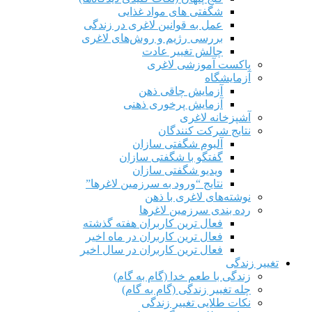
شگفتی های مواد غذایی
عمل به قوانین لاغری در زندگی
بررسی رژیم‌ و روش‌های لاغری
چالش تغییر عادت
پاکست آموزشی لاغری
آزمایشگاه
آزمایش چاقی ذهن
آزمایش پرخوری ذهنی
آشپزخانه لاغری
نتایج شرکت کنندگان
آلبوم شگفتی سازان
گفتگو با شگفتی سازان
ویدیو شگفتی سازان
نتایج “ورود به سرزمین لاغرها”
نوشته‌های لاغری با ذهن
رده بندی سرزمین لاغرها
فعال ترین کاربران هفته گذشته
فعال ترین کاربران در ماه اخیر
فعال ترین کاربران در سال اخیر
تغییر زندگی
زندگی با طعم خدا (گام به گام)
چله تغییر زندگی (گام به گام)
نکات طلایی تغییر زندگی