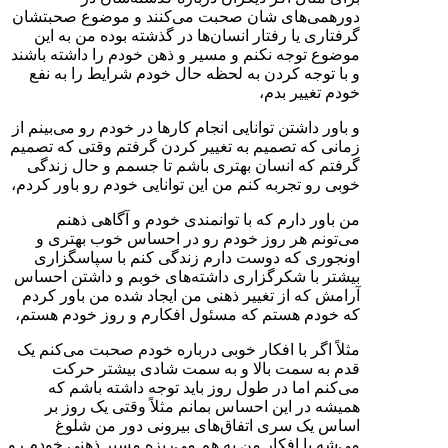
دورهمی‌های شان صحبت می‌کنند و موضوع صحبتشان
گرفتاری یا رفتار انسان‌ها در گذشته بوده من به این
موضوع توجه نکنم و مسیر و ذهن خودم را داشته باشند
و با توجه کردن به لحظه حال خودم شرایط را به نفع
خودم تغییر بدم،
و باور داشتن توانایی انجام کارها در خودم رو می‌بینم از
زمانی که تصمیم به تغییر کردن گرفتم وقتی که تصمیم
گرفتم که انسان بهتری باشم تا جسمم و حال زندگی
خوبی رو تجربه کنم من این توانایی خودم رو باور کردم،
من باور دارم که با توانمندی خودم و آگاهی ذهنم
می‌تونم هر روز خودم رو در احساس خوب بهتری و
اونجوری که دوست دارم زندگی کنم با سپاسگزاری
بیشتر با شکرگزاری داشته‌های خوبم و داشتن احساس
آرامش که از تغییر ذهنی من ایجاد شده من باور کردم
که خودم هستم که مسئول افکارم و روز خودم هستم،
مثلاً اگر با افکار خوبی درباره خودم صحبت می‌کنم یک
قدم به سمت بالا و به سمت شادی بیشتر حرکت
می‌کنم اما در طول روز باید توجه داشته باشم که
همیشه در این احساس بمانم مثلاً وقتی یک روز بر
اساس یک سری اتفاق‌های بیرونی دور من شلوغ
می‌شه یا افکار من به هم می‌ریزه مسیر ذهنی خودم رو