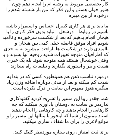
کار تخصصی مربوط به رشته ام را انجام دهم چون
هنوز جوان هستم و این فکر که من بازنشسته شدم را
درخودم از بین میبرم
ما باید برای هر کاری کنترل احساس و استمرار داشته
باشیم در روابط – درشغل – نباید بدون فکر کاری را با
هیجان انجام بدهیم که بعد از شکست سرخورده و ناامید
شویم افراد موفق فاصله خیلی کمی بین هیجان و
ناامیدی دارند در شکست ها ناراحت میشوند نه به حدی
که اطرافیان متوجه تغییرات شدید روحیه آنها بشوند و یا
وقتی خوشحال هستند همه متوجه شوند بله یک خبری
هست و بنر و استوری بگذارند و تبلیغات راه بیندازند
درمورد تناسب ذهن هم همینطوره کسی که درابتدا به
شدت کم میکنه و بعد از مدتی دوباره اضافه وزن زیاد
میگیره هنوز مفهوم این سایت را درک نکرده است .
شما چقدر زیبا این مسیر را تشریح کردید گفتیدکاری
ندارددراین سایت به دوستان یادآوری میکنید که چه
کارهایی را انجام بدهند و چه کارهایی را انجام ندهند .
استاد ممنون از شما که اینجور با مثالها این مسیر را و
موانع لاغری را برای ما شفاف سازی میکنید.
برای ثبت امتیاز ، روی ستاره موردنظر کلیک کنید.