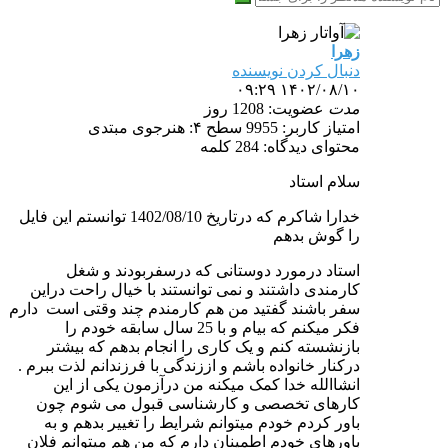
زهرا
دنبال کردن نویسنده
۱۴۰۲/۰۸/۱۰ ۰۹:۲۹
مدت
عضویت: 1208 روز
امتیاز کاربر: 9955
سطح ۴: هنرجوی مبتدی
محتوای دیدگاه: 284 کلمه
سلام استاد
خدارا شاکرم که درتاریخ 1402/08/10 توانستم این فایل
را گوش بدهم
استاد درمورد دوستانی که درسفربودند و شغل
کارمندی داشتند و نمی توانستند با خیال راحت دراین
سفر باشند گفتید من هم کارمندم چند وقتی است دارم
فکر میکنم که بیام و با 25 سال سابقه خودم را
بازنشسته کنم و یک کاری را انجام بدهم که بیشتر
درکنار خانواده باشم و اززندگی با فرزندانم لذت ببرم .
انشاالله خدا کمک میکنه من درآزمون یکی از این
کارهای تخصصی و کارشناسی قبول می شوم چون
باور کردم خودم میتوانم شرایط را تغییر بدهم و به
باورهای خودم اطمینان دارم که من هم میتوانم فلان