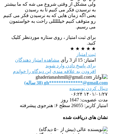
ولی مشکل از وقتی شروع می شه که ما بیشتر
به نرسیدن فکر می کنیم تا به رسیدن
یعنی اگه زمان هایی که به نرسیدن فکر می کنیم
رو متوقف کنیم خیلللللی راحت به خواستمون
می رسیم.
برای ثبت امتیاز ، روی ستاره موردنظر کلیک
کنید.
★
★
★
★
★
ثبت امتیاز
امتیاز: 15 از 3 رأی
مشاهده امتیاز دهندگان
برای پاسخ دادن وارد شوید
افزودن به علاقه مندی
این دیدگاه را خواندم
gh**************@gmail.com (38 ساله)
دنبال کردن نویسنده
۱۴۰۱/۰۱/۲۷ ۰۶:۲۴
مدت
عضویت: 1647 روز
امتیاز کاربر: 26055
سطح ۶: هنرجوی پیشرفته
نشان های دریافت شده