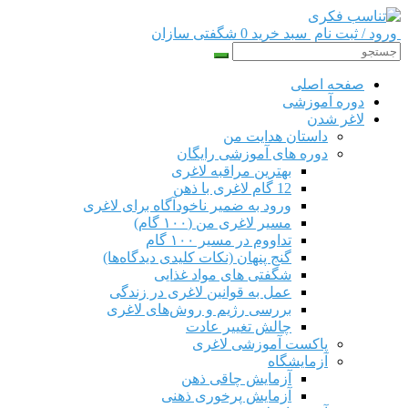
ورود / ثبت نام
سبد خرید 0
شگفتی سازان
صفحه اصلی
دوره‌ آموزشی
لاغر شدن
داستان هدایت من
دوره های آموزشی رایگان
بهترین مراقبه لاغری
12 گام لاغری با ذهن
ورود به ضمیر ناخودآگاه برای لاغری
مسیر لاغری من (۱۰۰ گام)
تداووم در مسیر ۱۰۰ گام
گنج پنهان (نکات کلیدی دیدگاه‌ها)
شگفتی های مواد غذایی
عمل به قوانین لاغری در زندگی
بررسی رژیم‌ و روش‌های لاغری
چالش تغییر عادت
پاکست آموزشی لاغری
آزمایشگاه
آزمایش چاقی ذهن
آزمایش پرخوری ذهنی