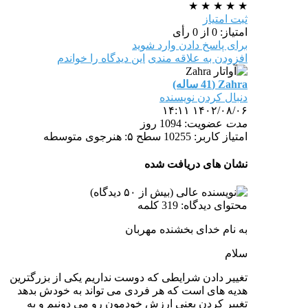
★
★
★
★
★
ثبت امتیاز
امتیاز: 0 از 0 رأی
برای پاسخ دادن وارد شوید
افزودن به علاقه مندی
این دیدگاه را خواندم
Zahra (41 ساله)
دنبال کردن نویسنده
۱۴۰۲/۰۸/۰۶ ۱۴:۱۱
مدت
عضویت: 1094 روز
امتیاز کاربر: 10255
سطح ۵: هنرجوی متوسطه
نشان های دریافت شده
محتوای دیدگاه: 319 کلمه
به نام خدای بخشنده مهربان
سلام
تغییر دادن شرایطی که دوست نداریم یکی از بزرگترین
هدیه های است که هر فردی می تواند به خودش بدهد
تغییر کردن یعنی ارزش خودمون رو می دونیم و به