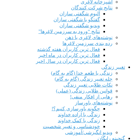
آشپزخانه لاغری
نتایج شرکت کنندگان
آلبوم شگفتی سازان
گفتگو با شگفتی سازان
ویدیو شگفتی سازان
نتایج “ورود به سرزمین لاغرها”
نوشته‌های لاغری با ذهن
رده بندی سرزمین لاغرها
فعال ترین کاربران هفته گذشته
فعال ترین کاربران در ماه اخیر
فعال ترین کاربران در سال اخیر
تغییر زندگی
زندگی با طعم خدا (گام به گام)
چله تغییر زندگی (گام به گام)
نکات طلایی تغییر زندگی
قوانین طلایی زندگی (عملی)
رهایی از افکار منفی!
نوشته‌های باورساز
چگونه باورسازی کنیم؟!
زندگی با اراده خداوند
زندگی با کمک خداوند
خودشناسی و تغییر شخصیت
ویدیو انگیزشی/آموزشی
گنجینه رایگان