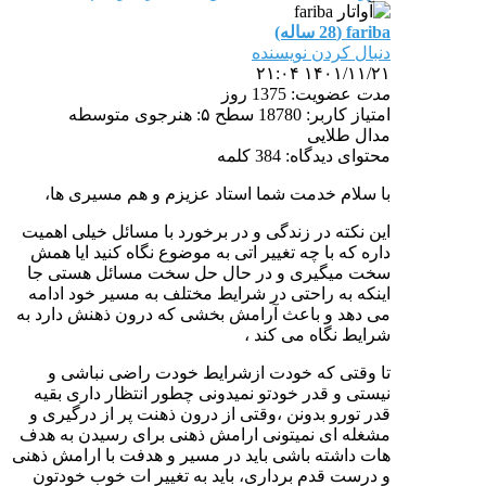
fariba (28 ساله)
دنبال کردن نویسنده
۱۴۰۱/۱۱/۲۱ ۲۱:۰۴
مدت
عضویت: 1375 روز
امتیاز کاربر: 18780
سطح ۵: هنرجوی متوسطه
مدال طلایی
محتوای دیدگاه: 384 کلمه
با سلام خدمت شما استاد عزیزم و هم مسیری ها،
این نکته در زندگی و در برخورد با مسائل خیلی اهمیت
داره که با چه تغییر اتی به موضوع نگاه کنید ایا همش
سخت میگیری و در حال حل سخت مسائل هستی جا
اینکه به راحتی در شرایط مختلف به مسیر خود ادامه
می دهد و باعث آرامش بخشی که درون ذهنش دارد به
شرایط نگاه می کند ،
تا وقتی که خودت ازشرایط خودت راضی نباشی و
نیستی و قدر خودتو نمیدونی چطور انتظار داری بقیه
قدر تورو بدونن ،وقتی از درون ذهنت پر از درگیری و
مشغله ای نمیتونی ارامش ذهنی برای رسیدن به هدف
هات داشته باشی باید در مسیر و هدفت با ارامش ذهنی
و درست قدم برداری، باید به تغییر ات خوب خودتون