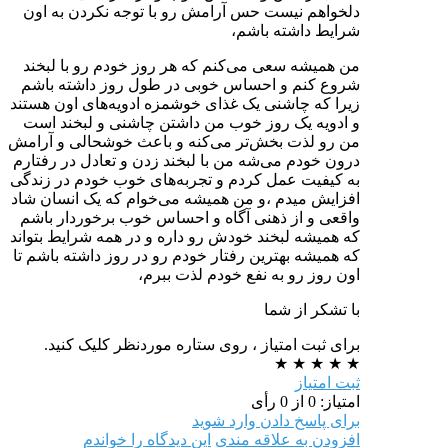
دلخواهم نیست حس آرامش رو با توجه نکردن به اون
شرایط داشته باشم،
من همیشه سعی می‌کنم که هر روز خودم رو با لبخند
شروع کنم و احساس خوبی در طول روز داشته باشم
زیرا که چاشنی یک غذای خوشمزه ادویه‌های اون هستند
و ادویه یک روز خوب من داشتن چاشنی و لبخند است
من رو لذت بخش‌تر می‌کنه و باعث خوشحالی و آرامش
درون خودم می‌شه من با لبخند زدن و تعادل در رفتارم
به کیفیت عمل کردم و تجربه‌های خوب خودم در زندگی
افزایش میدم ،و من همیشه می‌خوام که یک انسان شاد
واقعی و از ذهنی آگاه و احساس خوب برخوردار باشم
که همیشه لبخند خودش رو داره و در همه شرایط بتواند
که همیشه بهترین رفتار خودم رو در روز داشته باشم تا
اون روز رو به نفع خودم لذت ببرم،
با تشکر از شما
برای ثبت امتیاز ، روی ستاره موردنظر کلیک کنید.
★
★
★
★
★
ثبت امتیاز
امتیاز: 0 از 0 رأی
برای پاسخ دادن وارد شوید
افزودن به علاقه مندی
این دیدگاه را خواندم