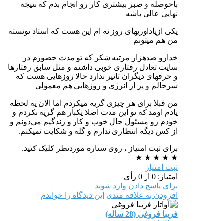
باحوصله و صبر بیشتری کار رو انجام بدم که نتیجه
نهایی عالی باشه
یکی ازیاداوریهای روزانه ام این هست که استاد تونسته
من هم میتونم
خدارو صدهزار مرتبه شکر که تو مدت حضورم در
سایت تعادل رفتاری خوبی داشتم و مثل سابق رفتارها
و حرفهای دیگران تاثیر ندارد حالا روزهایی هست که
سرحالم و پر از انرژی و روزهایی هم معمولی
من قبلا برای هر چیزی گریه میکردم اما الان یه لحظه
یادم اومد که تو این مدت اصلا یکبار هم گریه نکردم و
خودم رو مسئول حال خوب و کار و زندگیم می‌دونم و
از کس دیگه انتظاری ندارم و گله و شکایت نمیکنم.
برای ثبت امتیاز ، روی ستاره موردنظر کلیک کنید.
★
★
★
★
★
ثبت امتیاز
امتیاز: 0 از 0 رأی
برای پاسخ دادن وارد شوید
افزودن به علاقه مندی
این دیدگاه را خواندم
فریبا فروغی (28 ساله)