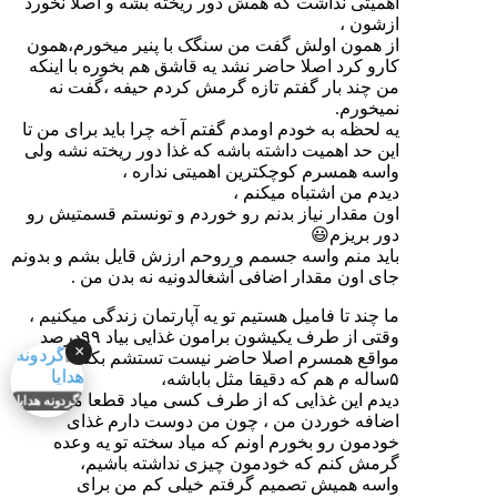
اهمیتی نداشت که همش دور ریخته بشه و اصلا نخورد
ازشون ،
از همون اولش گفت من سنگک با پنیر میخورم،همون
کارو کرد اصلا حاضر نشد یه قاشق هم بخوره با اینکه
من چند بار گفتم تازه گرمش کردم حیفه ،گفت نه
نمیخورم.
یه لحظه به خودم اومدم گفتم آخه چرا باید برای من تا
این حد اهمیت داشته باشه که غذا دور ریخته نشه ولی
واسه همسرم کوچکترین اهمیتی نداره ،
دیدم من اشتباه میکنم ،
اون مقدار نیاز بدنم رو خوردم و تونستم قسمتیش رو
دور بریزم😃
باید منم واسه جسمم و روحم ارزش قایل بشم و بدونم
جای اون مقدار اضافی آشغالدونیه نه بدن من .
ما چند تا فامیل هستیم تو یه آپارتمان زندگی میکنیم ،
وقتی از طرف یکیشون برامون غذایی بیاد ۹۹درصد
×
مواقع همسرم اصلا حاضر نیست تستشم بکنه دختر
۵ساله م هم که دقیقا مثل باباشه،
دیدم این غذایی که از طرف کسی میاد قطعا میشه
گردونه هدایا
اضافه خوردن من ، چون من دوست دارم غذای
خودمون رو بخورم اونم که میاد سخته تو یه وعده
گرمش کنم که خودمون چیزی نداشته باشیم،
واسه همیش تصمیم گرفتم خیلی کم من برای