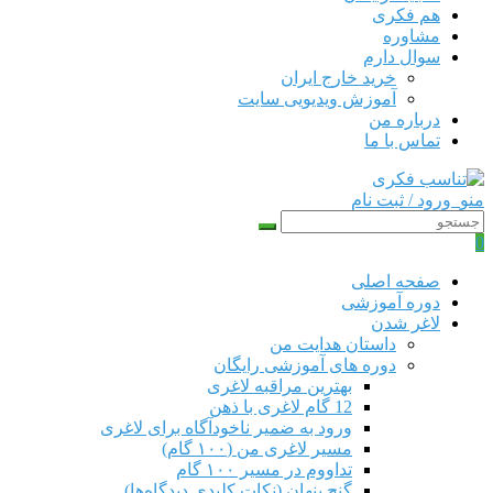
هم‌ فکری
مشاوره
سوال دارم
خرید خارج ایران
آموزش ویدیویی سایت
درباره من
تماس با ما
منو
ورود / ثبت نام
0
صفحه اصلی
دوره‌ آموزشی
لاغر شدن
داستان هدایت من
دوره های آموزشی رایگان
بهترین مراقبه لاغری
12 گام لاغری با ذهن
ورود به ضمیر ناخودآگاه برای لاغری
مسیر لاغری من (۱۰۰ گام)
تداووم در مسیر ۱۰۰ گام
گنج پنهان (نکات کلیدی دیدگاه‌ها)