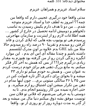
محتوای دیدگاه: 331 کلمه
سلام استاد عزیزم و همراهان عزیزم
مدتی واقعا خود درگیری عجیبی دارم که واقعا من
چمه؟؟ امروز به لطف خدا و استاد عزیزم متوجه
شدم… من دو تا هدف دارم یکیش رسیدن به تناسب
دلخواهم و دومیش ادامه تحصیل در خارج از کشور …
همه اطلاعات لازم رو از اینترنت و سازمان مهاجرتی
پرسیدم هی تو یوتیوب بچه هایی که اپلای کردن و فاند
گرفتن رو میدیدم و تقریبا ۹۰ درصد راه رو میدونم حالا
مثلا من باید GRE بدم علاوه بر اون مدرک آیلتسمم
داشته باشم و چندتا مقاله آی اس آی بدم ، این موارد
انگیزه زندگی کردن رو از من گرفته بود هنوزم یه مقدار
زیادی درگیرم چرا؟؟ از بس که همش به آخر کار فکر
میکنم. یه مانع بزرگ ذهنی هم برای خودم درست کردم
به عنوان سن.. و همش به خودم میگم تو داری ۳۳
میشه و تا بخوای برای دکتری اگر تازه قبولت کنن در
سن ۳۵ یا ۳۶ سالگی میتونی بری… چون اینها مدام در
ذهن من تکرار میشن اون اشتیاق رو ازم میگیره.. و
حتی اجازه نمیده من کار روتینمو انجام بدم.. تا یه
دوستی یا یه حرفی می‌شنوم که فلانی تو فلان سن
تونست موفق بشه ذوق میکنم دنیا مال من میشه و بعد
از گذر یه مدت دوباره روز از نو روزی از نو.. واقعا