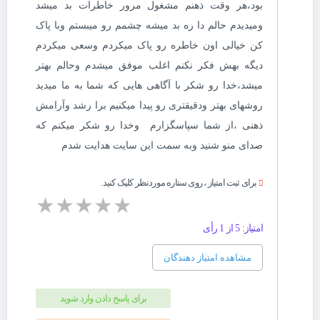
بود،هر وقت ذهنم مشغول مرور خاطرات بد میشد
ومیدیدم حالم دا ره بد میشه چشمم رو میبستم وبا پاک
کن خیالی اون خاطره رو پاک میکردم وسعی میکردم
دیگه بهش فکر نکنم اغلب موفق میشدم وحالم بهتر
میشد،خدا رو شکر با آگاهی هایی که شما به ما میدید
روشهای بهتر ودقیقتری رو پیدا میکنیم برا رشد وآرامش
ذهنی ،از شما سپاسگزارم وخدا رو شکر میکنم که
صدای منو شنید وبه سمت این سایت هدایت شدم
برای ثبت امتیاز ، روی ستاره موردنظر کلیک کنید.
★
★
★
★
★
امتیاز: 5 از 1 رأی
مشاهده امتیاز دهندگان
برای پاسخ دادن وارد شوید