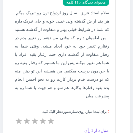
محتوای دیدگاه: 115 کلمه
سلام استاد عزیز . سال روز ازدواج تون رو تبریک میگم.
هر چند از ش گذشته ولی خیلی خوبه و جای تبریک داره
که شما در شرایط خیلی بهتر و متفاوت از گذشته هستید
. من اطمینان دارم که وقتی من ذهنم رو تغییر بدم در
رفتارم تغییر خود به خود ایجاد میشه. وقتی شما یه
رفتار متفاوت از گذشته داری حتما رفتار بقیه افراد با
شما هم تغییر میکنه پس این ما هستیم که رفتار بقیه رو
با خودمون درست میکنیم. من همیشه این تو ذهن منه
که تو درست قدم بردار کارت رو به نحو احسن انجام
بده بقیه رفتارها وکارها هم سو و هم جهت با شما رو به
پیشرفت میان .
برای ثبت امتیاز ، روی ستاره موردنظر کلیک کنید.
★
★
★
★
★
امتیاز: 5 از 1 رأی