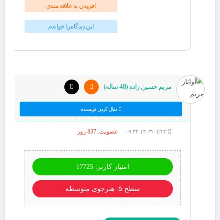
افزودن به علاقه مندی
این دیدگاه را خواندم
مریم حسین زاده (48 ساله)
دنبال کردن نویسنده
۱۴۰۳/۰۲/۲۳ ۰۹:۳۴
عضویت: 837 روز
امتیاز کاربر: 17725
سطح ۵: هنرجوی متوسطه