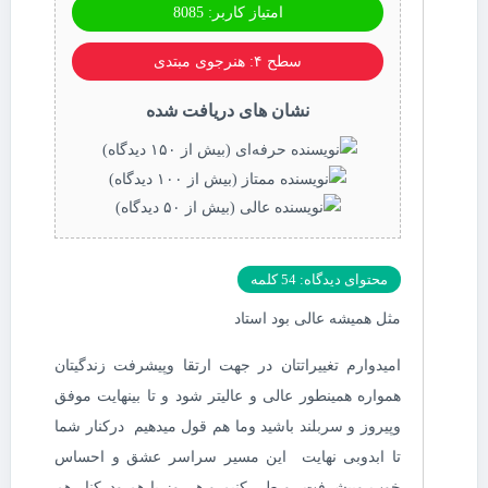
امتیاز کاربر: 8085
سطح ۴: هنرجوی مبتدی
نشان های دریافت شده
محتوای دیدگاه: 54 کلمه
مثل همیشه عالی بود استاد
امیدوارم تغییراتتان در جهت ارتقا وپیشرفت زندگیتان
همواره همینطور عالی و عالیتر شود و تا بینهایت موفق
وپیروز و سربلند باشید وما هم قول میدهیم درکنار شما
تا ابدوبی نهایت این مسیر سراسر عشق و احساس
خوب وپیشرفت رو طی کنیم و هرروز با هم ودرکنار هم