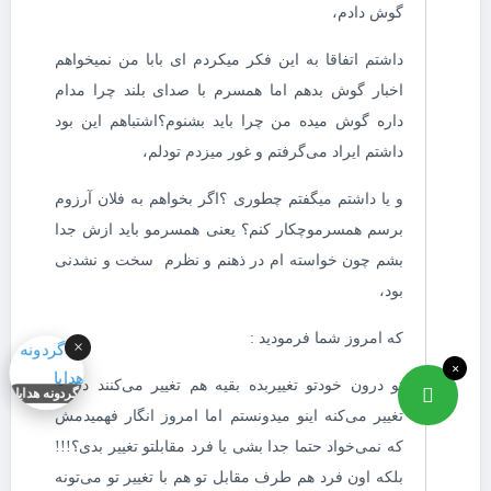
گوش دادم،
داشتم اتفاقا به این فکر میکردم ای بابا من نمیخواهم
اخبار گوش بدهم اما همسرم با صدای بلند چرا مدام
داره گوش میده من چرا باید بشنوم؟اشتباهم این بود
داشتم ایراد می‌گرفتم و غور میزدم تو‌دلم،
و یا داشتم میگفتم چطوری ؟اگر بخواهم به فلان آرزوم
برسم همسرموچکار کنم؟ یعنی همسرمو باید ازش جدا
بشم چون خواسته ام در ذهنم و نظرم سخت و نشدنی
بود،
که امروز شما فرمودید :
×
×
تو درون خودتو تغییر‌بده بقیه هم تغییر می‌کنند دنیات
گردونه هدایا
تغییر می‌کنه اینو میدونستم اما امروز انگار فهمیدمش
که نمی‌خواد حتما جدا بشی یا فرد مقابلتو تغییر بدی؟!!!
بلکه اون فرد هم طرف مقابل تو هم با تغییر تو می‌تونه