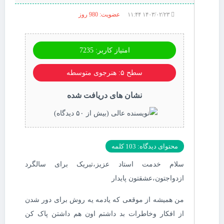
۱۴۰۳/۰۲/۲۳ ۱۱:۴۴
عضویت: 980 روز
امتیاز کاربر: 7235
سطح ۵: هنرجوی متوسطه
نشان های دریافت شده
محتوای دیدگاه: 103 کلمه
سلام خدمت استاد عزیز،تبریک برای سالگرد
ازدواجتون،عشقتون پایدار
من همیشه از موقعی که یادمه یه روش برای دور شدن
از افکار وخاطرات بد داشتم اون هم داشتن پاک کن