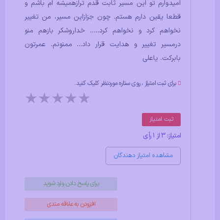
امیدوارم تو این مسیر ثابت قدم ترازهمیشه ام باشم و
قطعا یقین دارم هستم. چون جزازاین مسیر، من تغییر
نخواهم کرد و نخواهم کرد….. خداروشکر بازهم منو
درمسیر تغییر و هدایت قرار داد… ممنونم. عمرتون
بابرکت. یاعلی
برای ثبت امتیاز ، روی ستاره موردنظر کلیک کنید.
★
★
★
★
★
ثبت امتیاز
امتیاز: 3 از 1 رأی
مشاهده امتیاز دهندگان
برای پاسخ دادن وارد شوید
افزودن به علاقه مندی