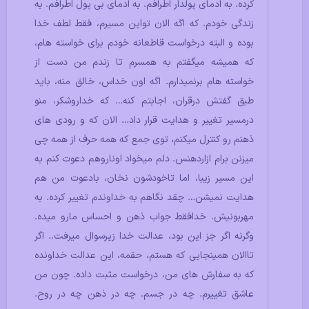
کرده. به ادمای پولدار اطرافم. به ادمای بی پول اطرافم. به
زندگی خودم. که اگه الان تواین مسیرم، فقط لطف خدا
بوده و البته درخواست قاطعانه خودم برای خواسته هام،
که همیشه میگفتم به همسرم تا زندم من دست از
خواسته هام برنمیدارم. اگه اون خداس، خالق منه، باید
طبق گفتش درقران، اجابتم کنه… که خداروشکر، منو
درمسیر تغییر و هدایت قرار داد… الان که و رودی های
ذهنم رو کنترل میکنم، توی جمع که همه حرف از همه چی
میزنن برام ازاردهنس. دلم میخواد اوناروهم دعوت کنم به
این مسیر زیبا، اما تاخودشون نخان، بادعوت من هم
هدایت نمیشن… چقد نگاهم به خداوندم تغییر کرده. به
مهربونیش. خدافقط جواب ذهن و احساس مارو میده.
وگرنه اگر جز این بود، عدالت خدا زیرسوال میرفت.. اگر
تاالان همینجایی که هستم، حقمه، این عدالت خداونده
که به سفارش های من، درخواست مثبت داده. چون من
عاشق تغییرم. چه در جسم. چه در ذهن چه در روح.