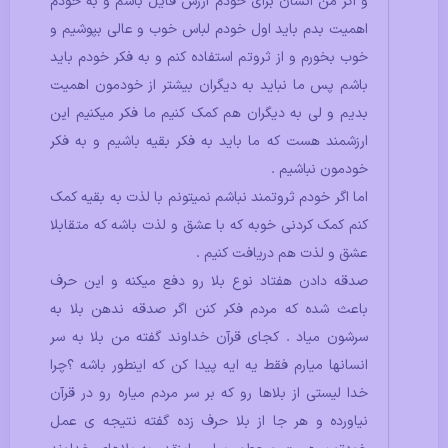
و اگر من انسان برای خودم ارزش قایل باشم و به خودم
اهمیت بدم باید اول خودم لباس خوب و عالی بپوشیم و
خوب بخورم و از ثروتم استفاده کنم و به فکر خودم باید
باشم پس ما نباید به دیگران بیشتر از خودمون اهمیت
بدیم و لی به دیگران هم کمک کنیم ما فکر میکنیم این
ارزشمند هست که ما باید به فکر بقیه باشیم و به فکر
خودمون نباشیم .
اما اگر خودم ثروتمند نباشم نمیتونم با لذت به بقیه کمک
کنم کمک کردنی خوبه که با عشق و لذت باشه که متقابلا
عشق و لذت هم دریافت کنیم .
صدقه دادن هفتاد نوع بلا رو دفع میکنه و این حرف
باعث شده که مردم فکر کنن اگر صدقه ندهن بلا به
سرشون میاد . کجای قرآن خداوند گفته من بلا به سر
انسانها میارم فقط یه ایه پیدا کن که اینطور باشه ؟چرا
خدا لیستی از بلاها رو که بر سر مردم میاره رو در قرآن
نیاورده و هر جا از بلا حرف زده گفته نتیجه ی عمل