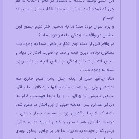
من خیلی وقتها دیدیم یا شنیدم در قانون جذب به هر
چی که توجه کنید به آن میرسیدیا افکار تبدیل میشن به
اجسام ..
و برام سوال بوده مثلا ما به ماشین فکر کنیم چطور اون
ماشین در واقعیت زندگی ما به وجود میاد ؟
در واقع قبل از اینکه اون افکار در ذهن شما به وجود بیاد
ذهنتون برنامه ریزی شده و بعد به صورت افکار در میاد و
سپس انتطار شما از زندگی بر اساس انچه بر نامه ریزی
شده به وحود میاد .
مثلا چاقها قبل از اینکه چاق بشن هیچ فکری هم
نداشتیم ولی بارها شنیدیم که چاقها خوشگلترن یا چاقها
مریص نمیشن یا چاقها … و یا بارها فهمیدیم لاغر ها
مردنی هستن پس ممکنه خیلی از این افکار در ذهن شما
باشه که لاغرها رنگشون زرد و همیشه بیمار هستن و
دوست داشتنی هم نیستن و ذهن نمیزاره تو به حالتی
برسی که از خودت بدت بیاد اما چرا برا چاقی اینطور نبودی