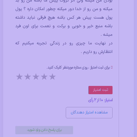
بودن من میشه ولی اگر ثروت پیش ما باشه من رو بد
میکنه و من رو از خدا دور میکنه چطور امکان داره ؟ پول
پول هست پیش هر کس باشه هیچ فرقی نباید داشته
باشه منبع خیر و خوبی و برکت و نعمت برای اون فرد
میشه .
در نهایت ما چیزی رو در زندگی تجربه میکنیم که
انتظارش رو داریم .
برای ثبت امتیاز ، روی ستاره موردنظر کلیک کنید.
★
★
★
★
★
ثبت امتیاز
امتیاز: 10 از 2 رأی
مشاهده امتیاز دهندگان
برای پاسخ دادن وارد شوید