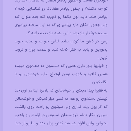
خودتون هست و چطور پیامبر اینقدر به بلاهای خداوند
تو جه داشته؟ و چطور پیامبر هفتادتا رو شناسایی کرده ؟
پیامبر حتما باید اون بلاها رو تجربه کنه بعد عنوان کنه
ولی چطور امکان داره پیامبر ی که به این مرحله پیامبری
رسیده حرف از بلا بزنه و این همه بلا دیده باشه ؟ .
پس در ذهن ما کردن نباید لباس خو ب و غدای خوب
بخورین و باید به فقرا کمک کنید و سمت پول و ثروت
نرین .
و خیلیها باور دارن همین که دستمون به دهنمون میرسه
همین کافیه و خووب بودن اوصاع مالی خودشون رو با
نگاه کردن
به فقیرا پیدا میکنن و خوشحالن که بلخره اینا در اون حد
نیستن دستشون رو هم به کسی دراز نمیکنن و خوشحالن
که اگر پول زیاد ندارن ولی سرشون رو راحت روی بالشت
میزارن انگار تمام ثروتمندان نمیتونن در آرامش و راحتی
بخوابن واین افراد همیشه گفتن پول بده و ما رو از خدا