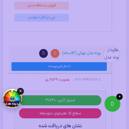
افزودن به علاقه مندی
این دیدگاه را خواندم
پونه عدل تهرانی (52 ساله)
دنبال کردن نویسنده
۱۳۹۹/۰۶/۱۹ ۰۶:۱۹
عضویت: 2539 روز
×
×
امتیاز کاربر: 21830
گردونه هدایا
سطح ۵: هنرجوی متوسطه
نشان های دریافت شده