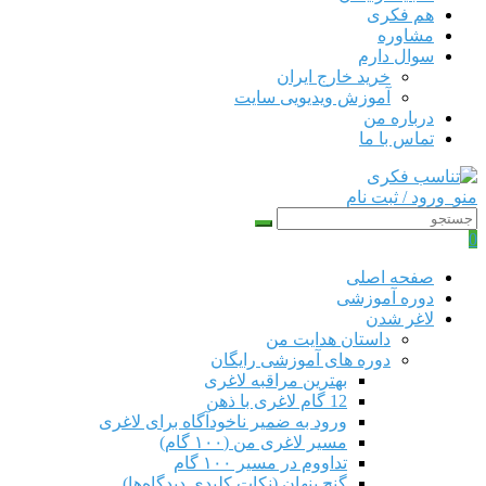
هم‌ فکری
مشاوره
سوال دارم
خرید خارج ایران
آموزش ویدیویی سایت
درباره من
تماس با ما
منو
ورود / ثبت نام
0
صفحه اصلی
دوره‌ آموزشی
لاغر شدن
داستان هدایت من
دوره های آموزشی رایگان
بهترین مراقبه لاغری
12 گام لاغری با ذهن
ورود به ضمیر ناخودآگاه برای لاغری
مسیر لاغری من (۱۰۰ گام)
تداووم در مسیر ۱۰۰ گام
گنج پنهان (نکات کلیدی دیدگاه‌ها)