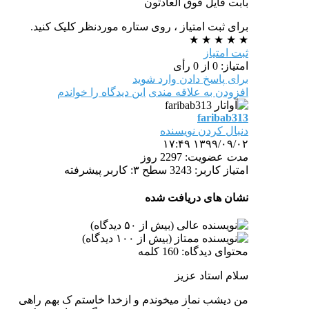
بابت فایل فوق العادتون
برای ثبت امتیاز ، روی ستاره موردنظر کلیک کنید.
★
★
★
★
★
ثبت امتیاز
امتیاز: 0 از 0 رأی
برای پاسخ دادن وارد شوید
افزودن به علاقه مندی
این دیدگاه را خواندم
faribab313
دنبال کردن نویسنده
۱۳۹۹/۰۹/۰۲ ۱۷:۴۹
مدت
عضویت: 2297 روز
امتیاز کاربر: 3243
سطح ۳: کاربر پیشرفته
نشان های دریافت شده
محتوای دیدگاه: 160 کلمه
سلام استاد عزیز
من دیشب نماز میخوندم و ازخدا خاستم ک بهم راهی