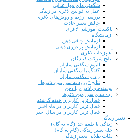
شگفتی های مواد غذایی
عمل به قوانین لاغری در زندگی
بررسی رژیم‌ و روش‌های لاغری
چالش تغییر عادت
پاکست آموزشی لاغری
آزمایشگاه
آزمایش چاقی ذهن
آزمایش پرخوری ذهنی
آشپزخانه لاغری
نتایج شرکت کنندگان
آلبوم شگفتی سازان
گفتگو با شگفتی سازان
ویدیو شگفتی سازان
نتایج “ورود به سرزمین لاغرها”
نوشته‌های لاغری با ذهن
رده بندی سرزمین لاغرها
فعال ترین کاربران هفته گذشته
فعال ترین کاربران در ماه اخیر
فعال ترین کاربران در سال اخیر
تغییر زندگی
زندگی با طعم خدا (گام به گام)
چله تغییر زندگی (گام به گام)
نکات طلایی تغییر زندگی