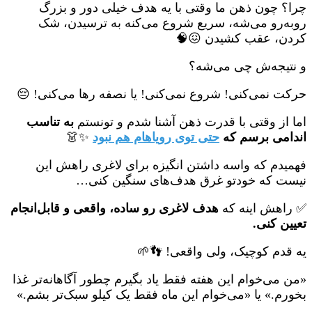
چرا؟ چون ذهن ما وقتی با یه هدف خیلی دور و بزرگ
روبه‌رو می‌شه، سریع شروع می‌کنه به ترسیدن، شک
کردن، عقب کشیدن 😖🧠
و نتیجه‌ش چی می‌شه؟
حرکت نمی‌کنی! شروع نمی‌کنی! یا نصفه رها می‌کنی! 😔
اما از وقتی با قدرت ذهن آشنا شدم و تونستم
به تناسب
اندامی برسم که
حتی توی رویا‌هام هم نبود
✨👗
فهمیدم که واسه داشتن انگیزه برای لاغری راهش این
نیست که خودتو غرق هدف‌های سنگین کنی…
✅ راهش اینه که
هدف لاغری رو ساده، واقعی و قابل‌انجام
تعیین کنی.
یه قدم کوچیک، ولی واقعی! 👣🌱
«من می‌خوام این هفته فقط یاد بگیرم چطور آگاهانه‌تر غذا
بخورم.» یا «می‌خوام این ماه فقط یک کیلو سبک‌تر بشم.»