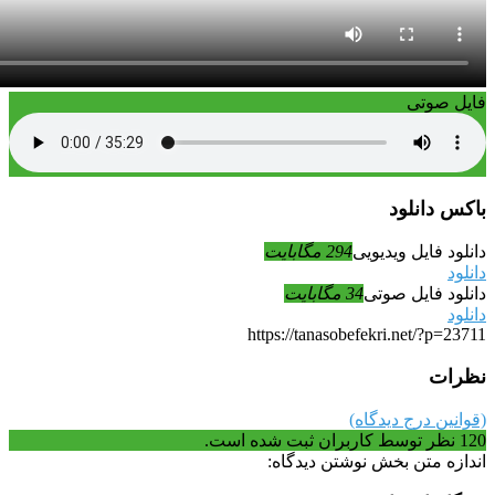
فایل صوتی
باکس دانلود
دانلود فایل ویدیویی
294 مگابایت
دانلود
دانلود فایل صوتی
34 مگابایت
دانلود
https://tanasobefekri.net/?p=23711
نظرات
(قوانین درج دیدگاه)
120
نظر توسط کاربران ثبت شده است.
اندازه متن بخش نوشتن دیدگاه: