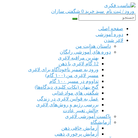
ورود / ثبت نام
سبد خرید 0
شگفتی سازان
صفحه اصلی
دوره‌ آموزشی
لاغر شدن
داستان هدایت من
دوره های آموزشی رایگان
بهترین مراقبه لاغری
12 گام لاغری با ذهن
ورود به ضمیر ناخودآگاه برای لاغری
مسیر لاغری من (۱۰۰ گام)
تداووم در مسیر ۱۰۰ گام
گنج پنهان (نکات کلیدی دیدگاه‌ها)
شگفتی های مواد غذایی
عمل به قوانین لاغری در زندگی
بررسی رژیم‌ و روش‌های لاغری
چالش تغییر عادت
پاکست آموزشی لاغری
آزمایشگاه
آزمایش چاقی ذهن
آزمایش پرخوری ذهنی