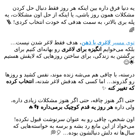
یه دنیا فرق داره بین اینکه هر روز فقط دنبال حل کردن
مشکلات همون روز باشی، یا اینکه از حل اون مشکلات، یه
پله بری بالاتر، به سمت هدفی که خودت انتخاب کردی! 🪜
🌈
توی مسیر
لاغری با ذهن
، هدف فقط لاغر شدن نیست…
بلکه می‌خوایم
انگیزه برای لاغری
رو بهانه‌ای کنیم برای
برگشتن به زندگی، برای ساختن روزهایی که لایقش هستیم
🌟😊
درسته، با چاقی هم می‌شه زنده موند، نفس کشید و روزها
رو گذروند… اما کسی که هدفش لاغر شدنه،
انتخاب کرده
که تغییر کنه
✨
حتی اگر هنوز چاقه، حتی اگر هنوز مشکلات زیادی داره،
ولی داره
هر روز یه قدم کوچیک برمی‌داره
👣🔥
اون شخص، چاقی رو به عنوان سرنوشت قبول نکرده!
می‌خواد از این مانع رد بشه و برسه به خواسته‌هایی که
سال‌ها ته دلش دنبالشون بوده… 🎈💭