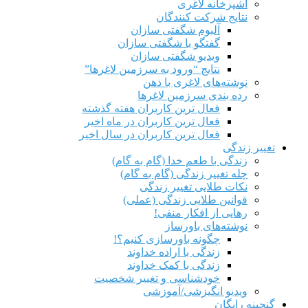
آشپزخانه لاغری
نتایج شرکت کنندگان
آلبوم شگفتی سازان
گفتگو با شگفتی سازان
ویدیو شگفتی سازان
نتایج “ورود به سرزمین لاغرها”
نوشته‌های لاغری با ذهن
رده بندی سرزمین لاغرها
فعال ترین کاربران هفته گذشته
فعال ترین کاربران در ماه اخیر
فعال ترین کاربران در سال اخیر
تغییر زندگی
زندگی با طعم خدا (گام به گام)
چله تغییر زندگی (گام به گام)
نکات طلایی تغییر زندگی
قوانین طلایی زندگی (عملی)
رهایی از افکار منفی!
نوشته‌های باورساز
چگونه باورسازی کنیم؟!
زندگی با اراده خداوند
زندگی با کمک خداوند
خودشناسی و تغییر شخصیت
ویدیو انگیزشی/آموزشی
گنجینه رایگان