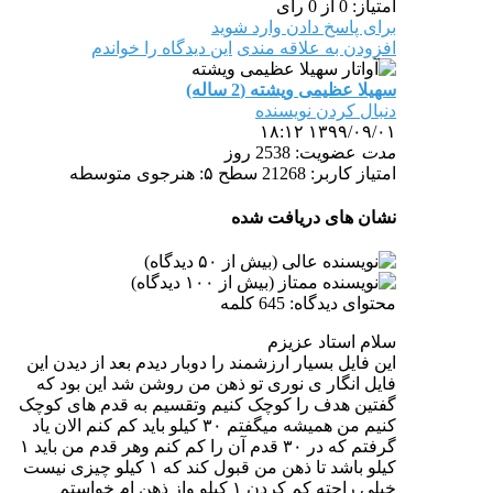
امتیاز: 0 از 0 رأی
برای پاسخ دادن وارد شوید
افزودن به علاقه مندی
این دیدگاه را خواندم
سهیلا عظیمی ویشته (2 ساله)
دنبال کردن نویسنده
۱۳۹۹/۰۹/۰۱ ۱۸:۱۲
مدت
عضویت: 2538 روز
امتیاز کاربر: 21268
سطح ۵: هنرجوی متوسطه
نشان های دریافت شده
محتوای دیدگاه: 645 کلمه
سلام استاد عزیزم
این فایل بسیار ارزشمند را دوبار دیدم بعد از دیدن این
فایل انگار ی نوری تو ذهن من روشن شد این بود که
گفتین هدف را کوچک کنیم وتقسیم به قدم های کوچک
کنیم من همیشه میگفتم ۳۰ کیلو باید کم کنم الان یاد
گرفتم که در ۳۰ قدم آن را کم کنم وهر قدم من باید ۱
کیلو باشد تا ذهن من قبول کند که ۱ کیلو چیزی نیست
خیلی راحته کم کردن ۱ کیلو واز ذهن ام خواستم