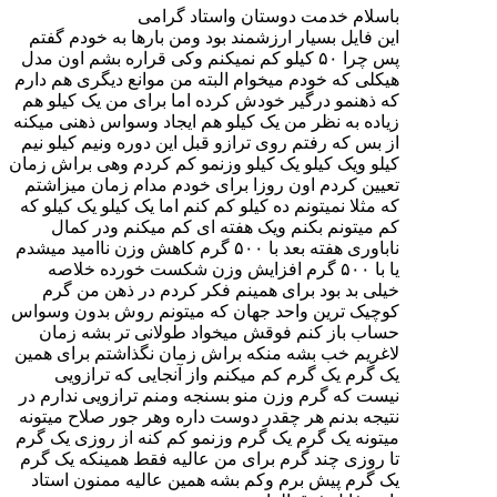
باسلام خدمت دوستان واستاد گرامی
این فایل بسیار ارزشمند بود ومن بارها به خودم گفتم
پس چرا ۵۰ کیلو کم نمیکنم وکی قراره بشم اون مدل
هیکلی که خودم میخوام البته من موانع دیگری هم دارم
که ذهنمو درگیر خودش کرده اما برای من یک کیلو هم
زیاده به نظر من یک کیلو هم ایجاد وسواس ذهنی میکنه
از بس که رفتم روی ترازو قبل این دوره ونیم کیلو نیم
کیلو ویک کیلو یک کیلو وزنمو کم کردم وهی براش زمان
تعیین کردم اون روزا برای خودم مدام زمان میزاشتم
که مثلا نمیتونم ده کیلو کم کنم اما یک کیلو یک کیلو که
کم میتونم بکنم ویک هفته ای کم میکنم ودر کمال
ناباوری هفته بعد با ۵۰۰ گرم کاهش وزن ناامید میشدم
یا با ۵۰۰ گرم افزایش وزن شکست خورده خلاصه
خیلی بد بود برای همینم فکر کردم در ذهن من گرم
کوچیک ترین واحد جهان که میتونم روش بدون وسواس
حساب باز کنم فوقش میخواد طولانی تر بشه زمان
لاغریم خب بشه منکه براش زمان نگذاشتم برای همین
یک گرم یک گرم کم میکنم واز آنجایی که ترازویی
نیست که گرم وزن منو بسنجه ومنم ترازویی ندارم در
نتیجه بدنم هر چقدر دوست داره وهر جور صلاح میتونه
میتونه یک گرم یک گرم وزنمو کم کنه از روزی یک گرم
تا روزی چند گرم برای من عالیه فقط همینکه یک گرم
یک گرم پیش برم وکم بشه همین عالیه ممنون استاد