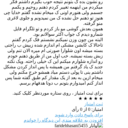
رو نشون بده ک بتونم نتیجه حوب بگیرم داشتم فکر
میکردم من اینهمه تغییر کردم ذهنم روحیم و یکمم
جسمم ولی هنورم اونی ک میخام نشده گفتم خدایا چی
هنوز تو ذهنم حل نشده ک من نمیدونم و جلوی لاغری
منو گرفته.
همون بعدش گوشی مو باز کردم و تو تلگرام فایل
شمارو دیدم ک جواب اکثر سوالانم بود.
البته من چون وزن نمیکنم نشستم فک کردم گفتم
تاحالا ک کابشن مشکی ام اندازم شده زبیش ب راجتی
بسته میشه اون شلوارا صورتی ام میره الان تنم ولی
زبش بسته نمیشه. خب اول من از طریق ذهنم خودم
رو اندازه شلوارم میکنم این ک خیلی راحته. ویک نکته
جدید ک یاد گرفتم من همیشه با پس انداز کردن مشکل
داشتم ینی تا پولی دستم میاد همشو خرج مکنم ولی
میخام ازین به بعد از یک مقدار کم طبق گفته شما پس
انداز کنم امیدوارم بتونم ب دوتا هدفهام برسم.
برای ثبت امتیاز ، روی ستاره موردنظر کلیک کنید.
★
★
★
★
★
ثبت امتیاز
امتیاز: 0 از 0 رأی
برای پاسخ دادن وارد شوید
افزودن به علاقه مندی
این دیدگاه را خواندم