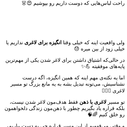
راحت لباس‌هایی که دوست داریم رو بپوشیم 😍👗
ولی واقعیت اینه که خیلی وقتا
انگیزه برای لاغری
نداریم یا
خیلی زود از بین میره 😓
در حالی‌که اشتیاق داشتن برای لاغر شدن یکی از مهم‌ترین
پایه‌های موفقیته 💪✨
اما یه نکته‌ی مهم اینه که همین انگیزه، اگه درست
نشناسیش، می‌تونه تبدیل بشه به یه مانع بزرگ تو مسیر
لاغری 😮‍💨❌
تو مسیر
لاغری با ذهن
فقط هدف‌مون لاغر شدن نیست،
بلکه قراره یاد بگیریم چطور با ذهن‌مون زندگی دلخواهمون
رو خلق کنیم 🌈🧠
و وقتی می‌فهمیم از این مسیر قراره چی به دست بیاریم،