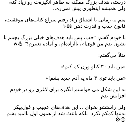
درسته، هدف بزرگ ممکنه به ظاهر انگیزه‌ت رو زیاد کنه،
ولی همیشه اینطوری پیش نمی‌ره…
منم یه زمانی با اشتیاق زیاد رفتم سراغ کتاب‌های موفقیت،
قانون جذب و قدرت ذهن 📖✨
با خودم گفتم: “خب، پس باید هدف‌های خیلی بزرگ بچینم تا
نشون بدم من قوی‌ام، بااراده‌ام، و آماده تغییرم!” 💪🔥
مثلاً می‌گفتم:
«من باید ۳۰ کیلو وزن کم کنم!»
«من باید توی ۳ ماه یه آدم جدید بشم!»
به این شکل می خواستم انگیزه برای لاغری رو در خودم
افزایش بدم.
ولی راستشو بخوای… این هدف‌های عجیب و غول‌پیکر
نه‌تنها کمکم نکرد، بلکه باعث شد از همون اول ناامید بشم
😞🚫