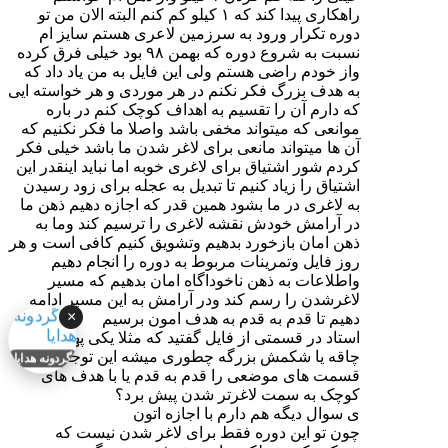
راهکاری پیدا کند که ۱ کیلو کم کنم البته الان من تو
دوره تکرار ورود به سرزمین لاعری هستم سایز ام
نسبت به شروع دوره که بهمن ۹۸ بود خیلی فرق کرده
واز خودم راضی هستم ولی این فایل به من یاد داد که
به هدف بزرگ فکر نکنم در هر موردی و هر خواسته ایی
که دارم آن را تقسیم به اهداف کوچک کنم در باره
موانعی که میتواند مخفی باشد واصلا ما فکر نکنیم که
آن ها میتواند مانعی برای لاغر شدن ما باشد خیلی فکر
کردم شور اشتیاق برای لاغری خوبه اما نباید اینقدر این
اشتیاق را زیاد کنیم تا تبدیل به عجله برای زود رسیدن
به لاغری در ما بشود همین قدر که اجازه دهیم ذهن ما
در آرامش خودش نقشه لاغری را ترسیم کند وما به
ذهن امان بازخورد بدهیم وتشویق کنیم کافی است و هر
روز فایل وتمرینات مربوط به دوره را انجام دهیم
واطلاعات به ذهن ناخوداگاه امان بدهیم که مسیر
لاغرشدن را رسم کند ودر آرامش به این مسیر ادامه
×
دهیم تا قدم به قدم به هدف امون برسیم
استاد در قسمتی از فایل گفتید که مثلا یکی پهلو اش
چاقه یا شکمش بزرگه چطوری میشه این توجه به
گردونه هدایا
قسمت های موضعی را قدم به قدم یا با هدف های
کوچک به سمت لاغرتر شدن پیش برد؟
ی سوال دیگه هم دارم با اجازه اتون
چون تو این دوره فقط برای لاغر شدن نیست که