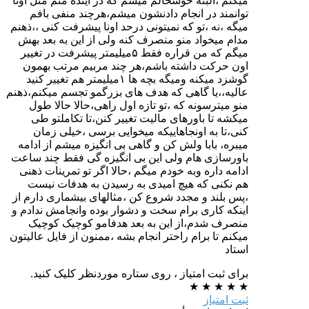
میکنم ،البته خوشحالم میشم که در آینده منم مثل اونا
توانمند در انجام دادنشون میشم،هرچند منفی بافم
میگه ،نه ،تو که نمیتونی درحد اونا پیشرفت کنی ،،ذهنم
مدام میخواد منو منصرف کنه ولی از این به بعد بهش
میگم که من قراره فقط ۵میلیمتر پیشرفت در تغییر
اون حرکت داشته باشم،هر چند مربیم مرتب بهمون
گوشزد میکنه ومیگه بچه ها ۱میلیمتر هم تغییر کنید
عالیه،،یا گاهی که هدف های بزرگمو تجسم میکنم،ذهنم
منو میترسونه که ،تو تازه اول راهی،حالا حالا طول
میکشه تا باورهای مالیت تغییر کنن،تا تکاملتو طی
کنی،تا به اونجاهاییکه میخوایی برسی ،خیلی زمان
میبره، بابا ولش کن و گاهی بی انگیزه میشم از ادامه
باورسازی هام ولی این بی انگیزه گی فقط چند ساعت
ادامه داره وبه خودم میگم ،حالا اگر تو تمرینات ذهنی
هم نکنی که هیچ امیدی به رسیدن به هدفات نیست
،پس بلند و مجدد شروع کن ،مثالهای بیشماری دارم از
اینکه کاری برام سخت و دشوار بوده وانجامش ندادم و
منصرف شدم،از این به بعد هدفامو کوچیک کوچیک
میکنم تا برام راحتر انجام بشه ،ممنون از فایل عالیتون
استاد
برای ثبت امتیاز ، روی ستاره موردنظر کلیک کنید.
★
★
★
★
★
ثبت امتیاز