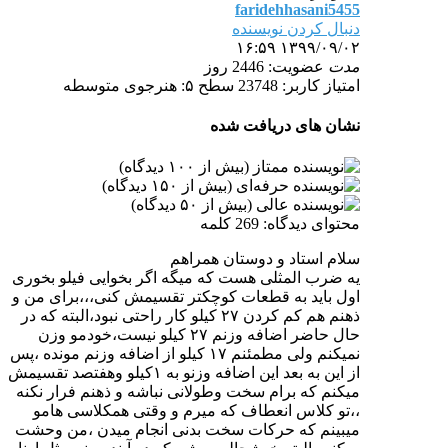
faridehhasani5455
دنبال کردن نویسنده
۱۳۹۹/۰۹/۰۲ ۱۶:۵۹
مدت
عضویت: 2446 روز
امتیاز کاربر: 23748
سطح ۵: هنرجوی متوسطه
نشان های دریافت شده
محتوای دیدگاه: 269 کلمه
سلام استاد و دوستان همراهم
یه ضرب المثلی هست که میگه اگر بخوایی فیلو بخوری
اول باید به قطعات کوچکتر تقسیمش کنی،،،برای من و
ذهنم هم کم کردن ۲۷ کیلو کار راحتی نبود،البته که در
حال حاضر اضافه وزنم ۲۷ کیلو نیست،خودمو وزن
نمیکنم ولی مطمئنم ۱۷ کیلو از اضافه وزنم مونده ،پس
از این به بعد این اضافه وزنو به ۱کیلو وهفتصد تقسیمش
میکنم که برام سخت وطولانی نباشه و ذهنم فرار نکنه
،،تو کلاس انعطاف که میرم و وقتی همکلاسی هامو
میبینم که حرکات سخت بدنی انجام میدن ،من وحشت