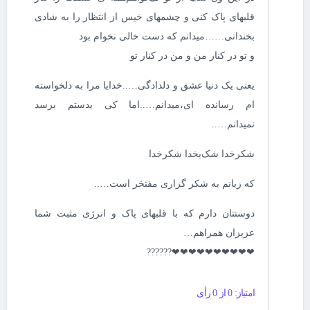
قلبهای پاک کنی و چشمهای خیس از انتظار را به شادی
بخندانی……میدانم که دست خالی نخوام بود
و تو در کنار من و من در کنار تو
یعنی یک دنیا عشق و دلدادگی…..خدایا مرا به دلخواسته
ام رسانده ای،میدانم…..اما کی بدستم برسد
نمیدانم…..
شکرخدا شک‌بخدا شکرخدا
که زبانم به شکر گزاری مفتخر است…..
دوستتان دارم که با قلبهای پاک و انرژی مثبت شما
عزیزان همراهم…
❤❤❤❤❤❤❤❤❤❤??????
امتیاز: 0 از 0 رأی