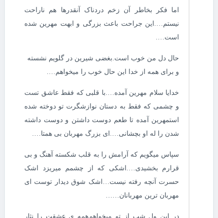
اما فکر بخاطر آن زخم دردناک آنقدرها هم ناراحت
نیستم….این جراحت باعث بزرگی و ابهت مهرین شده
است….
حال دل من خوب است.بغضی شیرین در گلویم نشسته
و برای همه از خدا این حال خوب را میخواهم….
خدایا سلام مهرین آمده….با قلبی که فقط عاشق تست
و چشمی که فقط به دستان نوازشگرت تو دوخته شده
استمهرین آمده تا طعم دوست داشتن و دوست داشته
شدن را له او بچشانی….ای بزرگ مهربان بی همتا….
سپاس میگویم که آرامش را به قلب شکسته آهنگ و بی
قرارم بخشیدی….اشکی که از چشمم میریزد اشک
حسرت آنچه رفته نیست…اشک شوق دیدار توست ای
مهربان ترین مهربانان……
در این ول شب از تو میخواهم‌همه ی عشقت را نثار