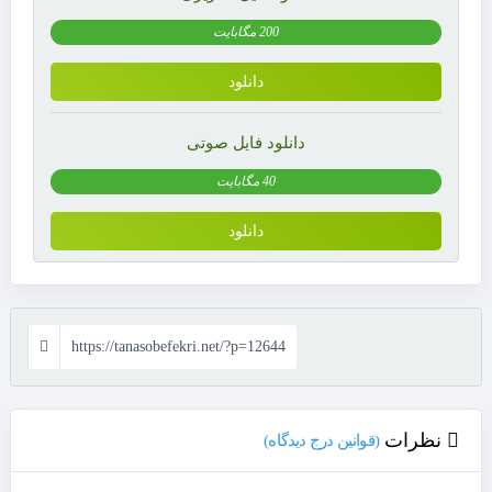
200 مگابایت
دانلود
دانلود فایل صوتی
40 مگابایت
دانلود
https://tanasobefekri.net/?p=12644
نظرات
(قوانین درج دیدگاه)