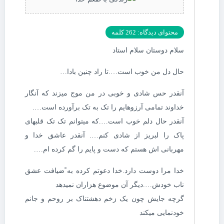
محتوای دیدگاه: 262 کلمه
سلام دوستان سلام استاد
حال دل من خوب است….تا راد چنین بادا…
آنقدر حس شادی و خوبی در من موج میزند که آنگار
خداوند تمامی آرزوهایم را تک به تک برآورده است….
آنقدر حال دلم خوب است….که میتوانم تک تک قلبهای
پاک را لبریز از شادی کنم…. آنقدر عاشق خدا و
مهربانی اش هستم که دست و پایم را گم کرده ام….
خدا مرا دوست دارد.خدا دعوتم کرده به ًضیافت عشق
ناب خودش….دیگر آن موضوع هزاران نمیدهد
گرچه جایش چون یک زخم دهشتناک بر روحم و جانم
خودنمایی میکند