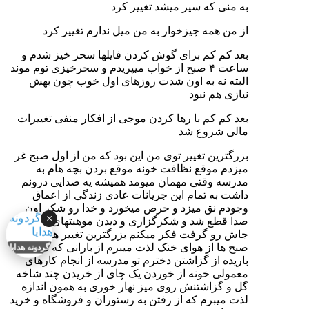
به منی که سیر میشد تغییر کرد
از من همه چیزخوار به من میل ندارم تغییر کرد
بعد کم کم برای گوش کردن فایلها سحر خیز شدم و
ساعت ۴ صبح از خواب میپریدم و سحرخیزی توم موند
البته نه به اون شدت روزهای اول خوب چون بهش
نیازی هم نبود
بعد کم کم با رها کردن موجی از افکار منفی تغییرات
مالی شروع شد
بزرگترین تغییر توی من این بود که من از اول صبح غر
میزدم موقع نظافت خونه موقع بردن بچه هام به
مدرسه وقتی مهمان میومد همیشه یه صدایی درونم
داشت به تمام این جریانات عادی زندگی از اعماق
وجودم نق میزد و حرص میخورد و خدا رو شکر اون
×
صدا قطع شد و شکرگزاری و دیدن موهبتهای الهی
جاش رو گرفت فکر میکنم بزرگترین تغییر همین باشه
صبح ها از هوای خنک لذت میبرم از بارانی که دیشب
گردونه هدایا
باریده از گزاشتن دخترم تو مدرسه از انجام کارهای
معمولی خونه از خوردن یک چای از خریدن چند شاخه
گل و گزاشتنش روی میز نهار خوری به همون اندازه
لذت میبرم که از رفتن به رستوران و فروشگاه و خرید