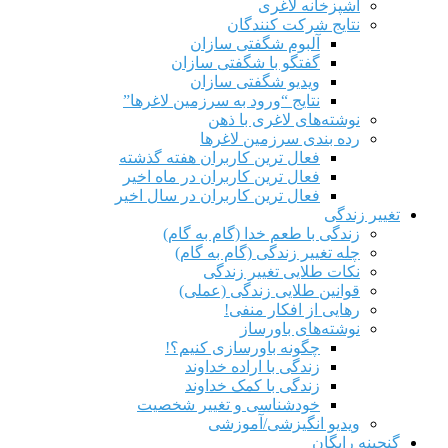
آشپزخانه لاغری
نتایج شرکت کنندگان
آلبوم شگفتی سازان
گفتگو با شگفتی سازان
ویدیو شگفتی سازان
نتایج “ورود به سرزمین لاغرها”
نوشته‌های لاغری با ذهن
رده بندی سرزمین لاغرها
فعال ترین کاربران هفته گذشته
فعال ترین کاربران در ماه اخیر
فعال ترین کاربران در سال اخیر
تغییر زندگی
زندگی با طعم خدا (گام به گام)
چله تغییر زندگی (گام به گام)
نکات طلایی تغییر زندگی
قوانین طلایی زندگی (عملی)
رهایی از افکار منفی!
نوشته‌های باورساز
چگونه باورسازی کنیم؟!
زندگی با اراده خداوند
زندگی با کمک خداوند
خودشناسی و تغییر شخصیت
ویدیو انگیزشی/آموزشی
گنجینه رایگان