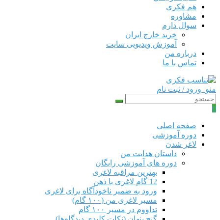
هم‌ فکری
مشاوره
سوال دارم
خرید خارج ایران
آموزش ویدیویی سایت
درباره من
تماس با ما
منو
ورود / ثبت نام
0
صفحه اصلی
دوره‌ آموزشی
لاغر شدن
داستان هدایت من
دوره های آموزشی رایگان
بهترین مراقبه لاغری
12 گام لاغری با ذهن
ورود به ضمیر ناخودآگاه برای لاغری
مسیر لاغری من (۱۰۰ گام)
تداووم در مسیر ۱۰۰ گام
گنج پنهان (نکات کلیدی دیدگاه‌ها)