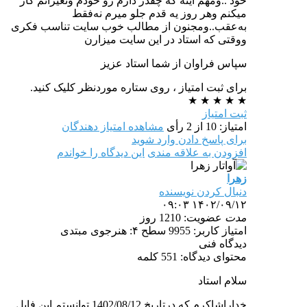
خود ..ومهم اینه که چقدر دارم رو خودم وتغیراتم کار
میکنم وهر روز یه قدم جلو میرم نه‌فقط
به‌عقب..ومجنون از مطالب خوب سایت تناسب فکری
ووقتی که استاد در این سایت میزارن
سپاس فراوان از شما استاد عزیز
برای ثبت امتیاز ، روی ستاره موردنظر کلیک کنید.
★
★
★
★
★
ثبت امتیاز
امتیاز: 10 از 2 رأی
مشاهده امتیاز دهندگان
برای پاسخ دادن وارد شوید
افزودن به علاقه مندی
این دیدگاه را خواندم
زهرا
دنبال کردن نویسنده
۱۴۰۲/۰۹/۱۲ ۰۹:۰۳
مدت
عضویت: 1210 روز
امتیاز کاربر: 9955
سطح ۴: هنرجوی مبتدی
دیدگاه فنی
محتوای دیدگاه: 551 کلمه
سلام استاد
خداراشاکرم که درتاریخ 1402/08/12 توانستم این فایل