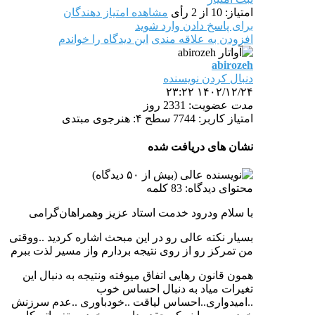
امتیاز: 10 از 2 رأی
مشاهده امتیاز دهندگان
برای پاسخ دادن وارد شوید
افزودن به علاقه مندی
این دیدگاه را خواندم
abirozeh
دنبال کردن نویسنده
۱۴۰۲/۱۲/۲۴ ۲۳:۲۲
مدت
عضویت: 2331 روز
امتیاز کاربر: 7744
سطح ۴: هنرجوی مبتدی
نشان های دریافت شده
محتوای دیدگاه: 83 کلمه
با سلام ودرود خدمت استاد عزیز وهمراهان‌گرامی
بسیار نکته عالی رو در این مبحث اشاره کردید ..ووقتی
من تمرکز رو از روی نتیجه بردارم واز مسیر لذت ببرم
همون قانون رهایی اتفاق میوفته ونتیجه به دنبال این
تغیرات میاد به دنبال احساس خوب
..امیدواری..احساس لیاقت ..خودباوری ..عدم سرزنش