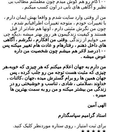
۱۰۰گام رو هم گوش میدم چون مطمئنم مطالب بی
نظیر و آگاهی های نابی در اون کسب میکنم .
من از وقتی وارد سایت شدم و واقعا بهش ایمان دارم ،
با تغییرات خودم ، متوجه تغییرات اطرافیانم شدم ،
چون من نگرش مثبتی دارم ، اونها هم شادتر از قبل
هستند و کیفیت زندگیمون هر روز بهتر میشه ،دیگه چی
می خوایم از زندگی .
وقتی من افکارم ، نگرشم ، آگاهی
های داخل ذهنم ، رفتارهام و عادت هام تغییر میکنه پس
۱۰۰درصد لاغر هم میشم چون شخصیت من داره
عوض میشه .
من دارم به جهان اعلام میکنم که هر چیزی که خوبه،هر
چیزی که مثبت هست توجه من رو جلب کرده ، پس
جهان همین ها رو برام گسترش میده ،
جهان ،کائنات ،
خداوند ،سلامتی ، شادی ، تناسب و خوشبختی رو در
زندگی من بیشتر میکنه و من رو به سمت بهترین ها
میبره .
الهی آمین
استاد گرامیم سپاسگذارم
برای ثبت امتیاز ، روی ستاره موردنظر کلیک کنید.
★
★
★
★
★