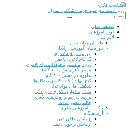
ورود / ثبت نام
سبد خرید 0
شگفتی سازان
صفحه اصلی
دوره‌ آموزشی
لاغر شدن
داستان هدایت من
دوره های آموزشی رایگان
بهترین مراقبه لاغری
12 گام لاغری با ذهن
ورود به ضمیر ناخودآگاه برای لاغری
مسیر لاغری من (۱۰۰ گام)
تداووم در مسیر ۱۰۰ گام
گنج پنهان (نکات کلیدی دیدگاه‌ها)
شگفتی های مواد غذایی
عمل به قوانین لاغری در زندگی
بررسی رژیم‌ و روش‌های لاغری
چالش تغییر عادت
پاکست آموزشی لاغری
آزمایشگاه
آزمایش چاقی ذهن
آزمایش پرخوری ذهنی