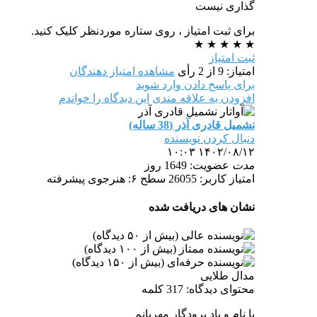
گذاری نیست
برای ثبت امتیاز ، روی ستاره موردنظر کلیک کنید.
★
★
★
★
★
ثبت امتیاز
امتیاز: 9 از 2 رأی
مشاهده امتیاز دهندگان
برای پاسخ دادن وارد شوید
افزودن به علاقه مندی
این دیدگاه را خواندم
نشمیل قادری آذر (38 ساله)
دنبال کردن نویسنده
۱۴۰۲/۰۸/۱۲ ۱۰:۰۳
مدت
عضویت: 1649 روز
امتیاز کاربر: 26055
سطح ۶: هنرجوی پیشرفته
نشان های دریافت شده
مدال طلایی
محتوای دیدگاه: 317 کلمه
با نام و یاد پرودگار مهربانم