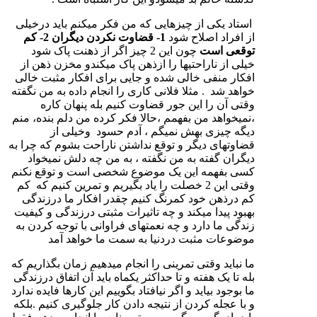
استاد یکی از چیزهایی که من فکر میکنم باید درخیلی
از افراد اصلاح شود
1- قضاوت نکردن دیگران 2- کم
توقعی است
چون این 2 چیز اگر از ذهنت پاک شود
خیلی از ناراحتیها را ازذهن پاک میکندو مخزن ذهن از
افکار منفی خالی شده و جایی برای افکار مثبت خالی
خواهد شد . مثلا فلانی کاری را انجام داده به من نگفته
وقتی آن را این جور قضاوت کنیم بله پنهان کاره
،نمیخواهد من بفهمم ،حالا فکر کرده من دلم بنده، منم
دیگه چیزی بهش نمیگم ، آدم حسود وخیلی از
قضاوتهای دیگر و توقع نداشتن ناراحت بشوم که چرا به
دیگران گفته به من نگفته ، به من چه دلش نمیخواد
کسی بفهمه این یک موضوع شخصی است و توقع نکنم
وقتی این 2 خصلت را یاد بگیریم و تمرین کنیم که کم
کم درذهن خود کمرنگ کنیم چقدر افکار ما درزندگی
بهبود پیدا میکند و چه تاثیرات مثبتی درزندگی و کیفیت
زندگی ما دارد و چه نعمتهای فراوانی با توجه کردن به
موضوعات مثبت دردنیا به سمت ما خواهد آمد
ما نباید وقتی تمرینی را انجام میدهیم زمان بگذاریم که
بله تا یک هفته و تا حداکثر یکماه باید آن اتفاق درزندگی
ما بوجود بیاید و اگر نیافتاد بگوییم این کارها فایده ندارد
و با عجله کردن از نتیجه دادن کار جلوگیری کنیم .بلکه