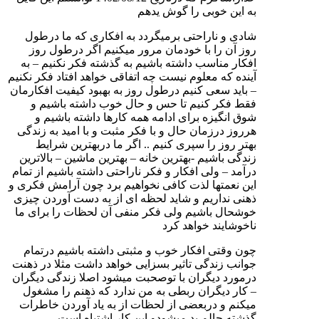
به این خوبی را گوش یدهم
شادی و ناراحتی برمیگردد به افکاری که ما درطول
روز آن را با خودمان مرور میکنیم اگر درطول روز
افکار مناسب داشته باشیم به گذشته فکر نکنیم – به
آینده که معلوم نیست چه اتفاقی خواهد افتاد فکر نکنیم
– باید سعی کنیم درطول روز به بهبود کیفیت افکارمان
فقط فکر کنیم تا حس و حال خوب داشته باشیم و
شوق انگیزه برای ادامه همه کارها داشته باشیم و
هرروز درزمان حال و با فکر مثبت و با امید به زندگی
بهتر روز را سپری کنیم .. اگر ما دربهترین شرایط
زندگی باشیم -بهترین خانه – بهترین ماشین – بالاترین
درآمد – ولی افکار و فکر ناراحتی داشته باشیم از تمام
این نعمتها لذت کافی نخواهیم برد چون آرامش فکری و
ذهنی نداریم و شاید لحظه ای از به دست آوردن چیزی
خوشحال باشیم ولی فکر منفی آن لحظات را برای ما
ناخوشایند خواهد کرد
چون وقتی افکار خوب و مثبتی داشته باشیم درتمام
جوانب زندگی تاثیر بسزایی خواهد داشت مثلا در ذهنت
درمورد دیگران با توصحبت میشود اصلا زندگی دیگران
– کار دیگران ربطی به من ندارد که ذهنم را مشغول
میکنم و دربعضی از لحظات از به یاد آوردن خاطرات
گذشته حالم بد میشودو این کار اشتباه است .