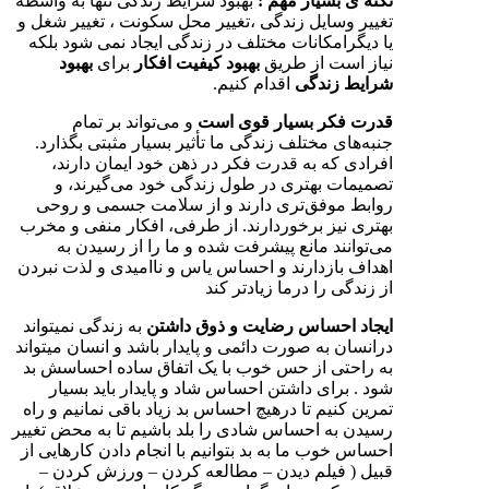
نکته ی بسیار مهم :
بهبود شرایط زندگی تنها به واسطه
تغییر وسایل زندگی ،تغییر محل سکونت ، تغییر شغل و
یا دیگرامکانات مختلف در زندگی ایجاد نمی شود بلکه
نیاز است از طریق
بهبود کیفیت افکار
برای
بهبود
شرایط زندگی
اقدام کنیم.
قدرت فکر بسیار قوی است
و می‌تواند بر تمام
جنبه‌های مختلف زندگی ما تأثیر بسیار مثبتی بگذارد.
افرادی که به قدرت فکر در ذهن خود ایمان دارند،
تصمیمات بهتری در طول زندگی خود می‌گیرند، و
روابط موفق‌تری دارند و از سلامت جسمی و روحی
بهتری نیز برخوردارند. از طرفی، افکار منفی و مخرب
می‌توانند مانع پیشرفت شده و ما را از رسیدن به
اهداف بازدارند و احساس یاس و ناامیدی و لذت نبردن
از زندگی را درما زیادتر کند
ایجاد احساس رضایت و ذوق داشتن
به زندگی نمیتواند
درانسان به صورت دائمی و پایدار باشد و انسان میتواند
به راحتی از حس خوب با یک اتفاق ساده احساسش بد
شود . برای داشتن احساس شاد و پایدار باید بسیار
تمرین کنیم تا درهیچ احساس بد زیاد باقی نمانیم و راه
رسیدن به احساس شادی را بلد باشیم تا به محض تغییر
احساس خوب ما به بد بتوانیم با انجام دادن کارهایی از
قبیل ( فیلم دیدن – مطالعه کردن – ورزش کردن –