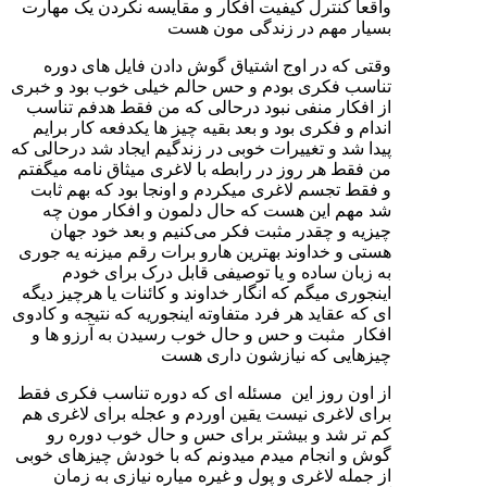
واقعا کنترل کیفیت افکار و مقایسه نکردن یک مهارت
بسیار مهم در زندگی مون هست
وقتی که در اوج اشتیاق گوش دادن فایل های دوره
تناسب فکری بودم و حس حالم خیلی خوب بود و خبری
از افکار منفی نبود درحالی که من فقط هدفم تناسب
اندام و فکری بود و بعد بقیه چیز ها یکدفعه کار برایم
پیدا شد و تغییرات خوبی در زندگیم ایجاد شد درحالی که
من فقط هر روز در رابطه با لاغری میثاق نامه میگفتم
و فقط تجسم لاغری میکردم و اونجا بود که بهم ثابت
شد مهم این هست که حال دلمون و افکار مون چه
چیزیه و چقدر مثبت فکر می‌کنیم و بعد خود جهان
هستی و خداوند بهترین هارو برات رقم میزنه یه جوری
به زبان ساده و یا توصیفی قابل درک برای خودم
اینجوری میگم که انگار خداوند و کائنات یا هرچیز دیگه
ای که عقاید هر فرد متفاوته اینجوریه که نتیجه و کادوی
افکار مثبت و حس و حال خوب رسیدن به آرزو ها و
چیزهایی که نیازشون داری هست
از اون روز این مسئله ای که دوره تناسب فکری فقط
برای لاغری نیست یقین اوردم و عجله برای لاغری هم
کم تر شد و بیشتر برای حس و حال خوب دوره رو
گوش و انجام میدم میدونم که با خودش چیزهای خوبی
از جمله لاغری و پول و غیره میاره نیازی به زمان