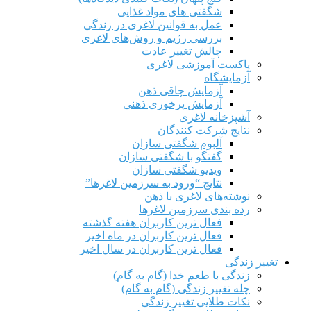
شگفتی های مواد غذایی
عمل به قوانین لاغری در زندگی
بررسی رژیم‌ و روش‌های لاغری
چالش تغییر عادت
پاکست آموزشی لاغری
آزمایشگاه
آزمایش چاقی ذهن
آزمایش پرخوری ذهنی
آشپزخانه لاغری
نتایج شرکت کنندگان
آلبوم شگفتی سازان
گفتگو با شگفتی سازان
ویدیو شگفتی سازان
نتایج “ورود به سرزمین لاغرها”
نوشته‌های لاغری با ذهن
رده بندی سرزمین لاغرها
فعال ترین کاربران هفته گذشته
فعال ترین کاربران در ماه اخیر
فعال ترین کاربران در سال اخیر
تغییر زندگی
زندگی با طعم خدا (گام به گام)
چله تغییر زندگی (گام به گام)
نکات طلایی تغییر زندگی