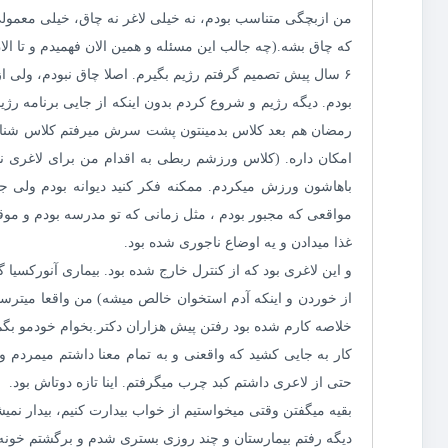
من ازبچگی متناسب بودم، نه خیلی لاغر نه چاق، خیلی معمولی
که چاق بشه.(چه جالب این مسئله و همین الان فهمیدم و تا ال
۶ سال پیش تصمیم گرفتم رژیم بگیرم. اصلا چاق نبودم، ولی از
بودم. دیگه رژیم و شروع کردم بدون اینکه از جایی برنامه رژی
رمضان هم بعد کلاس بدمینتون پشت سرش میرفتم کلاس شنا. خ
امکان داره. (کلاس ورزشم ربطی به اقدام من برای لاغری 
باهاشون ورزش میکردم. ممکنه فکر کنید دیوانه بودم ولی ج
مواقعی که مجبور بودم ، مثل زمانی که تو مدرسه بودم و موقع 
غذا میدادن و یه اوضاع ناجوری شده بود.
و این لاغری بود که از کنترل خارج شده بود. بیماری آنورکسیا 
از خوردن و اینکه آدم استخوان خالص میشه) من واقعا میترسی
خلاصه کارم شده بود رفتن پیش هزاران دکتر.بخوام خودمو بگ
کار به جایی کشید که واقعنی و به تمام معنا داشتم میمردم 
حتی از لاعری داشتم کبد چرب میگرفتم. اینا تازه دوتاش بود.
بقیه میگفتن وقتی میخواستیم از خواب بیدارت کنیم، بیدار نمی
دیگه رفتم بیمارستان و چند روزی بستری شدم و برگشتم خونه.