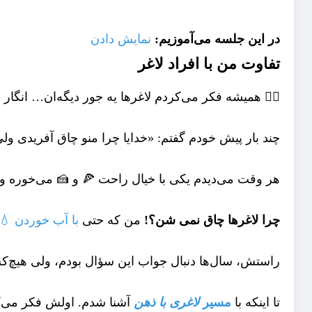
در این جلسه می‌آموزیم:
نمایش دادن
تفاوت من با افراد لاغر
🧍‍♂️ همیشه فکر می‌کردم لاغرها یه جور دیگه‌ان… انگار
چند بار پیش خودم گفتم: «خدایا چرا منو چاق آفریدی 
هر وقت می‌دیدم یکی با خیال راحت 🍕 و 🍰 می‌خوره و ح
چرا
لاغرها چاق نمی شن
؟!
من که حتی
با آب خوردن 💧
راستش، سال‌ها دنبال جواب این سؤال بودم، ولی هیچ‌ک
تا اینکه با
مسیر
لاغری با ذهن
آشنا شدم. اولش فکر می‌کر