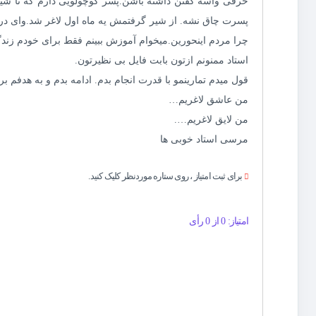
حرفی واسه گفتن داشته باشن.‌پسر کوچولویی دارم که تا شیر
پسرت چاق نشه. از شیر گرفتمش یه ماه اول لاغر شد.وای در ا
چرا مردم اینحورین.‌میخوام آموزش ببینم فقط برای خودم زندگی 
استاد ممنونم ازتون بابت فایل بی نظیرتون.
قول میدم تمارینمو با قدرت انجام بدم. ادامه بدم و به هدفم 
من عاشق لاغریم…
من لایق لاغریم….
مرسی استاد خوبی ها
برای ثبت امتیاز ، روی ستاره موردنظر کلیک کنید.
امتیاز: 0 از 0 رأی