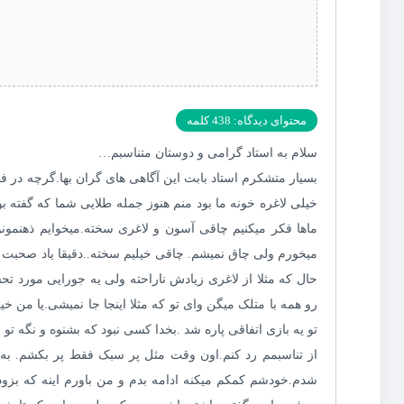
محتوای دیدگاه: 438 کلمه
سلام به استاد گرامی و دوستان متناسبم…
بسیار متشکرم استاد بابت این آگاهی های گران بها.‌گرچه در ف
خیلی لاغره خونه ما بود منم هنوز جمله طلایی شما که گفته 
ماها فکر میکنیم چاقی آسون و لاغری سخته.میخوایم ذهنمون
میخورم ولی چاق نمیشم. چاقی خیلیم سخته..دقیقا یاد صحبت 
حال که مثلا از لاغری زیادش ناراحته ولی یه جورایی مورد 
رو همه با متلک میگن وای تو که مثلا اینجا جا نمیشی.یا من خ
تو یه بازی اتفاقی پاره شد .بخدا کسی نبود که بشنوه و نگه 
از تناسبمم رد کنم.‌اون وقت مثل پر سبک فقط پر بکشم.‌ به
شدم.خودشم کمکم میکنه ادامه بدم و من باورم اینه که بزودی