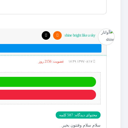
shine bright like a sky
۱۳۹۹/۰۸/۱۷ ۱۷:۴۹
عضویت: 2156 روز
محتوای دیدگاه: 587 کلمه
سلام سلام وقتتون بخیر.