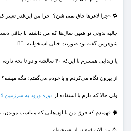
🔁 «چرا لاغرها چاق
نمی شن
؟! چرا من این‌قدر تغییر ک
جالبه بدونی تو همین سال‌ها که من داشتم با چاقی دست و
شوهرش گفته بود صورتت خیلی استخوانیه! 🤦‍♀️
یا زندایی همسرم با این‌که ۴۰ سالشه و دو تا بچه داره، هنوز دوست داره فقط صورتش تپل بشه!
از بیرون نگاه می‌کردم و با خودم می‌گفتم: مگه میشه؟ همه
ولی حالا که دارم با استفاده از
دوره ورود به سرزمین لاغ
🧠 فهمیدم که فرق من با اون‌هایی که متناسب موندن، تو
💪 من الان قوی‌تر از همیشه‌ام.