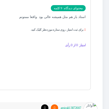
محتوای دیدگاه: 9 کلمه
استاد باز هم مثل همیشه عالی بود .واقعا ممنونم
برای ثبت امتیاز ، روی ستاره موردنظر کلیک کنید.
امتیاز: 0 از 0 رأی
amirali13872007