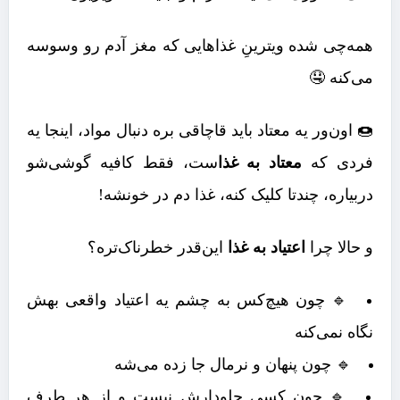
همه‌چی شده ویترینِ غذاهایی که مغز آدم رو وسوسه
می‌کنه 🤤
🍩 اون‌ور یه معتاد باید قاچاقی بره دنبال مواد، اینجا یه
فردی که
معتاد به غذا
ست، فقط کافیه گوشی‌شو
دربیاره، چندتا کلیک کنه، غذا دم در خونشه!
و حالا چرا
اعتیاد به غذا
این‌قدر خطرناک‌تره؟
🔹 چون هیچ‌کس به چشم یه اعتیاد واقعی بهش
نگاه نمی‌کنه
🔹 چون پنهان و نرمال جا زده می‌شه
🔹 چون کسی جلودارش نیست و از هر طرف