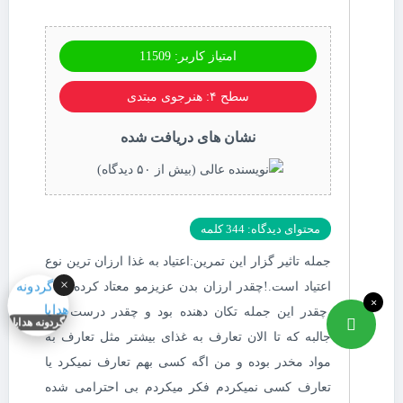
امتیاز کاربر: 11509
سطح ۴: هنرجوی مبتدی
نشان های دریافت شده
محتوای دیدگاه: 344 کلمه
جمله تاثیر گزار این تمرین:اعتیاد به غذا ارزان ترین نوع
×
اعتیاد است.!چقدر ارزان بدن عزیزمو معتاد کرده بودم
×
.چقدر این جمله تکان دهنده بود و چقدر درست .چه
گردونه هدایا
جالبه که تا الان تعارف به غذای بیشتر مثل تعارف به
مواد مخدر بوده و من اگه کسی بهم تعارف نمیکرد یا
تعارف کسی نمیکردم فکر میکردم بی احترامی شده