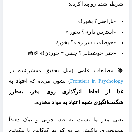
شرطی‌شده رو پیدا کرده:
«ناراحتی؟ بخور!»
«استرس داری؟ بخور!»
«حوصله‌ت سر رفته؟ بخور!»
«حتی خوشحالی؟ جشن = خوردن!» 🎉🍰
📚 مطالعات علمی (مثل تحقیق منتشرشده در
Frontiers in Psychology
) نشون می‌ده که
اعتیاد به
غذا از لحاظ اثرگذاری روی مغز، به‌طرز
شگفت‌انگیزی شبیه اعتیاد به مواد مخدره.
یعنی مغز ما نسبت به قند، چربی و نمک دقیقاً
همونجوری واکنش می‌ده که به کوکائین یا نیکوتین