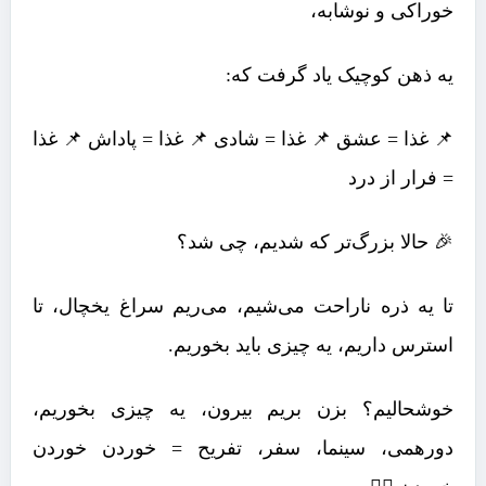
خوراکی و نوشابه،
یه ذهن کوچیک یاد گرفت که:
📌 غذا = عشق 📌 غذا = شادی 📌 غذا = پاداش 📌 غذا
= فرار از درد
🎉 حالا بزرگ‌تر که شدیم، چی شد؟
تا یه ذره ناراحت می‌شیم، می‌ریم سراغ یخچال،‌ تا
استرس داریم، یه چیزی باید بخوریم.
خوشحالیم؟ بزن بریم بیرون، یه چیزی بخوریم،
دورهمی، سینما، سفر، تفریح = خوردن خوردن